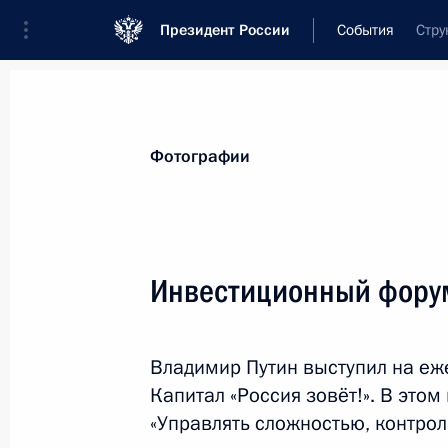
Президент России
События
Стру
Президент
Администрация
Государст
Новости
Стенограммы
Поездки
Те
Фотографии
Показа
Инвестиционный форум
Заседание Совета Безопасности
Владимир Путин выступил на е
26 октября 2017 года, 14:30
Москва, Кремл
Капитал «Россия зовёт!». В этом
«Управлять сложностью, контрол