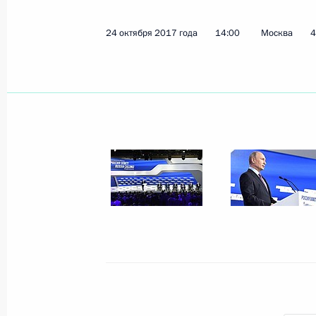
Церемония представления офицеро
командные должности
24 октября 2017 года
14:00
Москва
4
26 октября 2017 года, 14:00
Москва, Кремл
25 октября 2017 года, среда
Заявления для прессы по итогам п
президентом ФРГ Франком-Вальт
25 октября 2017 года, 19:15
Москва, Кремл
Переговоры с Федеральным прези
Вальтером Штайнмайером
25 октября 2017 года, 18:45
Москва, Кремл