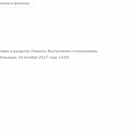
омика и финансы
ьной таможенной службы
3
ь
ован в разделах:
Новости
,
Выступления и стенограммы
бликации:
24 октября 2017 года, 14:00
ва
3
17м
ь
и Цзиньпину