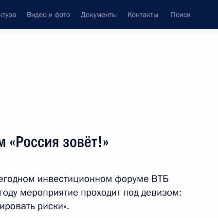
ктура
Видео и фото
Документы
Контакты
Поиск
венный Совет
Совет Безопасности
Комиссии и советы
леграммы
Сведения о Президенте
октябрь, 2017
ть следующие материалы
 «Россия зовёт!»
6
7м
жегодном инвестиционном форуме ВТБ
ь
 году мероприятие проходит под девизом:
ировать риски».