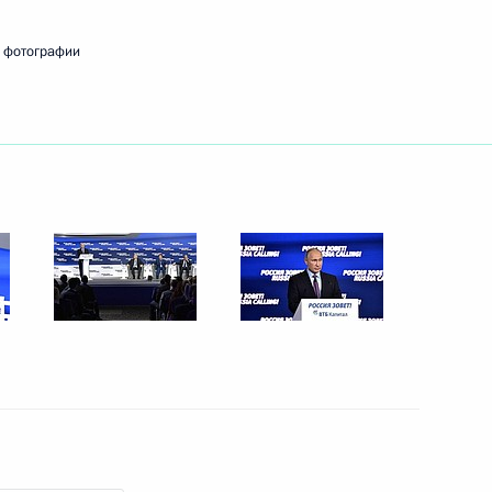
в, назначенных на высшие
9
8м
 фотографии
ь
ереговоров с Федеральным
4
12м
ером Штайнмайером
ь
дентом Германии Франком-
4
ь