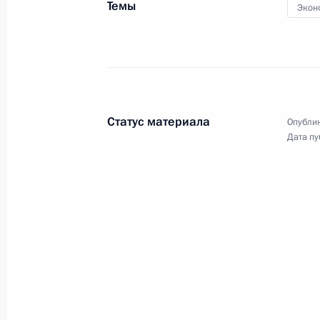
Темы
Экон
Встреча с руководителем Федерал
Владимиром Булавиным
25 октября 2017 года, 16:00
Москва, Кремл
Статус материала
Опублик
Дата пу
Совещание с членами Правительст
25 октября 2017 года, 14:30
Москва, Кремл
Поздравление Председателю КНР С
25 октября 2017 года, 12:20