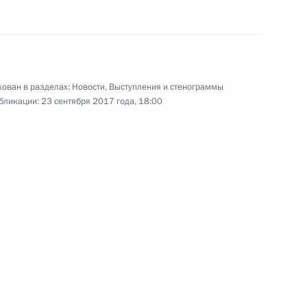
ован в разделах:
Новости
,
Выступления и стенограммы
бликации:
23 сентября 2017 года, 18:00
 кругов
5
3м
ль
декс»
14
4м
ки Армения Сержу Саргсяну