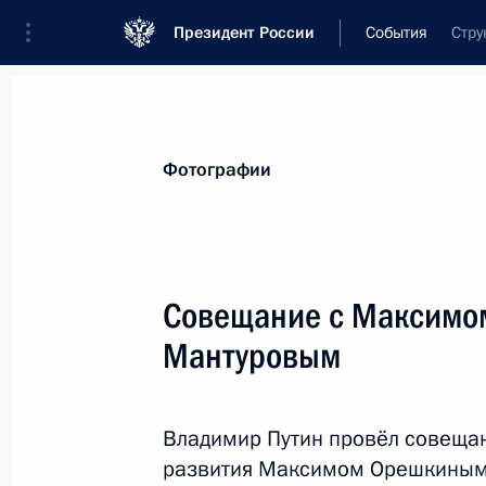
Президент России
События
Стру
Президент
Администрация
Государст
Новости
Стенограммы
Поездки
Те
Фотографии
Показа
Совещание с Максимо
Мантуровым
Встреча с Дмитрием Азаровым
25 сентября 2017 года, 13:50
Москва, Крем
Владимир Путин провёл совеща
развития Максимом Орешкиным