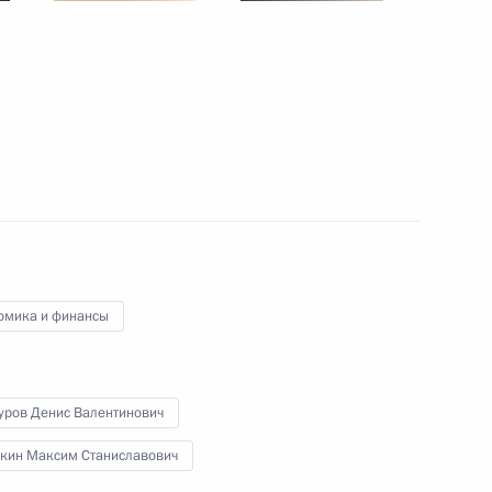
м и Денисом Мантуровым
9
ласть, Ново-Огарёво
никам и гостям
игра»
омика и финансы
уров Денис Валентинович
о вопросам комплексного
:
13
кин Максим Станиславович