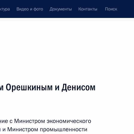
ктура
Видео и фото
Документы
Контакты
Поиск
венный Совет
Совет Безопасности
Комиссии и советы
леграммы
Сведения о Президенте
сентябрь, 2017
ть следующие материалы
м Орешкиным и Денисом
3
ль
ние с Министром экономического
 и Министром промышленности