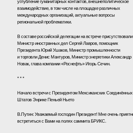
углубление гуманитарных контактов, внешнеполитическое
взаимодействие, в том числе на площадке различных
международных организаций, актуальные вопросы
региональной проблематики.
В составе российской делегации на встрече присутствовали
Министр иностранных дел
Сергей Лавров
, помощник
Президента
Юрий Ушаков
, Министр промышленности
и торговли
Денис Мантуров
, Министр энергетики
Александр
Новак
, глава компании «Роснефть»
Игорь Сечин
.
* * *
Начало встречи с Президентом Мексиканских Соедин
ё
нных
Штатов Энрике Пеньей Ньето
В.Путин:
Уважаемый господин Президент! Мне очень приятн
встретиться с Вами на полях саммита
БРИКС
.