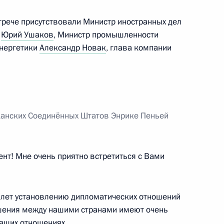
нту о завершении операции
трече присутствовали Министр иностранных дел
а
Юрий Ушаков
, Министр промышленности
энергетики
Александр Новак
, глава компании
ежающего развития Дальнего
6
15м
канских Соедин
ё
нных Штатов Энрике Пеньей
осток
нт! Мне очень приятно встретиться с Вами
1
7 лет установлению дипломатических отношений
ошения между нашими странами имеют очень
ина по итогам саммита
5
44м
наших отношениях.