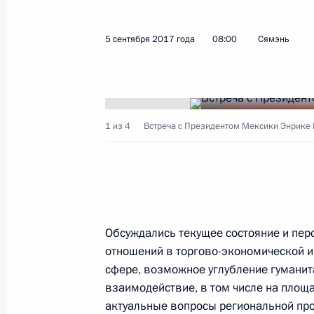
Посещение выставки «Улица Дальн
6 сентября 2017 года, 10:30
Владивосток
5 сентября 2017 года
08:00
Сямэнь
Заявления для прессы по итогам п
Республики Корея Мун Чжэ Ином
1 из 4
Встреча с Президентом Мексики Энрике 
6 сентября 2017 года, 09:40
Владивосток
Российско-корейские переговоры
6 сентября 2017 года, 09:30
Владивосток
Обсуждались текущее состояние и пер
отношений в торгово-экономической и
сфере, возможное углубление гуманит
взаимодействие, в том числе на площ
5 сентября 2017 года, вторник
актуальные вопросы региональной пр