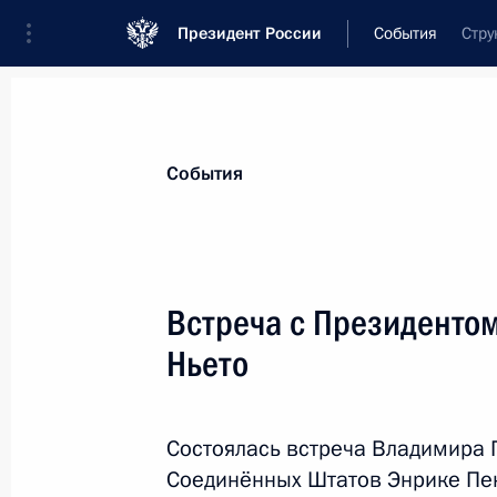
Президент России
События
Стру
Президент
Администрация
Государст
Новости
Стенограммы
Поездки
Те
События
Показа
Встреча с Президенто
Ньето
Осмотр корвета «Совершенный»
6 сентября 2017 года, 11:30
Владивосток
Состоялась встреча Владимира 
Соединённых Штатов Энрике Пен