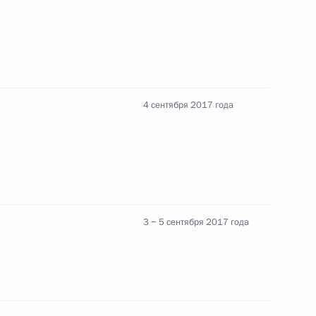
а БРИКС
10
4 сентября 2017 года
н БРИКС
5
3 − 5 сентября 2017 года
кобом Зумой
7