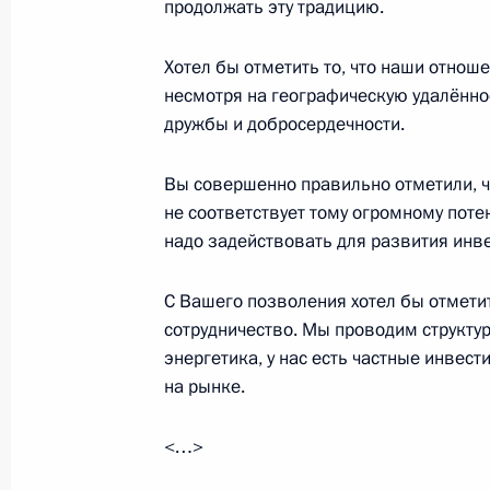
продолжать эту традицию.
5 сентября 2017 года, 06:30
Сямэнь
Хотел бы отметить то, что наши отно
несмотря на географическую удалённо
4 сентября 2017 года, понедельни
дружбы и добросердечности.
Телефонный разговор с Президент
Вы совершенно правильно отметили, ч
Ином
не соответствует тому огромному потен
4 сентября 2017 года, 18:40
надо задействовать для развития инв
С Вашего позволения хотел бы отмети
Приём от имени Председателя КНР 
сотрудничество. Мы проводим структу
энергетика, у нас есть частные инвес
4 сентября 2017 года, 15:15
Сямэнь
на рынке.
<…>
5–8 сентября Президент совершит 