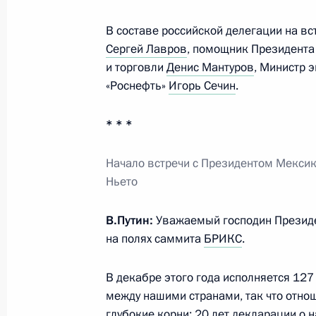
Министр обороны доложил Президе
по деблокированию Дейр-эз-Зора
В составе российской делегации на вс
Сергей Лавров
, помощник Президент
5 сентября 2017 года, 18:20
и торговли
Денис Мантуров
, Министр 
«Роснефть»
Игорь Сечин
.
Осмотр выставки территорий опер
* * *
Востока
5 сентября 2017 года, 16:50
Владивосток
Начало встречи с Президентом Мекси
Ньето
Владимир Путин прибыл во Владив
В.Путин:
Уважаемый господин Президе
на полях саммита
БРИКС
.
5 сентября 2017 года, 15:00
Владивосток
В декабре этого года исполняется 12
между нашими странами, так что отн
Пресс-конференция Владимира Пут
глубокие корни; 20 лет декларации о 