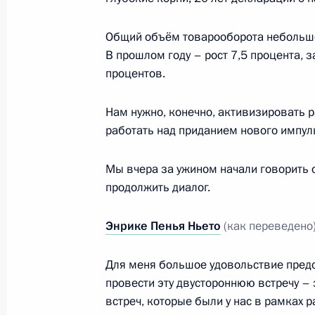
БРИКС
Общий объём товарооборота небольшо
5 сентября 2017 года, 10:00
Сямэнь
В прошлом году – рост 7,5 процента, з
процентов.
Встреча с Премьер-министром Таи
Нам нужно, конечно, активизировать 
5 сентября 2017 года, 08:45
Сямэнь
работать над приданием нового импу
Мы вчера за ужином начали говорить 
продолжить диалог.
Встреча с Президентом Мексики Э
5 сентября 2017 года, 08:00
Сямэнь
Энрике Пенья Ньето
(как переведено
Для меня большое удовольствие предс
Встреча лидеров БРИКС с главами
провести эту двустороннюю встречу –
государств
встреч, которые были у нас в рамках 