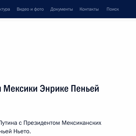
ктура
Видео и фото
Документы
Контакты
Поиск
венный Совет
Совет Безопасности
Комиссии и советы
леграммы
Сведения о Президенте
сентябрь, 2017
ть следующие материалы
м Мексики Энрике Пеньей
18
4м
Путина с Президентом Мексиканских
ьей Ньето.