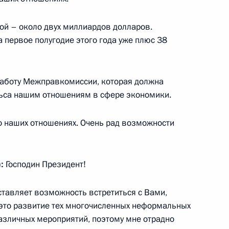
й – около двух миллиардов долларов.
а первое полугодие этого года уже плюс 38
ланда Праютом Чан-Очой
4
работу Межправкомиссии, которая должна
льса нашим отношениям в сфере экономики.
о наших отношениях. Очень рад возможности
нрике Пеньей Ньето
4
)
:
Господин Президент!
тавляет возможность встретиться с Вами,
 делегаций приглашённых
8
4м
 это развитие тех многочисленных неформальных
различных мероприятий, поэтому мне отрадно