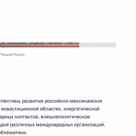
его Востока»
8
ереговоров с Президентом
8
15м
Пеньей Ньето.
8
спективы развития российско-мексиканских
 инвестиционной областях, энергетической
арных контактов, внешнеполитическое
адке различных международных организаций,
облематики.