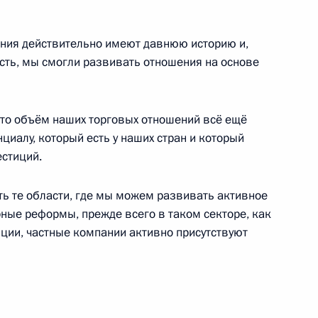
шения действительно имеют давнюю историю и,
сть, мы смогли развивать отношения на основе
к
ом Республики Корея Мун Чжэ
то объём наших торговых отношений всё ещё
циалу, который есть у наших стран и который
естиций.
ть те области, где мы можем развивать активное
в честь лидеров БРИКС
4
рные реформы, прежде всего в таком секторе, как
тиции, частные компании активно присутствуют
поездку в Приморский край