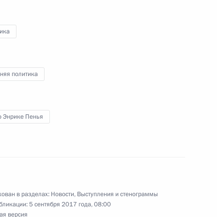
ельфаттахом Сиси
8
ика
дии Нарендрой Моди
няя политика
10
о Энрике Пенья
17
8м
ован в разделах:
Новости
,
Выступления и стенограммы
ть предыдущие материалы
бликации:
5 сентября 2017 года, 08:00
ая версия