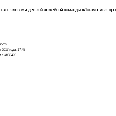
лся с членами детской хоккейной команды «Локомотив», п
вости
я 2017 года, 17:45
n.ru/d/55496