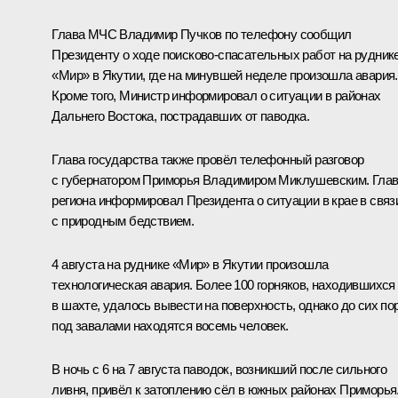
Глава МЧС
Владимир Пучков
по телефону сообщил
Президенту о ходе поисково-спасательных работ на рудник
«Мир» в Якутии, где на минувшей неделе произошла авария.
Кроме того, Министр информировал о ситуации в районах
Дальнего Востока, пострадавших от паводка.
Глава государства также провёл телефонный разговор
с губернатором Приморья
Владимиром Миклушевским
. Гла
региона информировал Президента о ситуации в крае в связ
с природным бедствием.
4 августа на руднике «Мир» в Якутии произошла
технологическая авария. Более 100 горняков, находившихся
в шахте, удалось вывести на поверхность, однако до сих по
под завалами находятся восемь человек.
В ночь с 6 на 7 августа паводок, возникший после сильного
ливня, привёл к затоплению сёл в южных районах Приморья