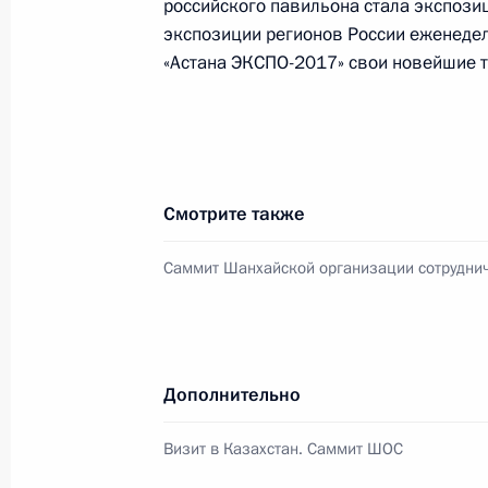
российского павильона стала экспозиц
экспозиции регионов России еженедел
12 июня 2017 года, понедельник
«Астана ЭКСПО-2017» свои новейшие т
Вручение паспортов юным граждан
12 июня 2017 года, 15:30
Москва, Кремль
Смотрите также
Приём по случаю Дня России
12 июня 2017 года, 14:30
Москва, Кремль
Саммит Шанхайской организации сотрудни
Вручение государственных премий
Дополнительно
12 июня 2017 года, 13:00
Москва, Кремль
Визит в Казахстан. Саммит ШОС