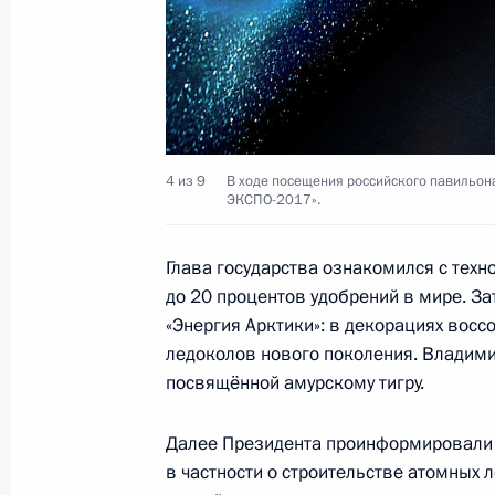
Соболезнования родным Алексея Б
15 июня 2017 года, 11:45
13 июня 2017 года, вторник
4 из 9
В ходе посещения российского павильон
Телефонный разговор с Наследным
ЭКСПО-2017».
Мухаммедом Аль Нахайяном
13 июня 2017 года, 22:15
Глава государства ознакомился с тех
до 20 процентов удобрений в мире. З
«Энергия Арктики»: в декорациях вос
ледоколов нового поколения. Владими
Телефонный разговор с Королём С
посвящённой амурскому тигру.
бен Абдель Азизом Аль Саудом
13 июня 2017 года, 13:20
Далее Президента проинформировали о
в частности о строительстве атомных