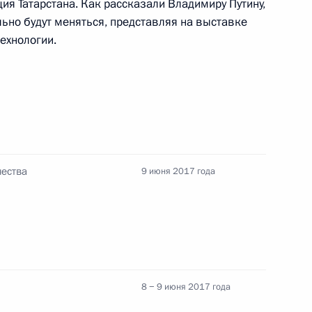
ия Татарстана. Как рассказали Владимиру Путину,
ьно будут меняться, представляя на выставке
ехнологии.
ам России
14
13м
2
3м
чества
9 июня 2017 года
 Российской Федерации
20
57м
8 − 9 июня 2017 года