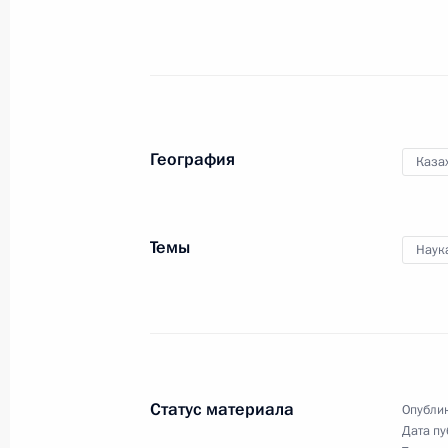
9 июня 2017 года, пятница
Посещение российского павильона 
ЭКСПО-2017»
9 июня 2017 года, 17:45
Астана
География
Каза
Встреча с Президентом Монголии 
9 июня 2017 года, 16:00
Астана
Темы
Наук
Встреча с Премьер-министром Па
9 июня 2017 года, 15:20
Астана
Статус материала
Опублик
Дата пу