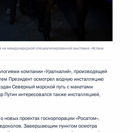
аталова
а на международной специализированной выставке «Астана
 принцем Абу-Даби
нологиями компании «Уралкалий», производящей
атем Президент осмотрел водную инсталляцию
создан Северный морской путь с макетами
р Путин интересовался также инсталляцией,
аудовской Аравии Сальманом
 новых проектах госкорпорации «Росатом»,
 ледоколов. Завершающим пунктом осмотра