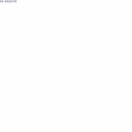
отрудничества
ая версия
22
а глав государств – членов
6
Цзиньпином
5