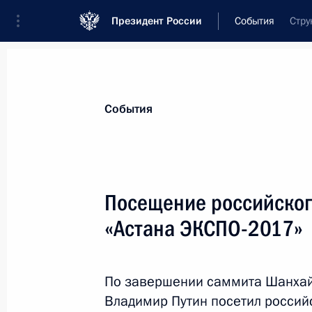
Президент России
События
Стру
Президент
Администрация
Государст
Новости
Стенограммы
Поездки
Те
События
Показа
Посещение российског
«Астана ЭКСПО-2017»
Совещание с постоянными членами
16 июня 2017 года, 15:45
Москва, Кремль
По завершении саммита Шанхай
Владимир Путин посетил россий