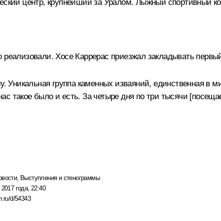
еский центр, крупнейший за Уралом. Лыжный спортивный ком
 реализовали. Хосе Каррерас приезжал закладывать первый
у. Уникальная группа каменных изваяний, единственная в ми
 нас такое было и есть. За четыре дня по три тысячи [посеща
овости
,
Выступления и стенограммы
 2017 года, 22:40
n.ru/d/54343