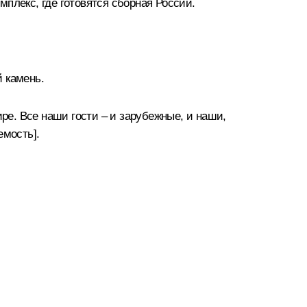
плекс, где готовятся сборная России.
 камень.
ре. Все наши гости – и зарубежные, и наши,
емость].