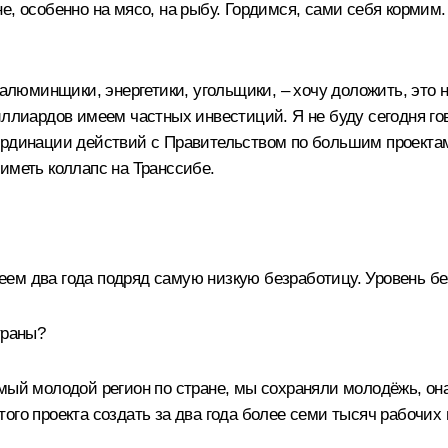
е, особенно на мясо, на рыбу. Гордимся, сами себя кормим
– алюминщики, энергетики, угольщики, – хочу доложить, это
миллиардов имеем частных инвестиций. Я не буду сегодня г
ординации действий с Правительством по большим проектам
иметь коллапс на Транссибе.
м два года подряд самую низкую безработицу. Уровень без
траны?
мый молодой регион по стране, мы сохраняли молодёжь, она
ого проекта создать за два года более семи тысяч рабочих 