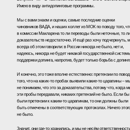
Имею в виду антидопинговые программы.
Мы с вами знаем и оценки, самые последние оценки
чиновников ВАДА, и наших коллег из МОК по поводу того, чт
в комиссии Макларена то ли переводы были неточные, то л
доказательств недостаточно. И ещё раз хочу подчеркнуть, 
всегда об этом говорили: в России никогда не было, нет и,
надеюсь, никогда не будет никакой государственной систем
поддержки допинга, напротив, будет только борьба с допинг
И конечно, это тоже вполне естественно: претензии по пово
того, что на каких‑то пробах выявили какие‑то царапины – м
не понимаем, что это за доказательства, потому что, когда м
эти пробы передавали, никаких претензий не было. Если бы
были претензии к каким‑то царапинам, то они должны были
быть отмечены в соответствующих протоколах. Ничего этог
не было.
Значит, они где‑то хранились, и мы не несём ответственност