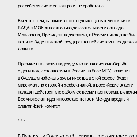
российская система контроля не сработала.
Вместе с тем, напомнив о последних оценках чиновников
ВАДА и МОК относительно доказательности доклада
Макларена, Президент подчеркнул, в России никогда не был
нет и не будет никакой государственной системы поддержки
допинга.
Президент выразил надежду, что новая система борьбы
с допингом, создаваемая в России на базе МГУ, позволит
в будущем избежать жульничества в этой сфере, будет
максимально строгой и эффективной, а российские власти
наладят действенную работу со всеми партнёрами, включая
Всемирное антидопинговое агентство и Международный
олимпийский комитет.
* * *
В.Путин:
<…> О чём хотел бы сказать – это о чистоте спорт