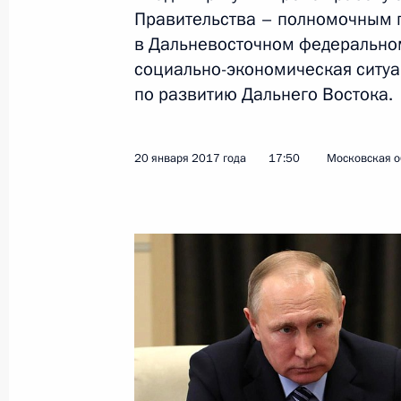
Встреча с участниками Форума лид
Правительства – полномочным 
и молодёжных организаций
в Дальневосточном федерально
25 января 2017 года, 15:30
Москва
социально-экономическая ситуа
по развитию Дальнего Востока.
Заседание попечительского совета
20 января 2017 года
17:50
Московская о
25 января 2017 года, 14:45
Москва
24 января 2017 года, вторник
Встреча с губернатором Свердловс
Куйвашевым
24 января 2017 года, 14:30
Москва, Кремль