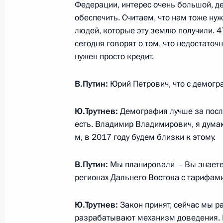
Федерации, интерес очень большой, д
обеспечить. Считаем, что нам тоже ну
Переговоры с Президентом Молдо
людей, которые эту землю получили. 
сегодня говорят о том, что недостато
17 января 2017 года, 15:45
Москва, Кремль
нужен просто кредит.
В.Путин:
Юрий Петрович, что с демогр
16 января 2017 года, понедельник
Ю.Трутнев:
Демография лучше за после
Рабочая встреча с Министром про
есть. Владимир Владимирович, я дума
Денисом Мантуровым
м, в 2017 году будем близки к этому.
16 января 2017 года, 14:25
Москва, Кремль
В.Путин:
Мы планировали – Вы знаете,
регионах Дальнего Востока с тарифами
Показа
Ю.Трутнев:
Закон принят, сейчас мы р
разрабатывают механизм доведения. На