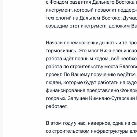
с Фондом развития Дальнего Востока 
Соболезнования Президенту Респу
инструмент, который позволит поддер
Бубакару Кейте
технологий на Дальнем Востоке. Думае
создадим этот инструмент, доложим В
19 января 2017 года, 12:20
Начали понемножечку дышать и те про
тормозились. Это мост Нижнеленинское
Встреча с Минтимером Шаймиевы
работа идёт полным ходом, всё необх
работа по строительству моста Благов
19 января 2017 года, 11:45
Москва, Кремль
проект. По Вашему поручению ведётся 
людей, которые будут работать на суд
финансирование представлено Фондом 
18 января 2017 года, среда
годовых. Запущен Кимкано-Сутарский 
работает.
Телефонный разговор с Ангелой М
18 января 2017 года, 19:50
В этом году у нас, наверное, одна из
со строительством инфраструктуры дл