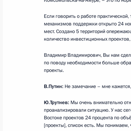
Комсомольска-на-Амуре, – это по нор
Встреча с вице-премьером – полн
Президента в ДФО Юрием Трутнев
Если говорить о работе практической,
20 января 2017 года, 17:50
Московская обл
механизмов поддержки открыто 24 нов
мест. Создано 5 территорий опережаю
количество инвестиционных проектов, 
Встреча с председателем правлени
Алексеем Миллером
Владимир Владимирович, Вы нам сдел
по поводу необходимости больше обр
20 января 2017 года, 16:30
Московская обл
проекты.
В.Путин:
Не замечание – мне кажется, 
19 января 2017 года, четверг
Ю.Трутнев:
Мы очень внимательно от
Совещание с постоянными членами
проанализировали ситуацию. У нас се
19 января 2017 года, 17:45
Москва, Кремль
Востоке проектов 24 процента по объ
[проекты], список есть. Мы понимаем, 