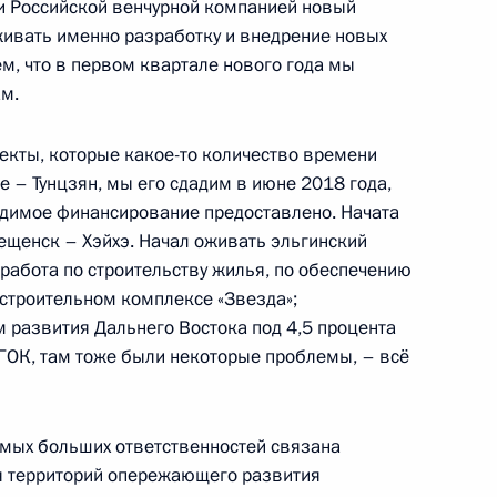
и Российской венчурной компанией новый
блики Мали Ибрагиму
живать именно разработку и внедрение новых
м, что в первом квартале нового года мы
ам.
екты, которые какое-то количество времени
 – Тунцзян, мы его сдадим в июне 2018 года,
м
4
одимое финансирование предоставлено. Начата
ещенск – Хэйхэ. Начал оживать эльгинский
работа по строительству жилья, по обеспечению
остроительном комплексе «Звезда»;
развития Дальнего Востока под 4,5 процента
ГОК, там тоже были некоторые проблемы, – всё
еркель и Франсуа Олландом
 самых больших ответственностей связана
я территорий опережающего развития