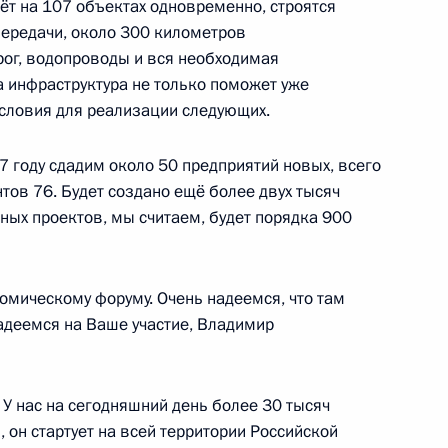
ёт на 107 объектах одновременно, строятся
росам
ередачи, около 300 километров
2
3м
ог, водопроводы и вся необходимая
та инфраструктура не только поможет уже
условия для реализации следующих.
 Ухта-2 и нефтепроводы
3
20м
17 году сдадим около 50 предприятий новых, всего
шет
нтов 76. Будет создано ещё более двух тысяч
ных проектов, мы считаем, будет порядка 900
омическому форуму. Очень надеемся, что там
Надеемся на Ваше участие, Владимир
Президентом Молдовы Игорем
5
29м
 У нас на сегодняшний день более 30 тысяч
, он стартует на всей территории Российской