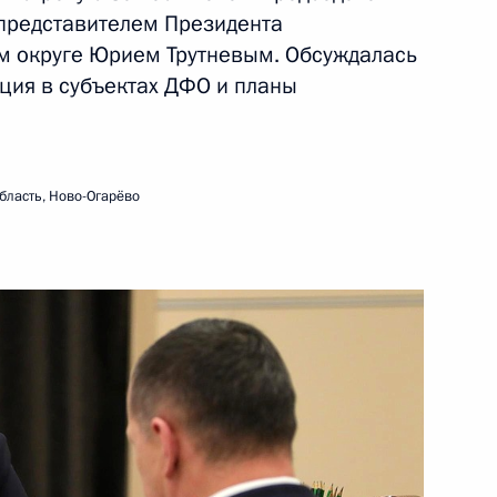
еров студенческих
7
17м
представителем Президента
м округе Юрием Трутневым. Обсуждалась
ция в субъектах ДФО и планы
 МГУ
9
8м
бласть, Ново-Огарёво
кой области Евгением
2