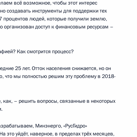
елаем всё возможное, чтобы этот интерес
жно создавать инструменты для поддержки тех
вы Игорем Додоном
47 процентов людей, которые получили землю,
9
чно организован доступ к финансовым ресурсам –
афией? Как смотрится процесс?
дние 25 лет. Отток населения снижается, но он
мышленности и торговли
3
ю, что мы полностью решим эту проблему в 2018-
 как, – решить вопросы, связанные в некоторых
.
ть предыдущие материалы
азрабатываем, Минэнерго, «РусГидро»
 это уйдёт, наверное, в пределах трёх месяцев,