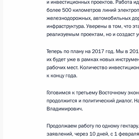
и инвестиционных проектов. Работа ид
Совещание по экономическим воп
более 500 километров линий электроп
железнодорожных, автомобильных дор
18 января 2017 года, 15:00
Москва, Кремль
инфраструктура. Уверены в том, что э
реализуемым проектам, но и создаст 
Открыты газопровод Бованенково –
Теперь по плану на 2017 год. Мы в 20
Заполярье – Пурпе и Куюмба – Тай
их будет уже в рамках новых инструме
рабочих мест. Количество инвестицион
18 января 2017 года, 13:45
Москва, Кремль
к концу года.
Готовимся к третьему Восточному экон
17 января 2017 года, вторник
продолжится и политический диалог. 
Владимирович.
Совместная пресс-конференция с 
Додоном
Продолжаем работу по одному гектару.
17 января 2017 года, 16:20
Москва, Кремль
заявлений, через 10 дней, с 1 февраля