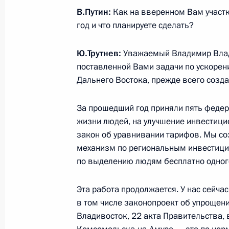
В.Путин:
Как на вверенном Вам участк
год и что планируете сделать?
Встреча с председателем правлени
Ю.Трутнев:
Уважаемый Владимир Влад
Игорем Сечиным
поставленной Вами задачи по ускоре
23 января 2017 года, 14:00
Московская обл
Дальнего Востока, прежде всего созд
За прошедший год приняли пять федер
жизни людей, на улучшение инвестици
21 января 2017 года, суббота
закон об уравнивании тарифов. Мы со
Соболезнования Президенту и Пре
механизм по региональным инвестици
по выделению людям бесплатно одного
21 января 2017 года, 13:55
Эта работа продолжается. У нас сейчас
в том числе законопроект об упрощен
20 января 2017 года, пятница
Владивосток, 22 акта Правительства, 