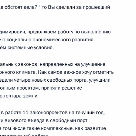
е обстоят дела? Что Вы сделали за прошедший
я компании «Роснефть»
1
имирович, продолжаем работу по выполнению
нию социально-экономического развития
асть, Ново-Огарёво
аём системные условия.
альных законов, направленных на улучшение
онного климата. Как самое важное хочу отметить
здали четыре новых свободных порта, улучшили
мьер-министру Венгрии
онным проектам, приняли решение
 гектара земли.
 в работе 11 законопроектов на текущий год,
ии визового въезда в свободный порт
в том числе такие комплексные, как развитие