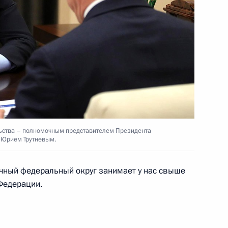
ского хозяйства Александром
3
имира Путина с Королём
ьства – полномочным представителем Президента
 Юрием Трутневым.
чный федеральный округ занимает у нас свыше
Федерации.
еля Правительства Дмитрием
2
асть, Ново-Огарёво