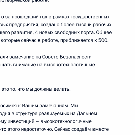
мотворческой работе.
омочным представителем
2
ым
 то за прошедший год в рамках государственных
асть, Ново-Огарёво
ых предприятия, создано более тысячи рабочих
щего развития, 4 новых свободных порта. Общее
которые сейчас в работе, приближается к 500.
я компании «Газпром»
3
али замечание на Совете Безопасности
ащать внимание на высокотехнологичные
асть, Ново-Огарёво
это то, что мы должны делать.
носимся к Вашим замечаниям. Мы
 Совета Безопасности
4
годня в структуре реализуемых на Дальнем
ёму инвестиций – высокотехнологичные
что этого недостаточно. Сейчас создаём вместе