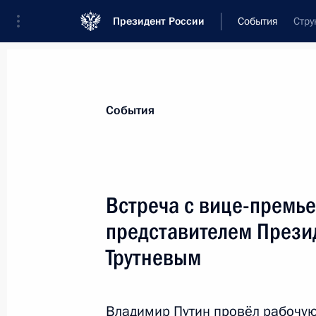
Президент России
События
Стру
Президент
Администрация
Государст
Новости
Стенограммы
Поездки
Те
События
Показа
Встреча с вице-премь
представителем Прези
Встреча с представителями деловых
Трутневым
25 января 2017 года, 16:45
Москва, Кремль
Владимир Путин провёл рабочую