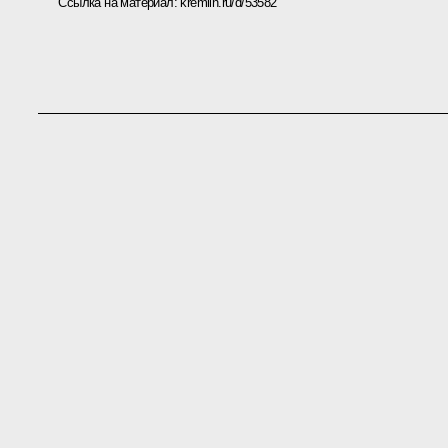
Ссылка на материал:
kremlin.ru/d/53582