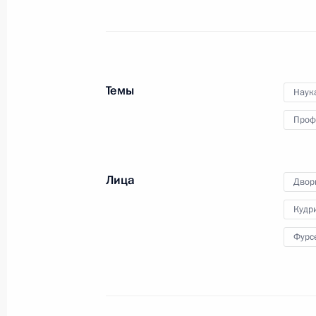
23 ноября 2016 года
8 фото
Темы
Наук
Проф
Лица
Двор
Кудр
Фурс
Визит в Турцию. Миро
10 октября 2016 года
Стамбул
27 ф