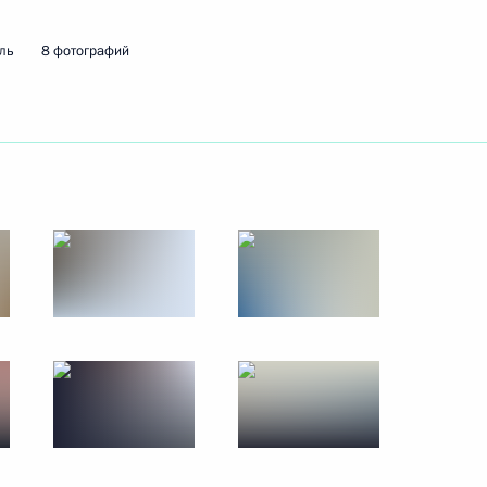
24 ноября 2016 года
9 фото
ль
8 фотографий
«Форум действий»
Общероссийского народного
фронта