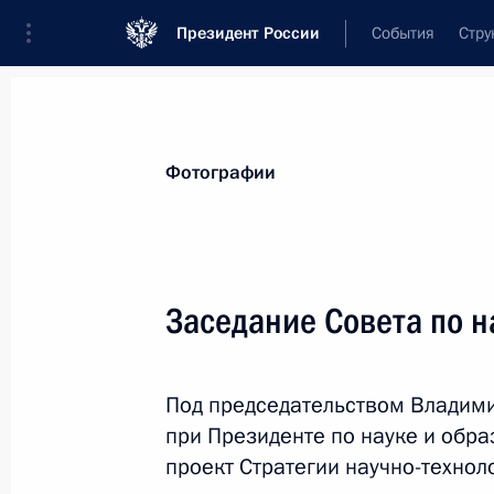
Президент России
События
Стру
Видеозаписи
Фотографии
Аудиозапи
Все материалы
Поездки
Совещания, 
Фотографии
Показа
Заседание Совета по н
Послание Президента
Под председательством Владими
Федеральному Собранию
при Президенте по науке и обра
проект Стратегии научно-технол