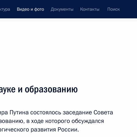
ктура
Видео и фото
Документы
Контакты
Поиск
си
встречи
Церемонии
декабрь, 2016
ть следующие материалы
ауке и образованию
Церемония вручения премии
ра Путина состоялось заседание Совета
Русского географического
зованию, в ходе которого обсуждался
общества
огического развития России.