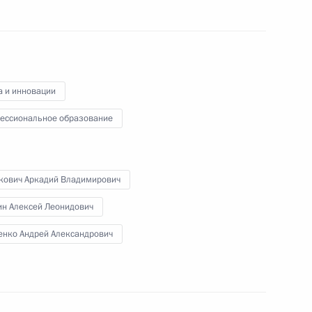
22 ноября 2016 года
10 фото
а и инновации
ессиональное образование
кович Аркадий Владимирович
ин Алексей Леонидович
енко Андрей Александрович
вой энергетический конгресс
ото