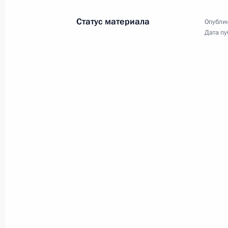
Статус материала
Опублик
Дата пу
Послание Президенту Южной Осети
3 сентября 2009 года, 13:30
Послание Президенту Абхазии Сер
3 сентября 2009 года, 13:30
Дмитрий Медведев направил приве
участникам и гостям VII Междунар
«Банки России – XXI век»
3 сентября 2009 года, 12:00