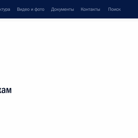
ктура
Видео и фото
Документы
Контакты
Поиск
венный Совет
Совет Безопасности
Комиссии и советы
леграммы
Сведения о Президенте
сентябрь, 2009
ть следующие материалы
кам
 иностранных журналистов,
частия Дмитрия Медведева
временное государство