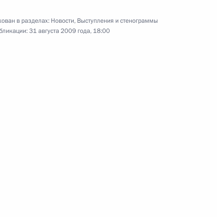
ован в разделах:
Новости
,
Выступления и стенограммы
бликации:
31 августа 2009 года, 18:00
и Эдуарду Кокойты
гею Багапшу
тственную телеграмму
одного банковского форума