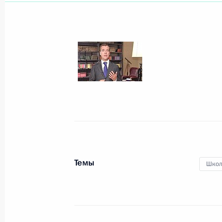
Поздравление Эдуарду Хилю с 75-л
4 сентября 2009 года, 11:30
3 сентября 2009 года, четверг
Российско-индийские переговоры
3 сентября 2009 года, 20:15
Москва. Кремл
Темы
Школ
Рабочая встреча с Заместителем П
Дмитрием Козаком
3 сентября 2009 года, 17:00
Москва, Кремл