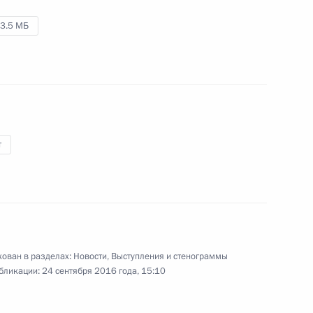
4 октября 2016 года
Аудио, 11 мин.
3.5 МБ
т
Совещание по вопросам
ован в разделах:
Новости
,
Выступления и стенограммы
формирования бюджета
бликации:
24 сентября 2016 года, 15:10