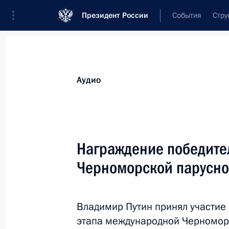
Президент России
События
Стру
Видеозаписи
Фотографии
Аудиозапи
Все материалы
Выступления
Совещан
Аудио
Показа
Награждение победител
Черноморской парусно
Встреча с победителями
всероссийского конкурса
Владимир Путин принял участие
«Учитель года России –
этапа международной Черноморс
2016»