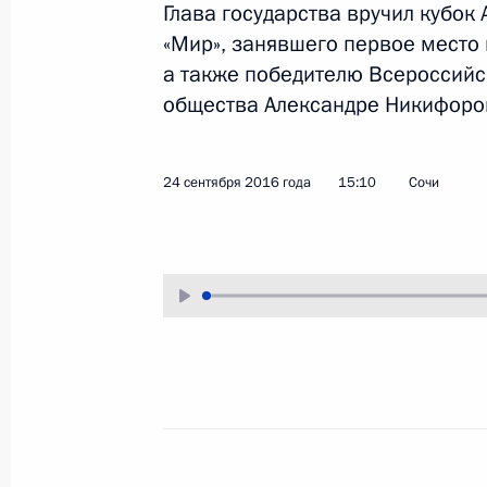
Глава государства вручил кубок
5 октября 2016 года
Аудио, 5 мин.
«Мир», занявшего первое место 
а также победителю Всероссийс
Владимир Путин встретился
с победителями всероссийского
общества Александре Никифоро
конкурса «Учитель года России –
2016».
24 сентября 2016 года
15:10
Сочи
Президент выступил
на заседании
Государственной Думы