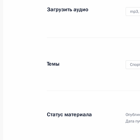
Загрузить аудио
5 октября 2016 года
Аудио, 18 мин.
mp3,
Владимир Путин выступил
на первом заседании
Государственной Думы
Федерального Собрания
Российской Федерации седьмого
созыва.
Темы
Спор
Российско-казахстанский
Статус материала
Опублик
бизнес-форум
Дата пу