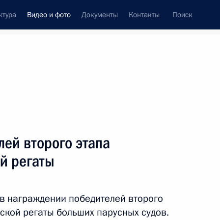
ктура
Видео и фото
Документы
Контакты
Поиск
си
ия, встречи
Встречи со СМИ
октябрь, 2016
ть следующие материалы
ей второго этапа
й регаты
Встреча с сотрудниками
Службы внешней разведки
 в награждении победителей второго
кой регаты больших парусных судов.