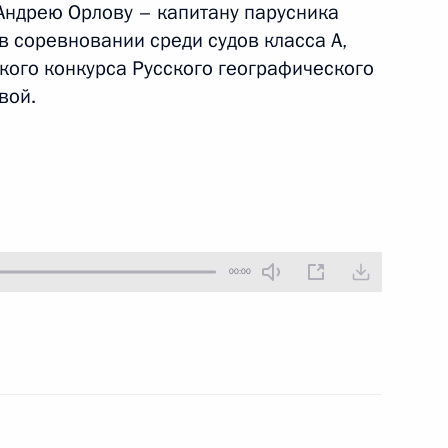
 Андрею Орлову – капитану парусника
5 октября 2016 года
Аудио, 4 мин.
в соревновании среди судов класса А,
кого конкурса Русского географического
вой.
00:00
Форум межрегионального
сотрудничества России
и Казахстана