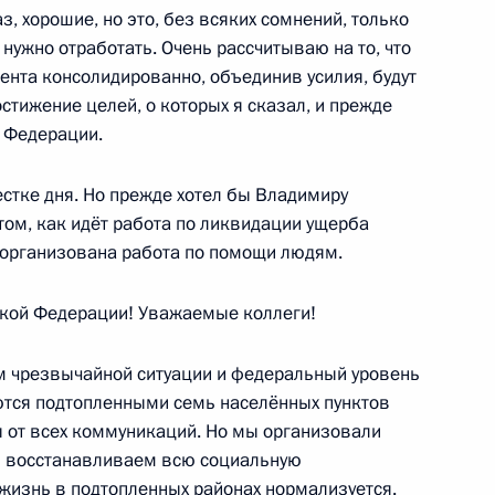
ласть, Ново-Огарёво
, хорошие, но это, без всяких сомнений, только
 нужно отработать. Очень рассчитываю на то, что
ента консолидированно, объединив усилия, будут
остижение целей, о которых я сказал, и прежде
торождения
5
13м
й Федерации.
ласть, Ново-Огарёво
стке дня. Но прежде хотел бы Владимиру
 том, как идёт работа по ликвидации ущерба
ки Армения Сержу Саргсяну
 организована работа по помощи людям.
ской Федерации! Уважаемые коллеги!
м чрезвычайной ситуации и федеральный уровень
ются подтопленными семь населённых пунктов
ении звания Героя России
ы от всех коммуникаций. Но мы организовали
ву
м восстанавливаем всю социальную
и жизнь в подтопленных районах нормализуется.