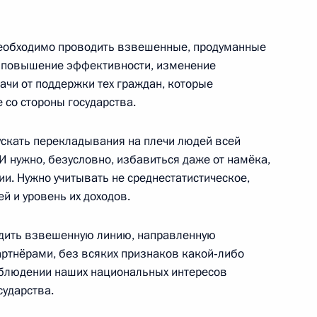
необходимо проводить взвешенные, продуманные
 повышение эффективности, изменение
ром экономики и энергетики
ачи от поддержки тех граждан, которые
5
 со стороны государства.
ласть, Ново-Огарёво
пускать перекладывания на плечи людей всей
 И нужно, безусловно, избавиться даже от намёка,
ии. Нужно учитывать не среднестатистическое,
урбагандова
3
4м
й и уровень их доходов.
ласть, Ново-Огарёво
дить взвешенную линию, направленную
артнёрами, без всяких признаков какой‑либо
облюдении наших национальных интересов
ому развитию и приоритетным
:
5
сударства.