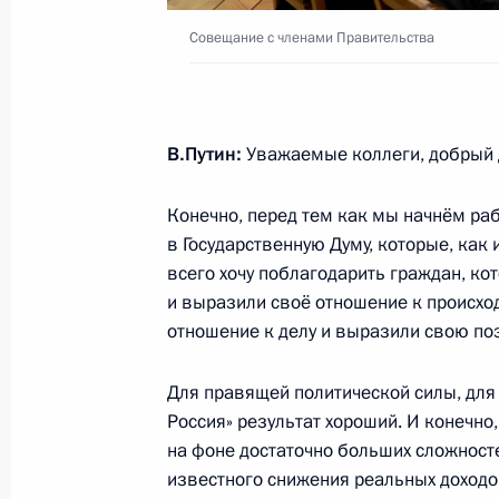
Указ о директоре Службы внешней 
Совещание с членами Правительства
22 сентября 2016 года, 20:50
В.Путин:
Уважаемые коллеги, добрый 
Указ «О Фрадкове М.Е.»
Конечно, перед тем как мы начнём раб
22 сентября 2016 года, 20:45
в Государственную Думу, которые, как
всего хочу поблагодарить граждан, ко
и выразили своё отношение к происхо
Встреча с Сергеем Нарышкиным и
отношение к делу и выразили свою по
22 сентября 2016 года, 18:40
Москва, Крем
Для правящей политической силы, для
Россия» результат хороший. И конечно,
на фоне достаточно больших сложност
Заседание Совета Безопасности
известного снижения реальных доходо
22 сентября 2016 года, 16:15
Москва, Крем