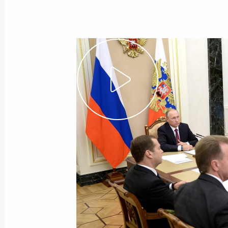
Встреча с Председателем Центриз
и членами ЦИК
23 сентября 2016 года, 12:15
Москва, Крем
22 сентября 2016 года, четверг
Встреча с командой «КамАЗ-мастер
22 сентября 2016 года, 23:00
Москва, Крем
Встреча с Президентом Республики
и Герцеговины Милорадом Додико
22 сентября 2016 года, 22:20
Москва, Крем