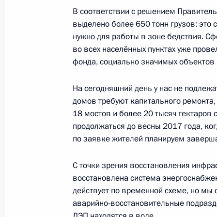
исследования
В соответствии с решением Правител
19 сентября 2016 года, 19:30
Москва, Крем
выделено более 650 тонн грузов: это 
нужно для работы в зоне бедствия. С
во всех населённых пунктах уже пров
Встреча с паралимпийской сборной
фонда, социально значимых объектов 
спорта
На сегодняшний день у нас не подлеж
19 сентября 2016 года, 17:30
Москва, Крем
домов требуют капитального ремонта,
18 мостов и более 20 тысяч гектаров 
продолжаться до весны 2017 года, ко
Совещание с членами Правительст
по заявке жителей планируем заверш
19 сентября 2016 года, 15:30
Москва, Крем
С точки зрения восстановления инфра
восстановлена система энергоснабжен
действует по временной схеме, но мы
18 сентября 2016 года, воскресен
аварийно-восстановительные подразде
ЛЭП находятся в воде.