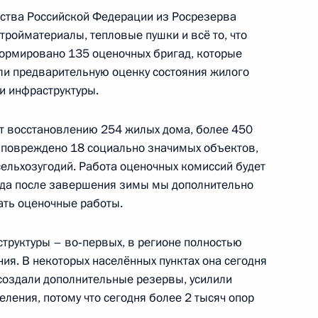
ьства Российской Федерации из Росрезерва
ль
стройматериалы, тепловые пушки и всё то, что
формировано 135 оценочных бригад, которые
ели предварительную оценку состояния жилого
 России по летним видам
и инфраструктуры.
4
21м
ат восстановлению 254 жилых дома, более 450
ль
 повреждено 18 социально значимых объектов,
сельхозугодий. Работа оценочных комиссий будет
гда после завершения зимы мы дополнительно
ва
7
21м
ать оценочные работы.
ль
структуры – во‑первых, в регионе полностью
ия. В некоторых населённых пунктах она сегодня
 создали дополнительные резервы, усилили
ье
ления, потому что сегодня более 2 тысяч опор
10
8м