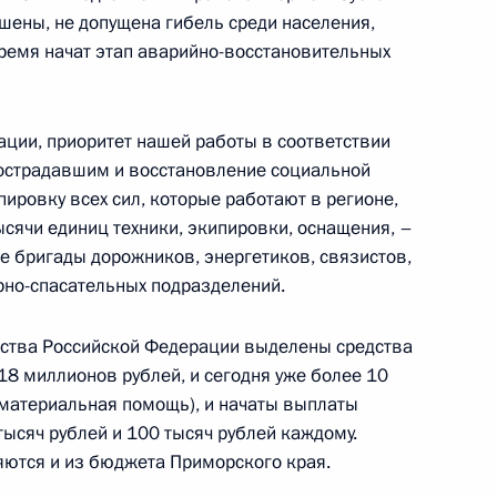
ены, не допущена гибель среди населения,
ремя начат этап аварийно-восстановительных
комиссии
ции, приоритет нашей работы в соответствии
11
4м
острадавшим и восстановление социальной
ировку всех сил, которые работают в регионе,
тысячи единиц техники, экипировки, оснащения, –
 бригады дорожников, энергетиков, связистов,
лашников»
но-спасательных подразделений.
1
ьства Российской Федерации выделены средства
8 миллионов рублей, и сегодня уже более 10
 материальная помощь), и начаты выплаты
ик
тысяч рублей и 100 тысяч рублей каждому.
ются и из бюджета Приморского края.
 мегагрантов на научные
5
41м