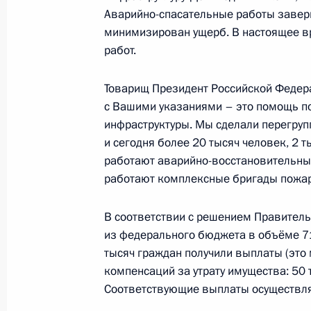
Аварийно-спасательные работы заверш
минимизирован ущерб. В настоящее в
работ.
20 сентября 2016 года, вторник
Заседание Военно-промышленной 
Товарищ Президент Российской Федера
с Вашими указаниями – это помощь п
20 сентября 2016 года, 17:30
Ижевск
инфраструктуры. Мы сделали перегрупп
и сегодня более 20 тысяч человек, 2 
работают аварийно-восстановительные
Встреча с рабочими концерна «Ка
работают комплексные бригады пожар
20 сентября 2016 года, 17:00
Ижевск
В соответствии с решением Правител
из федерального бюджета в объёме 71
тысяч граждан получили выплаты (это
19 сентября 2016 года, понедельн
компенсаций за утрату имущества: 50 
Соответствующие выплаты осуществля
Встреча с учёными – получателями