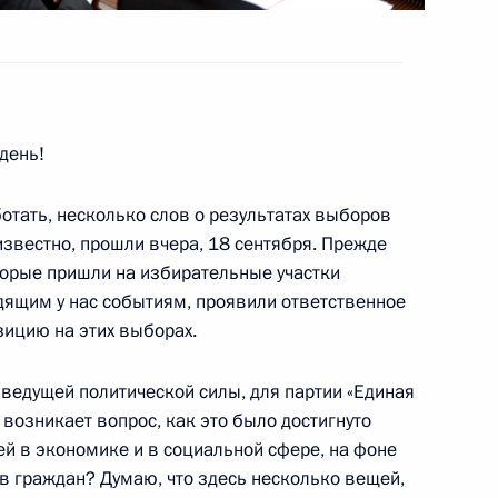
разведки
день!
отать, несколько слов о результатах выборов
 известно, прошли вчера, 18 сентября. Прежде
торые пришли на избирательные участки
дящим у нас событиям, проявили ответственное
 Михаилом Фрадковым
6
зицию на этих выборах.
ль
 ведущей политической силы, для партии «Единая
 возникает вопрос, как это было достигнуто
ей в экономике и в социальной сфере, на фоне
5
6м
в граждан? Думаю, что здесь несколько вещей,
ль