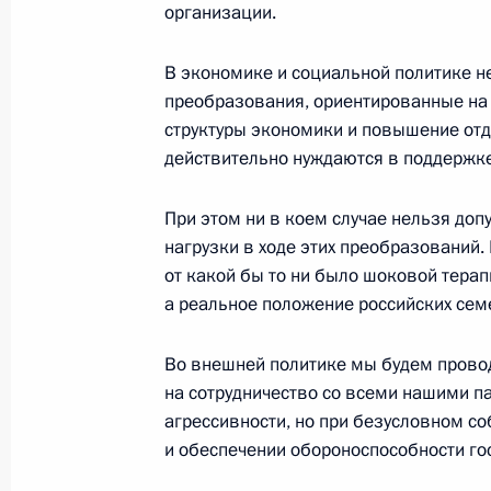
организации.
21 сентября 2016 года, 22:20
В экономике и социальной политике 
преобразования, ориентированные на
Встреча с вице-канцлером, минист
структуры экономики и повышение отд
Германии Зигмаром Габриэлем
действительно нуждаются в поддержке
21 сентября 2016 года, 20:00
Московская об
При этом ни в коем случае нельзя до
нагрузки в ходе этих преобразований.
от какой бы то ни было шоковой терап
Встреча с родителями Магомеда Н
а реальное положение российских семе
21 сентября 2016 года, 18:00
Московская об
Во внешней политике мы будем прово
на сотрудничество со всеми нашими п
агрессивности, но при безусловном с
Заседание Совета по стратегическ
и обеспечении обороноспособности го
проектам