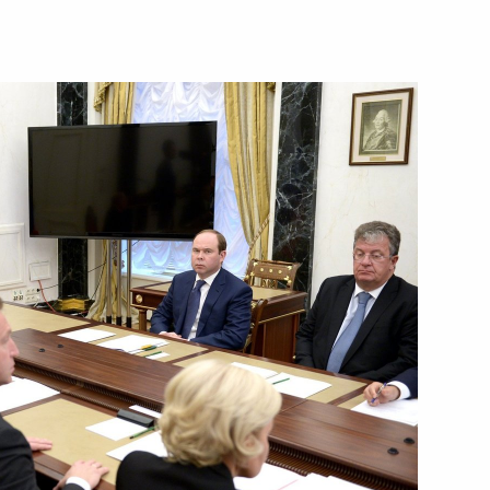
биркома Эллой Памфиловой
3
19м
ль
»
13
7м
ль
 Сербской Боснии
7
м
ль