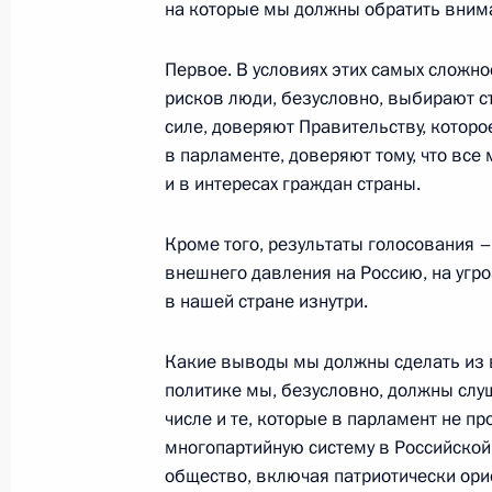
на которые мы должны обратить вним
Первое. В условиях этих самых сложно
Вручение государственных наград
рисков люди, безусловно, выбирают с
силе, доверяют Правительству, которо
22 сентября 2016 года, 14:30
Москва, Крем
в парламенте, доверяют тому, что вс
и в интересах граждан страны.
Поздравление работникам и ветер
Кроме того, результаты голосования –
промышленности
внешнего давления на Россию, на угро
в нашей стране изнутри.
22 сентября 2016 года, 09:05
Какие выводы мы должны сделать из 
политике мы, безусловно, должны слуш
21 сентября 2016 года, среда
числе и те, которые в парламент не п
многопартийную систему в Российско
Телефонный разговор с Президент
общество, включая патриотически ор
Эрдоганом