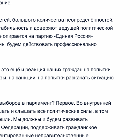
ание.
стей, большого количества неопределённостей,
табильность и доверяют ведущей политической
39
58м
е опирается на партию «Единая Россия»
ль
е мы будем действовать профессионально
анам атомной
 это ещё и реакция наших граждан на попытки
зы, на санкции, на попытки раскачать ситуацию
выборов в парламент? Первое. Во внутренней
ать и слышать все политические силы, в том
рошли. Мы должны и будем развивать
й Федерации, поддерживать гражданское
ом Турции Реджепом Тайипом
иентированные неправительственные