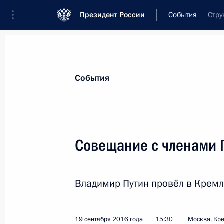
Президент России
События
Стру
Президент
Администрация
Государст
Новости
Стенограммы
Поездки
Те
События
Показа
Совещание с членами 
Встреча с главой МЧС Владимиром
Владимир Путин провёл в Кремл
23 сентября 2016 года, 13:00
Москва, Крем
19 сентября 2016 года
15:30
Москва, Кр