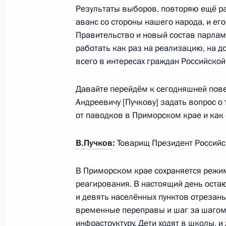
21 сентября 2016 года, 16:20
Московская об
Результаты выборов, повторяю ещё раз
аванс со стороны нашего народа, и его
Правительство и новый состав парлам
работать как раз на реализацию, на д
Запуск Восточно-Мессояхского мес
всего в интересах граждан Российско
21 сентября 2016 года, 13:45
Московская об
Давайте перейдём к сегодняшней пове
Андреевичу [Пучкову] задать вопрос о
Поздравление Президенту Республи
от паводков в Приморском крае и как
с Днём независимости республики
В.Пучков
:
Товарищ Президент Россий
21 сентября 2016 года, 10:00
В Приморском крае сохраняется режи
реагирования. В настоящий день оста
Президент подписал Указ о присво
и девять населённых пунктов отрезан
(посмертно) Магомеду Нурбагандо
временные переправы и шаг за шаго
инфраструктуру. Дети ходят в школы, 
21 сентября 2016 года, 09:30