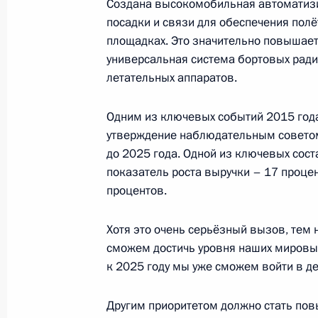
Создана высокомобильная автоматизи
100-летие русской часовни у пере
посадки и связи для обеспечения пол
площадках. Это значительно повышае
30 июля 2016 года, 17:30
Краньска-Гора, п
универсальная система бортовых ради
летательных аппаратов.
29 июля 2016 года, пятница
Одним из ключевых событий 2015 года 
утверждение наблюдательным советом
Совещание по вопросу развития пр
до 2025 года. Одной из ключевых сос
редкоземельных металлов
показатель роста выручки – 17 процен
29 июля 2016 года, 18:10
Великий Новгоро
процентов.
Хотя это очень серьёзный вызов, тем 
сможем достичь уровня наших мировы
Показа
к 2025 году мы уже сможем войти в д
Другим приоритетом должно стать пов