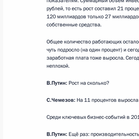
показателям. Суммарный объём инвес
Республики Корея Пак Кын Хе
рублей, то есть рост составил 21 проце
3 августа 2016 года, 10:00
120 миллиардов только 27 миллиардов
собственные средства.
2 августа 2016 года, вторник
Общее количество работающих осталось
чуть подросло (на один процент) и сег
Встреча с главой госкорпорации «
заработная плата тоже выросла. Сегод
2 августа 2016 года, 14:15
Москва, Кремль
неплохой.
В.Путин:
Рост на сколько?
8 августа Владимир Путин посетит Б
С.Чемезов:
На 11 процентов выросла 
лидеров Азербайджана, Ирана и Р
2 августа 2016 года, 13:15
Среди ключевых бизнес-событий в 20
В.Путин:
Ещё раз: производительность