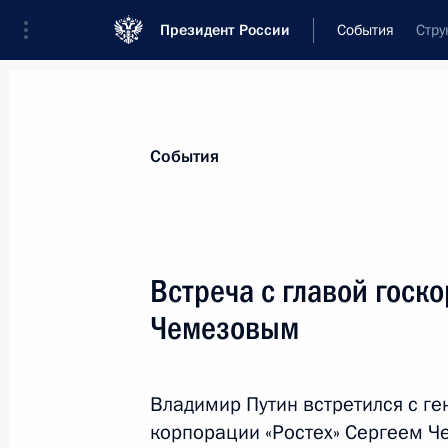
Президент России
События
Стру
Президент
Администрация
Государст
Новости
Стенограммы
Поездки
Те
События
Показа
Встреча с главой госк
Чемезовым
5 августа 2016 года, пятница
Рабочая встреча с главой Республ
Хамитовым
Владимир Путин встретился с г
корпорации «Ростех» Сергеем Ч
5 августа 2016 года, 14:45
Москва, Кремль