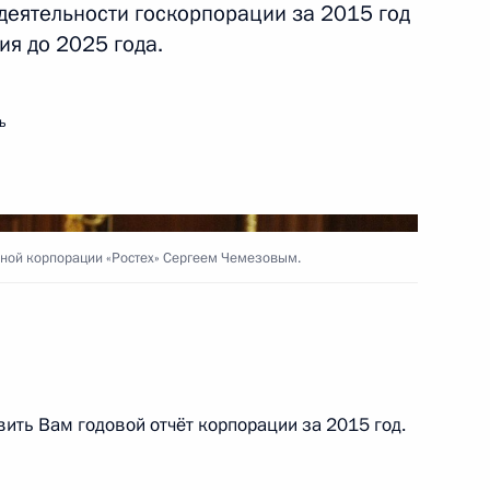
деятельности госкорпорации за 2015 год
ия до 2025 года.
инистром Болгарии Бойко
ь
арственному
ной корпорации «Ростех» Сергеем Чемезовым.
ТАдж»
вить Вам годовой отчёт корпорации за 2015 год.
аном Грефом
4