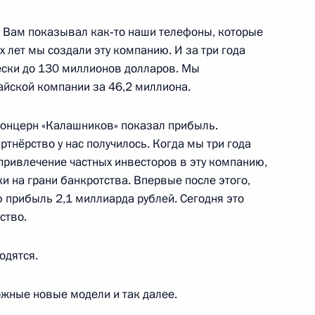
 я Вам показывал как‑то наши телефоны, которые
 Совета Безопасности
4
ёх лет мы создали эту компанию. И за три года
ески до 130 миллионов долларов. Мы
тайской компании за 46,2 миллиона.
концерн «Калашников» показал прибыль.
кораблестроения
3
ртнёрство у нас получилось. Когда мы три года
привлечение частных инвесторов в эту компанию,
и на грани банкротства. Впервые после этого,
ю прибыль 2,1 миллиарда рублей. Сегодня это
ство.
ой Фазиля Искандера
одятся.
жные новые модели и так далее.