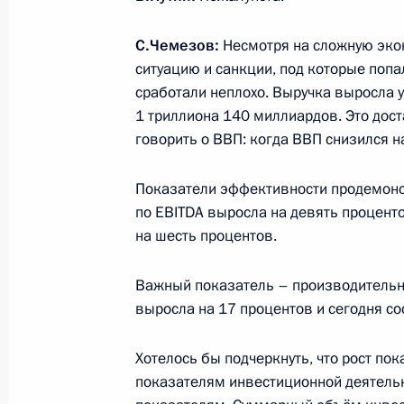
4 августа 2016 года, 15:25
Москва, Кремль
С.Чемезов:
Несмотря на сложную эко
ситуацию и санкции, под которые попа
сработали неплохо. Выручка выросла у
3 августа 2016 года, среда
1 триллиона 140 миллиардов. Это дост
10 августа Москву с рабочим визи
говорить о ВВП: когда ВВП снизился на
Владимира Путина посетит Презид
Показатели эффективности продемонс
3 августа 2016 года, 15:00
по EBITDA выросла на девять проценто
на шесть процентов.
Встреча с председателем Внешэко
Важный показатель – производительно
3 августа 2016 года, 13:45
Москва, Кремль
выросла на 17 процентов и сегодня со
Хотелось бы подчеркнуть, что рост п
показателям инвестиционной деятел
3 сентября Владимир Путин встрет