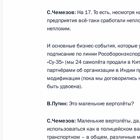
Поздравление личному составу и в
Воздушно-десантных войск
С.Чемезов:
На 17. То есть, несмотря 
предприятия всё‑таки сработали непло
2 августа 2016 года, 09:00
неплохим.
И основные бизнес-события, которые у
1 августа 2016 года, понедельник
подписание по линии Рособоронэкспор
«Су-35» (мы 24 самолёта продали в Ки
Встреча с Министром по делам Се
партнёрами об организации в Индии п
Кузнецовым
модификации (пока мы договорились н
1 августа 2016 года, 17:50
Москва, Кремль
быть удвоена).
В.Путин:
Это маленькие вертолёты?
Рабочая встреча с губернатором Р
Ковалёвым
С.Чемезов:
Маленькие вертолёты, да.
использоваться как в полицейском ва
1 августа 2016 года, 15:45
Москва, Кремль
транспортном – в общем, различные 