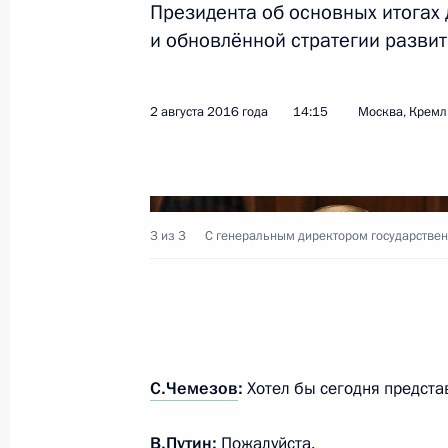
Президента об основных итогах 
и обновлённой стратегии развит
Телефонный разговор с Премьер-м
Борисовым
2 августа 2016 года
14:15
Москва, Кремл
5 августа 2016 года, 14:15
Интервью Азербайджанскому госуд
3 из 3
С генеральным директором государствен
информационному агентству «Азер
5 августа 2016 года, 11:05
4 августа 2016 года, четверг
С.Чемезов
:
Хотел бы сегодня предста
Встреча с главой Сбербанка Герм
В.Путин:
Пожалуйста.