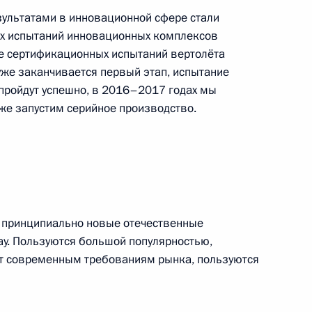
ультатами в инновационной сфере стали
20
4м
х испытаний инновационных комплексов
е сертификационных испытаний вертолёта
 уже заканчивается первый этап, испытание
 пройдут успешно, в 2016–2017 годах мы
же запустим серийное производство.
Борутом Пахором
5
ы принципиально новые отечественные
 советским воинам, погибшим
7
ray. Пользуются большой популярностью,
ух мировых войн
ют современным требованиям рынка, пользуются