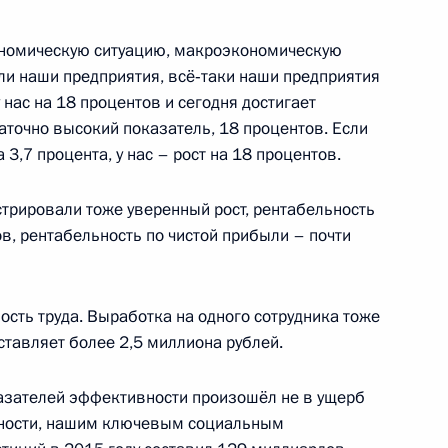
номическую ситуацию, макроэкономическую
ли наши предприятия, всё‑таки наши предприятия
 нас на 18 процентов и сегодня достигает
аточно высокий показатель, 18 процентов. Если
том по приглашению
 3,7 процента, у нас – рост на 18 процентов.
ент Армении Серж Саргсян
трировали тоже уверенный рост, рентабельность
в, рентабельность по чистой прибыли – почти
номбанка Сергеем Горьковым
2
сть труда. Выработка на одного сотрудника тоже
ставляет более 2,5 миллиона рублей.
оказателей эффективности произошёл не в ущерб
ьности, нашим ключевым социальным
ится с Президентом