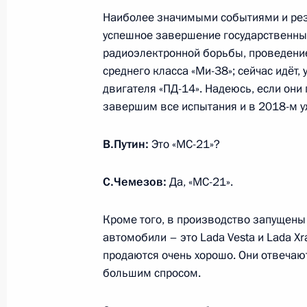
Наиболее значимыми событиями и рез
Празднование Дня ВМФ
успешное завершение государственны
31 июля 2016 года, 12:45
Санкт-Петербург
радиоэлектронной борьбы, проведени
среднего класса «Ми-38»; сейчас идёт,
двигателя «ПД-14». Надеюсь, если они
завершим все испытания и в 2018-м у
30 июля 2016 года, суббота
Встреча с Президентом Словении 
В.Путин:
Это «МС-21»?
30 июля 2016 года, 20:45
Любляна
С.Чемезов:
Да, «МС-21».
Кроме того, в производство запущен
Открытие памятника российским и
автомобили – это Lada Vesta и Lada X
на территории Словении в годы дв
продаются очень хорошо. Они отвеча
30 июля 2016 года, 19:45
Любляна
большим спросом.