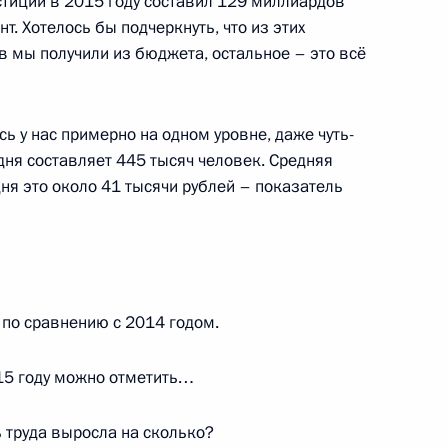
тиций в 2015 году составил 129 миллиардов
нт. Хотелось бы подчеркнуть, что из этих
 мы получили из бюджета, остальное – это всё
 у нас примерно на одном уровне, даже чуть-
одня составляет 445 тысяч человек. Средняя
Ростех» Сергеем Чемезовым
3
ня это около 41 тысячи рублей – показатель
аку для участия во встрече
по сравнению с 2014 годом.
оссии
15 году можно отметить…
 труда выросла на сколько?