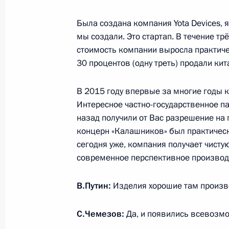
Была создана компания Yota Devices,
Совещание с постоянными членами
мы создали. Это стартап. В течение тр
1 августа 2016 года, 08:30
Санкт-Петербург
стоимость компании выросла практич
30 процентов (одну треть) продали ки
В 2015 году впервые за многие годы 
Совещание по вопросам военного 
Интересное частно-государственное па
1 августа 2016 года, 08:15
Санкт-Петербург
назад получили от Вас разрешение на 
концерн «Калашников» был практическ
сегодня уже, компания получает чисту
современное перспективное производ
31 июля 2016 года, воскресенье
Соболезнования в связи с кончин
В.Путин:
Изделия хорошие там произв
31 июля 2016 года, 13:25
С.Чемезов:
Да, и появились всевозмо