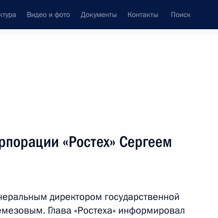
ктура
Видео и фото
Документы
Контакты
Поиск
венный Совет
Совет Безопасности
Комиссии и советы
леграммы
Сведения о Президенте
август, 2016
ть следующие материалы
орпорации «Ростех» Сергеем
ики Башкортостан Рустэмом
3
енеральным директором государственной
емезовым. Глава «Ростеха» информировал