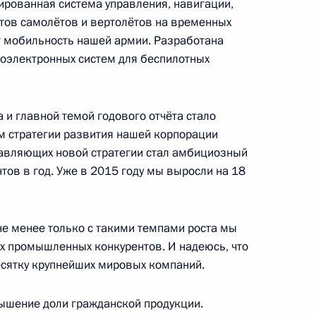
рованная система управления, навигации,
вала Вршич
ётов самолётов и вертолётов на временных
12
14м
т мобильность нашей армии. Разработана
еревал Вршич
оэлектронных систем для беспилотных
и главной темой годового отчёта стало
 стратегии развития нашей корпорации
оизводства и потребления
7
5м
тавляющих новой стратегии стал амбициозный
тов в год. Уже в 2015 году мы выросли на 18
д
не менее только с такими темпами роста мы
х промышленных конкурентов. И надеюсь, что
ть предыдущие материалы
есятку крупнейших мировых компаний.
ышение доли гражданской продукции.