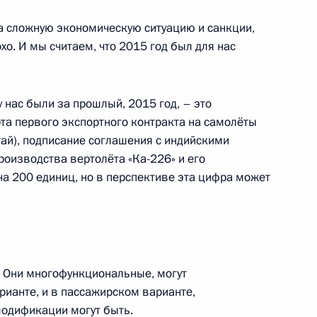
етеранам ВДВ с Днём
на сложную экономическую ситуацию и санкции,
хо. И мы считаем, что 2015 год был для нас
 нас были за прошлый, 2015 год, – это
та первого экспортного контракта на самолёты
тай), подписание соглашения с индийскими
верного Кавказа Львом
3
роизводства вертолёта «Ка-226» и его
а 200 единиц, но в перспективе эта цифра может
язанской области Олегом
3
 Они многофункциональные, могут
рианте, и в пассажирском варианте,
модификации могут быть.