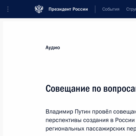
Президент России
События
Стру
Видеозаписи
Фотографии
Аудиозапи
Все материалы
Выступления
Совещан
Аудио
Показа
Совещание по вопроса
Заседание Госсовета по вопросам
Владимир Путин провёл совещан
развития строительного комплекс
и совершенствования
перспективы создания в России
градостроительной деятельности
региональных пассажирских пер