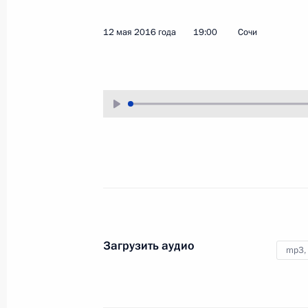
17 мая 2016 года
Аудио, 23 мин.
12 мая 2016 года
19:00
Сочи
Заседание Комиссии
Загрузить аудио
mp3,
по мониторингу достижения
целевых показателей социально-
экономического развития