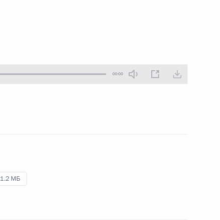
16 мая 2016 года
Аудио, 4 мин.
00:00
Совещание по вопросам
1.2 МБ
развития оборонной
промышленности