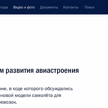
ктура
Видео и фото
Документы
Контакты
Поиск
си
ия, встречи
Встречи со СМИ
май, 2016
ть следующие материалы
м развития авиастроения
Посещение концерта
ие, в ходе которого обсуждались
а
Симфонического оркестра
 новой модели самолёта для
Мариинского театра
евозок.