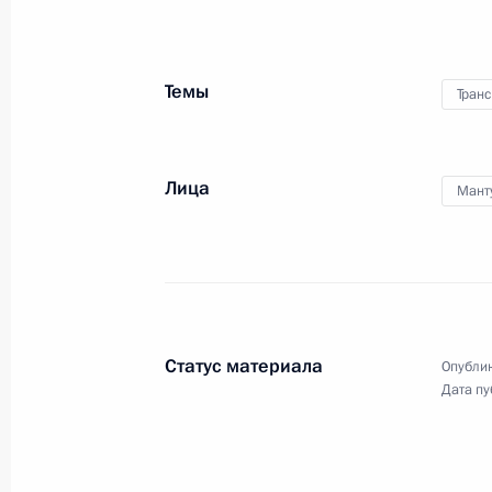
16 мая 2016 года
Аудио, 9 мин.
Темы
Транс
Лица
Мант
Статус материала
Опублик
Владимир Путин поздравил
Дата пу
коллектив ВГТРК с 25-летие
начала телевещания