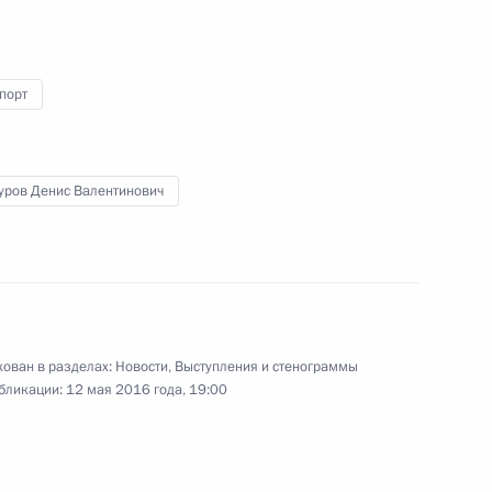
13 мая 2016 года
Аудио, 8 мин.
порт
уров Денис Валентинович
ован в разделах:
Новости
,
Выступления и стенограммы
бликации:
12 мая 2016 года, 19:00
Совещание по вопросам
м
развития авиастроения