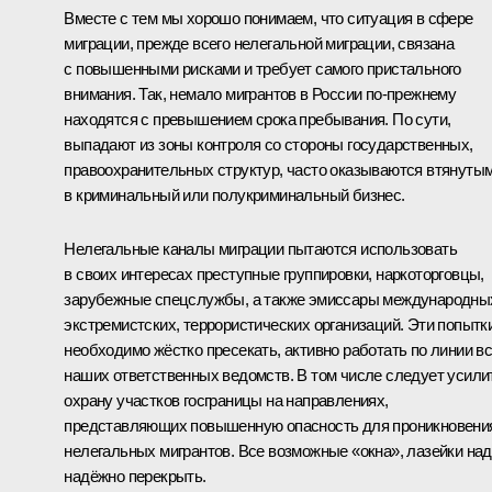
Вместе с тем мы хорошо понимаем, что ситуация в сфере
миграции, прежде всего нелегальной миграции, связана
с повышенными рисками и требует самого пристального
внимания. Так, немало мигрантов в России по‑прежнему
находятся с превышением срока пребывания. По сути,
выпадают из зоны контроля со стороны государственных,
правоохранительных структур, часто оказываются втянуты
в криминальный или полукриминальный бизнес.
Нелегальные каналы миграции пытаются использовать
в своих интересах преступные группировки, наркоторговцы,
зарубежные спецслужбы, а также эмиссары международны
экстремистских, террористических организаций. Эти попытк
необходимо жёстко пресекать, активно работать по линии в
наших ответственных ведомств. В том числе следует усили
охрану участков госграницы на направлениях,
представляющих повышенную опасность для проникновени
нелегальных мигрантов. Все возможные «окна», лазейки на
надёжно перекрыть.