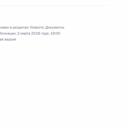
правительства Республики
3
авом Битаровым
ль
ован в разделах:
Новости
,
Документы
бликации:
2 марта 2016 года, 19:00
ая версия
я компании «Газпром»
1
ль
ок акцизов на бензин