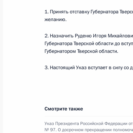
Совещание с членами Правительст
1. Принять отставку Губернатора Твер
2 марта 2016 года, 16:10
Москва, Кремль
желанию.
2. Назначить Руденю Игоря Михайлов
1 марта 2016 года, вторник
Губернатора Тверской области до всту
Губернатором Тверской области.
Встреча с руководителями нефтед
1 марта 2016 года, 17:20
Москва, Кремль
3. Настоящий Указ вступает в силу со 
Встреча с главой Ростехнадзора А
1 марта 2016 года, 16:45
Москва, Кремль
Смотрите также
Указ Президента Российской Федерации от 
Съезд Торгово-промышленной пал
№ 97. О досрочном прекращении полномочи