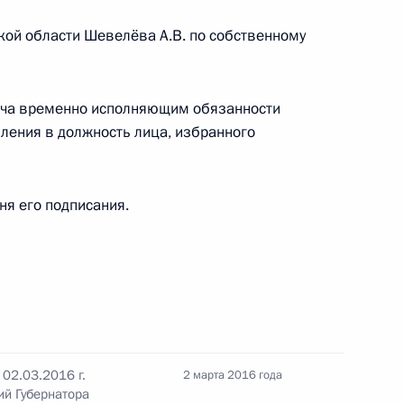
ва
5
21м
ской области Шевелёва А.В. по собственному
ича временно исполняющим обязанности
пления в должность лица, избранного
обывающих компаний
4
5м
дня его подписания.
лексеем Алёшиным
3
02.03.2016 г.
2 марта 2016 года
аты
:
7
й Губернатора