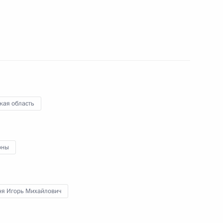
я с Президентом Киргизии
кая область
к
оны
язанности главы Республики
ня Игорь Михайлович