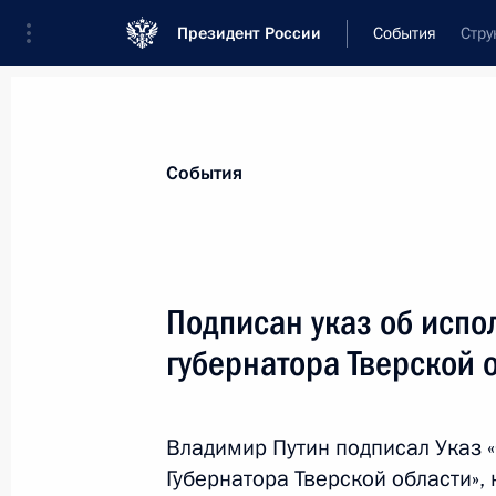
Президент России
События
Стру
Президент
Администрация
Государст
Новости
Стенограммы
Поездки
Те
События
Показа
Подписан указ об исп
губернатора Тверской 
Указ о членах Центральной избира
3 марта 2016 года, 11:30
Владимир Путин подписал Указ
Губернатора Тверской области»