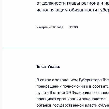
2 марта 2016 года, среда
от должности главы региона и 
исполняющим обязанности губер
Встреча с Президентом Киргизии 
2 марта 2016 года, 19:20
Москва, Кремль
2 марта 2016 года
19:00
Подписан указ об исполняющем об
Тверской области
2 марта 2016 года, 19:00
Текст Указа:
Встреча с Игорем Руденей
В связи с заявлением Губернатора Тв
прекращении полномочий и в соответст
2 марта 2016 года, 18:40
Москва, Кремль
пункта 9 статьи 19 Федерального зако
принципах организации законодательн
органов государственной власти субъ