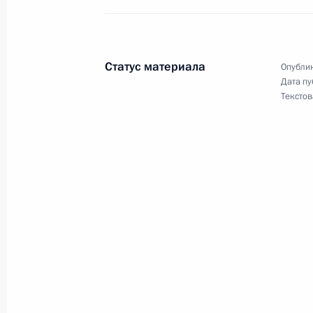
Рабочая встреча с председателем 
Северная Осетия – Алания Вячесл
29 февраля 2016 года, 15:40
Москва, Крем
Статус материала
Опублик
Дата пу
Текстов
Встреча с председателем правлени
Алексеем Миллером
29 февраля 2016 года, 13:40
Москва, Крем
Подписан закон о повышении став
и дизтопливо
29 февраля 2016 года, 10:30