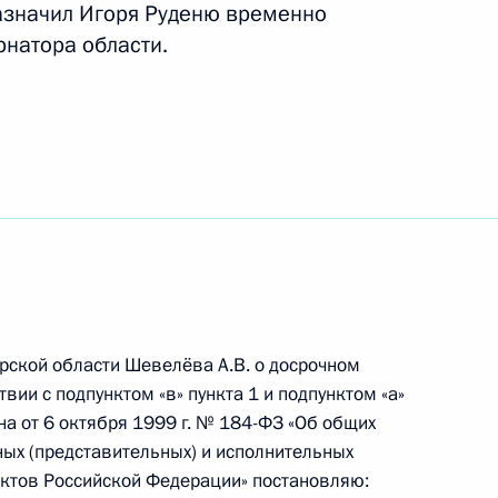
назначил Игоря Руденю временно
натора области.
Алмазбеком Атамбаевым
6
язанности губернатора
ерской области Шевелёва А.В. о досрочном
3
вии с подпунктом «в» пункта 1 и подпунктом «а»
на от 6 октября 1999 г. № 184-ФЗ «Об общих
ых (представительных) и исполнительных
ектов Российской Федерации» постановляю: