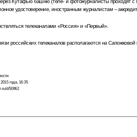
ерез Кутафью башню (теле- и фотожурналисты проходят с 8:
кционное удостоверение, иностранным журналистам – аккред
ствляться телеканалами «Россия» и «Первый».
язи российских телеканалов располагаются на Сапожковой п
вости
 2015 года, 16:35
n.ru/d/50862