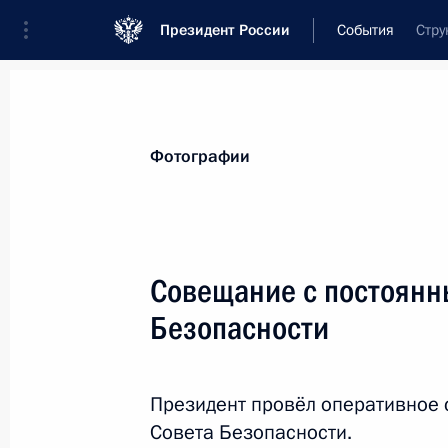
Президент России
События
Стру
Президент
Администрация
Государст
Новости
Стенограммы
Поездки
Те
Фотографии
Показа
Совещание с постоянн
Безопасности
Поздравление Олегу Табакову с юб
17 августа 2015 года, 09:00
Президент провёл оперативное
Совета Безопасности.