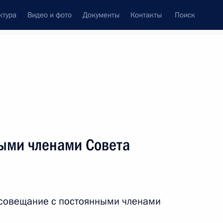
ктура
Видео и фото
Документы
Контакты
Поиск
венный Совет
Совет Безопасности
Комиссии и советы
леграммы
Сведения о Президенте
август, 2015
ть следующие материалы
ыми членами Совета
илеем
 совещание с постоянными членами