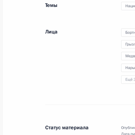
Темы
Наци
13 августа 2015 года, 13:45
Московская обл
Лица
Борт
Соболезнования Председателю КНР
Грыз
13 августа 2015 года, 11:15
Медв
Нары
12 августа 2015 года, среда
Ещё 
Совещание с постоянными членами
12 августа 2015 года, 14:50
Московская обл
11 августа 2015 года, вторник
Статус материала
Опублик
Дата пу