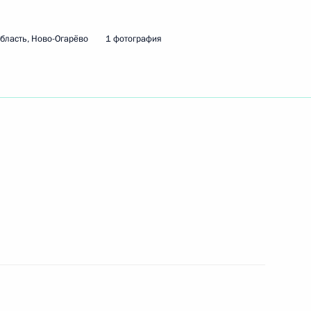
ти Индии
бласть, Ново-Огарёво
1 фотография
ермского края Виктором
3
ики Дагестан Рамазаном
3