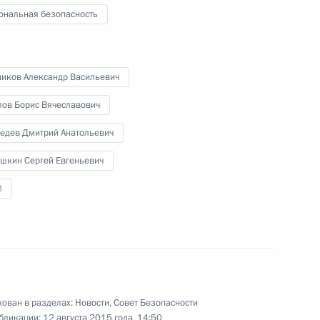
ональная безопасность
асть, Ново-Огарёво
ников Александр Васильевич
 Си Цзиньпину
лов Борис Вячеславович
едев Дмитрий Анатольевич
шкин Сергей Евгеньевич
3
 Совета Безопасности
1
асть, Ново-Огарёво
ован в разделах:
Новости
,
Совет Безопасности
бликации:
12 августа 2015 года, 14:50