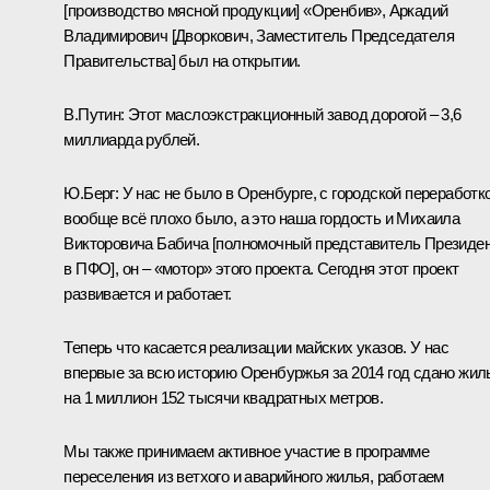
[производство мясной продукции] «Оренбив», Аркадий
Владимирович [
Дворкович
, Заместитель Председателя
Правительства] был на открытии.
В.Путин:
Этот маслоэкстракционный завод дорогой – 3,6
миллиарда рублей.
Ю.Берг:
У нас не было в Оренбурге, с городской переработк
вообще всё плохо было, а это наша гордость и Михаила
Викторовича
Бабича
[полномочный представитель Президе
в ПФО], он – «мотор» этого проекта. Сегодня этот проект
развивается и работает.
Теперь что касается реализации майских указов. У нас
впервые за всю историю Оренбуржья за 2014 год сдано жил
на 1 миллион 152 тысячи квадратных метров.
Мы также принимаем активное участие в программе
переселения из ветхого и аварийного жилья, работаем