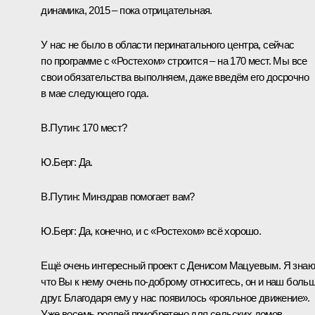
динамика, 2015 – пока отрицательная.
У нас не было в области перинатального центра, сейчас
по программе с «Ростехом» строится – на 170 мест. Мы все
свои обязательства выполняем, даже введём его досрочно
в мае следующего года.
В.Путин:
170 мест?
Ю.Берг:
Да.
В.Путин:
Минздрав помогает вам?
Ю.Берг:
Да, конечно, и с «Ростехом» всё хорошо.
Ещё очень интересный проект с Денисом Мацуевым. Я знаю
что Вы к нему очень по‑доброму относитесь, он и наш боль
друг. Благодаря ему у нас появилось «рояльное движение».
Уже восемь роялей приобретено для сельских домов