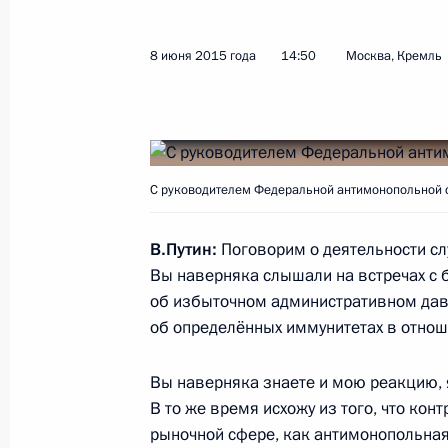
Встреча с Папой Римским Франци
10 июня 2015 года, 21:00
Ватикан
8 июня 2015 года
14:50
Москва, Кремль
Совместная пресс-конференция с П
министров Италии Маттео Ренци
С руководителем Федеральной антимонопольной 
10 июня 2015 года, 15:40
Милан
В.Путин:
Поговорим о деятельности слу
Вы наверняка слышали на встречах с 
Переговоры с Председателем Сове
об избыточном административном давл
Ренци
об определённых иммунитетах в отнош
10 июня 2015 года, 15:30
Милан
Вы наверняка знаете и мою реакцию, 
В то же время исхожу из того, что кон
рыночной сфере, как антимонопольная
Открытие Дня России на Всемирно