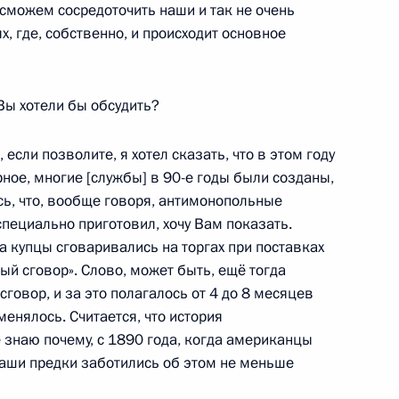
сможем сосредоточить наши и так не очень
, где, собственно, и происходит основное
ом Турции Реджепом Тайипом
ы хотели бы обсудить?
сли позволите, я хотел сказать, что в этом году
рное, многие [службы] в 90-е годы были созданы,
сь, что, вообще говоря, антимонопольные
правления Пенсионного фонда
2
специально приготовил, хочу Вам показать.
да купцы сговаривались на торгах при поставках
ый сговор». Слово, может быть, ещё тогда
сговор, и за это полагалось от 4 до 8 месяцев
енялось. Считается, что история
 знаю почему, с 1890 года, когда американцы
но исполняющим обязанности
аши предки заботились об этом не меньше