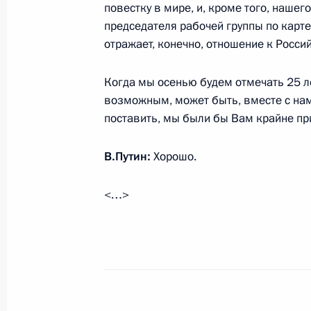
повестку в мире, и, кроме того, наше
6 июня 2015 года, 09:00
председателя рабочей группы по карт
отражает, конечно, отношение к Росси
Когда мы осенью будем отмечать 25 л
5 июня 2015 года, пятница
возможным, может быть, вместе с нам
Рабочая встреча с вице-премьером
поставить, мы были бы Вам крайне пр
в ДФО Юрием Трутневым
В.Путин:
Хорошо.
5 июня 2015 года, 14:30
Москва, Кремль
<…>
Показа