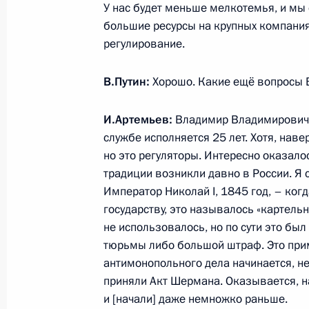
У нас будет меньше мелкотемья, и мы 
большие ресурсы на крупных компаниях
регулирование.
Телефонный разговор с Президент
Эрдоганом
В.Путин:
Хорошо. Какие ещё вопросы В
8 июня 2015 года, 14:30
И.Артемьев:
Владимир Владимирович, е
службе исполняется 25 лет. Хотя, наве
но это регуляторы. Интересно оказало
Рабочая встреча с председателем 
традиции возникли давно в России. Я 
Антоном Дроздовым
Император Николай I, 1845 год, – ког
8 июня 2015 года, 13:10
государству, это называлось «картельн
не использовалось, но по сути это был 
тюрьмы либо большой штраф. Это прим
антимонопольного дела начинается, не
Василий Голубев назначен времен
приняли Акт Шермана. Оказывается, н
губернатора Ростовской области
и [начали] даже немножко раньше.