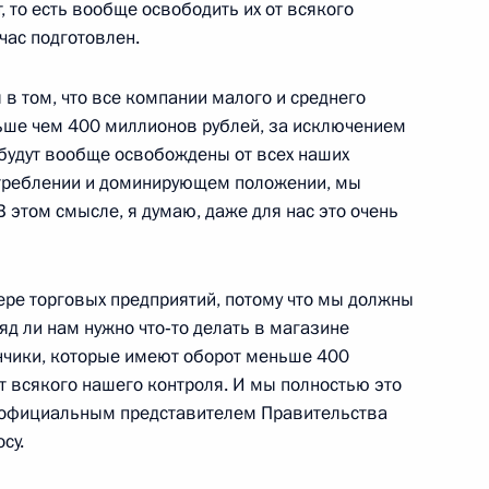
 то есть вообще освободить их от всякого
ю Республику и государство
час подготовлен.
 в том, что все компании малого и среднего
ьше чем 400 миллионов рублей, за исключением
 будут вообще освобождены от всех наших
отреблении и доминирующем положении, мы
В этом смысле, я думаю, даже для нас это очень
тит Азербайджан, где примет
вых Европейских игр
ере торговых предприятий, потому что мы должны
яд ли нам нужно что‑то делать в магазине
нчики, которые имеют оборот меньше 400
т всякого нашего контроля. И мы полностью это
Федеральной
 официальным представителем Правительства
2
Артемьевым
су.