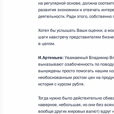
на регулярной основе, должна соотве
«ЭКСПО-2015»
развития экономики и отвечать интер
10 июня 2015 года, 13:10
Милан
деятельности. Ради этого, собственно
Хотел бы услышать Ваши оценки, а мо
Объявлены лауреаты Государствен
шаги навстречу представителям бизнес
Федерации 2014 года
в целом.
10 июня 2015 года, 12:30
И.Артемьев:
Уважаемый Владимир Вл
выказывают озабоченность по поводу
вынуждены просто помогать нашим ко
9 июня 2015 года, вторник
необоснованным ростом цен на продук
история с курсом рубля.
Рабочая встреча с губернатором К
Николаем Цукановым
Тогда нужно было действительно сбива
9 июня 2015 года, 23:55
Московская област
наверное, небольшая, но они без всяк
вообще других мировых валют) вдруг 