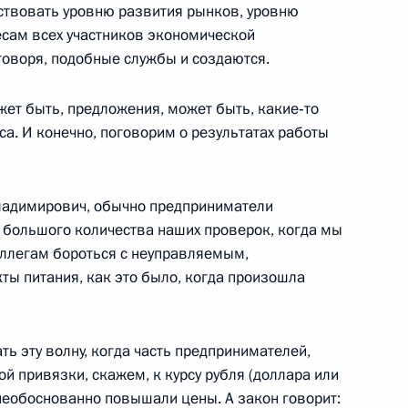
тствовать уровню развития рынков, уровню
есам всех участников экономической
 говоря, подобные службы и создаются.
жет быть, предложения, может быть, какие‑то
ной премии Российской
а. И конечно, поговорим о результатах работы
9
адимирович, обычно предприниматели
 большого количества наших проверок, когда мы
ллегам бороться с неуправляемым,
ты питания, как это было, когда произошла
алининградской области
2
ть эту волну, когда часть предпринимателей,
ь, Ново-Огарёво
ой привязки, скажем, к курсу рубля (доллара или
необоснованно повышали цены. А закон говорит: