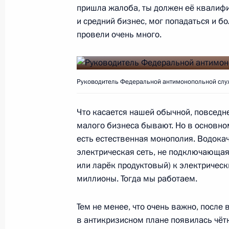
пришла жалоба, ты должен её квалифи
и средний бизнес, мог попадаться и б
Встреча с главой Постоянного ком
провели очень много.
народных представителей Чжан Дэ
9 июня 2015 года, 20:20
Московская област
Руководитель Федеральной антимонопольной слу
Встреча с губернатором Орловско
Что касается нашей обычной, повседне
9 июня 2015 года, 13:30
Москва, Кремль
малого бизнеса бывают. Но в основно
есть естественная монополия. Водокач
электрическая сеть, не подключающая
Михаил Игнатьев назначен време
или ларёк продуктовый) к электрическ
миллионы. Тогда мы работаем.
обязанности главы Чувашской Рес
9 июня 2015 года, 10:45
Тем не менее, что очень важно, после
в антикризисном плане появилась чётк