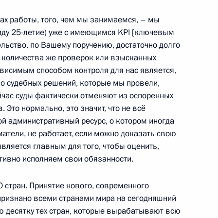
гах работы, того, чем мы занимаемся, – мы
иду 25-летие) уже с имеющимся KPI [ключевым
льство, по Вашему поручению, достаточно долго
орам и гостям XIX
от количества же проверок или взысканных
кономического форума
висимым способом контроля для нас является,
во судебных решений, которые мы провели,
час суды фактически отменяют из оспоренных
 Это нормально, это значит, что не всё
Парламентского форума
кой административный ресурс, о котором иногда
атели, не работает, если можно доказать свою
является главным для того, чтобы оценить,
тивно исполняем свои обязанности.
0 стран. Принятие нового, современного
признано всеми странами мира на сегодняшний
ю десятку тех стран, которые вырабатывают всю
iere della Sera
8