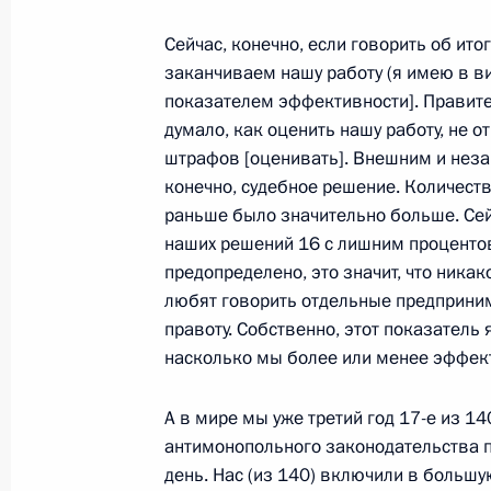
8 июня 2015 года, 12:20
Сейчас, конечно, если говорить об ито
заканчиваем нашу работу (я имею в в
показателем эффективности]. Правите
Приветствие участникам, организат
думало, как оценить нашу работу, не 
Петербургского международного э
штрафов [оценивать]. Внешним и неза
8 июня 2015 года, 12:00
конечно, судебное решение. Количест
раньше было значительно больше. Сей
наших решений 16 с лишним процентов.
Приветствие участникам и гостям 
предопределено, это значит, что ника
БРИКС
любят говорить отдельные предприним
правоту. Собственно, этот показатель 
8 июня 2015 года, 11:30
насколько мы более или менее эффек
А в мире мы уже третий год 17-е из 14
6 июня 2015 года, суббота
антимонопольного законодательства 
день. Нас (из 140) включили в большу
Интервью итальянской газете Il Corr