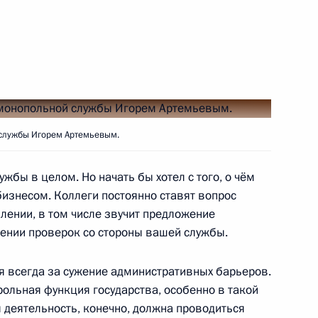
ском
8
редседателем Совета
4
28м
службы Игорем Артемьевым.
жбы в целом. Но начать бы хотел с того, о чём
бизнесом. Коллеги постоянно ставят вопрос
та министров Италии Маттео
1
ении, в том числе звучит предложение
ении проверок со стороны вашей службы.
я всегда за сужение административных барьеров.
трольная функция государства, особенно в такой
 деятельность, конечно, должна проводиться
й универсальной выставке
13
5м