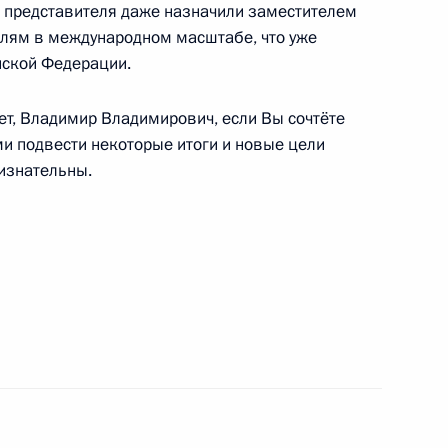
го представителя даже назначили заместителем
елям в международном масштабе, что уже
йской Федерации.
ет, Владимир Владимирович, если Вы сочтёте
и подвести некоторые итоги и новые цели
 – полпредом Президента
3
изнательны.
ть предыдущие материалы