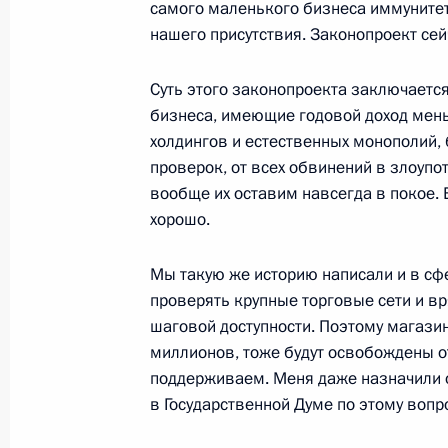
самого маленького бизнеса иммунитет,
Владимир Путин посетит Итальянску
нашего присутствия. Законопроект сей
Ватикан
Суть этого законопроекта заключается
9 июня 2015 года, 10:00
бизнеса, имеющие годовой доход мен
холдингов и естественных монополий,
проверок, от всех обвинений в злоуп
8 июня 2015 года, понедельник
вообще их оставим навсегда в покое. 
хорошо.
12–13 июня Президент России посе
участие в церемонии открытия Пер
Мы такую же историю написали и в сф
8 июня 2015 года, 15:00
проверять крупные торговые сети и вр
шаговой доступности. Поэтому магази
миллионов, тоже будут освобождены о
Рабочая встреча с руководителем 
поддерживаем. Меня даже назначили
антимонопольной службы Игорем 
в Государственной Думе по этому вопро
8 июня 2015 года, 14:50
Москва, Кремль