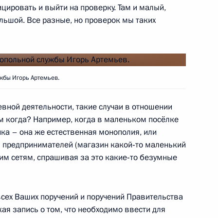
цировать и выйти на проверку. Там и малый,
ольшой. Все разные, но проверок мы таких
итета Всекитайского собрания
6
цзяном
ь, Ново-Огарёво
жбы Игорь Артемьев.
й области Вадимом Потомским
4
вной деятельности, такие случаи в отношении
м когда? Например, когда в маленьком посёлке
ка – она же естественная монополия, или
 предпринимателей (магазин какой‑то маленький
нно исполняющим
им сетям, спрашивая за это какие‑то безумные
публики
 всех Ваших поручений и поручений Правительства
ая запись о том, что необходимо ввести для