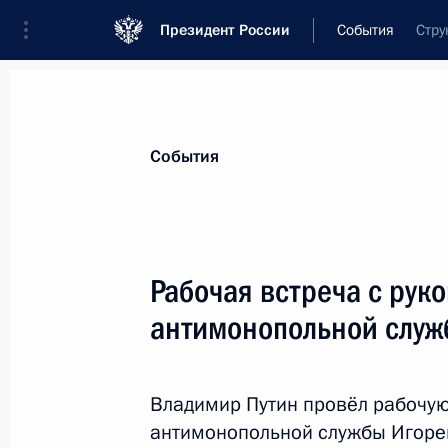
Президент России
События
Стру
Президент
Администрация
Государст
Новости
Стенограммы
Поездки
Те
События
Показа
Рабочая встреча с ру
антимонопольной служ
Встреча с Президентом Италии Се
10 июня 2015 года, 21:15
Рим
Владимир Путин провёл рабочую
антимонопольной службы Игоре