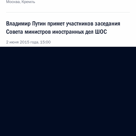
Москва, Кремль
Владимир Путин примет участников заседания
Совета министров иностранных дел ШОС
2 июня 2015 года, 15:00
1 июня 2015 года, понедельник
Вручение орденов «Родительская слава»
1 июня 2015 года, 18:45
Москва, Кремль
Встреча с Президентом Южной Осетии Леонидом
Тибиловым
1 июня 2015 года, 16:10