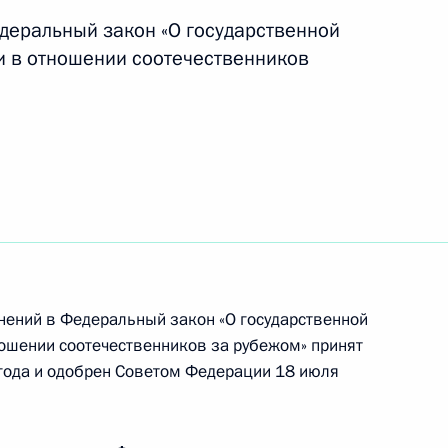
деральный закон «О государственной
и в отношении соотечественников
 Юрием Лужковым
ть, Горки
ки в Уголовный кодекс,
шение антимонопольного
нений в Федеральный закон «О государственной
ошении соотечественников за рубежом» принят
года и одобрен Советом Федерации 18 июля
встречу с руководителем
1
ужбы Игорем Артемьевым