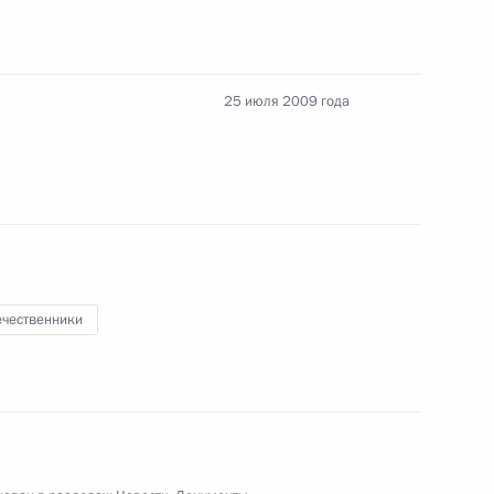
25 июля 2009 года
озитора, народного артиста
ечественники
ика-ядерщика, академика
ира Лобашева с 75-летием