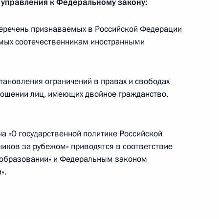
 управления к Федеральному закону:
ть, Горки
еречень признаваемых в Российской Федерации
мых соотечественникам иностранными
польного законодательства
1
тановления ограничений в правах и свободах
ть, Горки
ношении лиц, имеющих двойное гражданство,
 56-й годовщины штурма
 «О государственной политике Российской
ало кубинской революции
иков за рубежом» приводятся в соответствие
 образовании» и Федеральным законом
».
аниэлю Ортеге с оценками
-никарагуанского