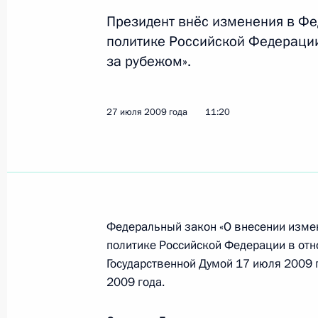
Президент внёс изменения в Фе
политике Российской Федераци
29 июля 2009 года, среда
за рубежом».
Рабочая встреча с мэром Москвы
29 июля 2009 года, 15:40
Московская облас
27 июля 2009 года
11:20
Дмитрий Медведев подписал поправ
ужесточающие наказание за нару
законодательства
Федеральный закон «О внесении изме
29 июля 2009 года, 15:00
политике Российской Федерации в отн
Государственной Думой 17 июля 2009 
2009 года.
Дмитрий Медведев провёл рабочую 
Федеральной антимонопольной сл