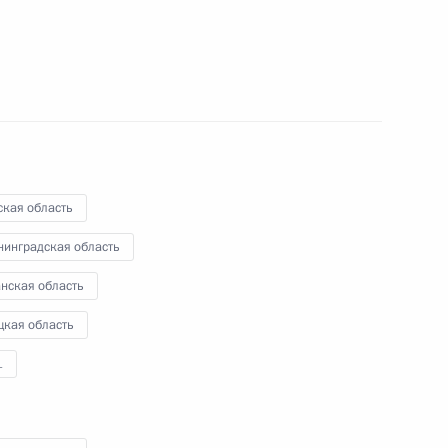
16 июля 2009 года
11 фото
ская область
нинградская область
нская область
цкая область
Дмитрий Медведев
1
встретился с духовными
лидерами мусульман России