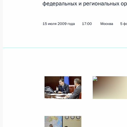
федеральных и региональных ор
званий
20 июля 2009 года
3 фото
15 июля 2009 года
17:00
Москва
5 ф
Дмитрий Медведев
присутствовал на скачках
на приз Президента России