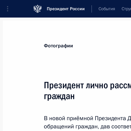
Президент России
События
Стру
Видеозаписи
Фотографии
Аудиозапи
Все материалы
Поездки
Совещания, 
Фотографии
Показа
Президент лично расс
граждан
Встреча с высшими офицерами
по случаю их назначения
на вышестоящие командные
В новой приёмной Президента 
должности и присвоения им
обращений граждан, дав соотве
высших воинских (специальных)