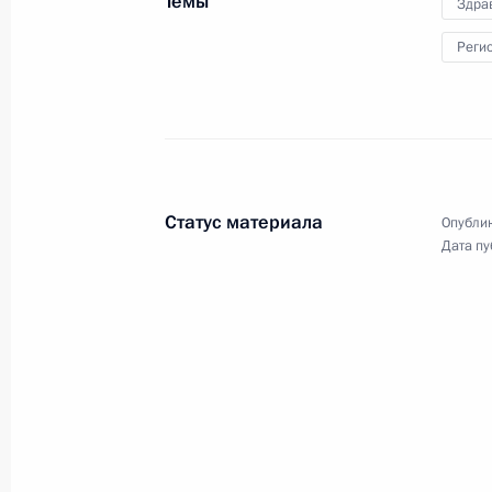
Темы
Здра
15 июля 2009 года
5 фото
Реги
Статус материала
Опублик
Дата пу
Встреча с духовными
лидерами мусульман России