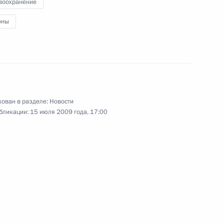
воохранение
15 июля 2009 года
5 фото
оны
ован в разделе:
Новости
бликации:
15 июля 2009 года, 17:00
Посещение Раевского
полигона