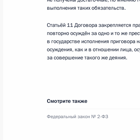
выполнения таких обязательств.
Встреча с Президентом Белорусси
Статьёй 11 Договора закрепляется пра
повторно осуждён за одно и то же пре
8 февраля 2015 года, 15:30
Сочи
в государстве исполнения приговора 
осуждения, как и в отношении лица, о
за совершение такого же деяния.
Телефонный разговор с Ангелой М
и Петром Порошенко
8 февраля 2015 года, 15:15
Смотрите также
7 февраля 2015 года, суббота
Федеральный закон № 2-ФЗ
В Сочи отмечается год со дня отк
7 февраля 2015 года, 21:00
Сочи