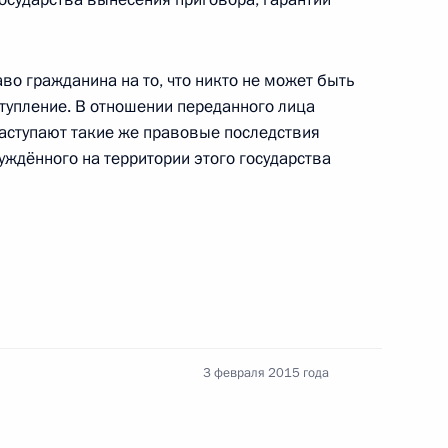
и Александром Лукашенко
во гражданина на то, что никто не может быть
1
ступление. В отношении переданного лица
наступают такие же правовые последствия
суждённого на территории этого государства
еркель, Франсуа Олландом
3 февраля 2015 года
рытия Олимпиады
14
3м