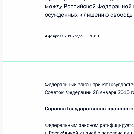
между Российской Федерацией и
осужденных к лишению свободы
Встреча с Патриархом Александрий
Феодором II
10 февраля 2015 года, 13:20
Каир
4 февраля 2015 года
13:50
Поздравление Владимиру Зельдину
10 февраля 2015 года, 09:00
Федеральный закон принят Государств
Советом Федерации 28 января 2015 г
9 февраля 2015 года, понедельник
Справка Государственно-правового
Владимир Путин прибыл с официал
9 февраля 2015 года, 21:40
Каир
Федеральным законом ратифицируетс
и Республикой Индией о передаче лиц