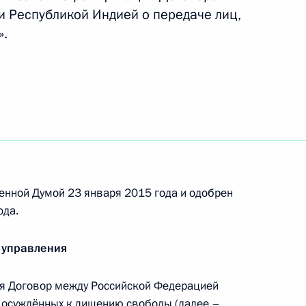
 Республикой Индией о передаче лиц,
».
ским и всея Африки
3
 с юбилеем
енной Думой 23 января 2015 года и одобрен
ода.
 управления
ьным визитом в Египет
3
я Договор между Российской Федерацией
, осуждённых к лишению свободы (далее –