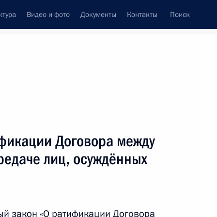
ктура
Видео и фото
Документы
Контакты
Поиск
венный Совет
Совет Безопасности
Комиссии и советы
леграммы
Сведения о Президенте
февраль, 2015
ть следующие материалы
ификации Договора между
редаче лиц, осуждённых
15
6м
ый закон «О ратификации Договора