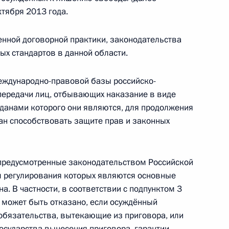
ктября 2013 года.
ом Казахстана Нурсултаном
енной договорной практики, законодательства
х стандартов в данной области.
еждународно-правовой базы российско-
 передачи лиц, отбывающих наказание в виде
азете «Аль-Ахрам»
жданами которого они являются, для продолжения
ан способствовать защите прав и законных
 предусмотренные законодательством Российской
м регулирования которых являются основные
а. В частности, в соответствии с подпунктом 3
о спортивно-
9
6м
е может быть отказано, если осуждённый
обязательства, вытекающие из приговора, или
осударства вынесения приговора, гарантии