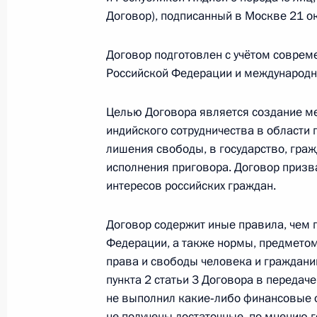
Договор), подписанный в Москве 21 о
Телефонный разговор с Президент
Назарбаевым
Договор подготовлен с учётом соврем
Российской Федерации и международны
9 февраля 2015 года, 15:20
Целью Договора является создание м
индийского сотрудничества в области
Интервью ежедневной египетской г
лишения свободы, в государство, гра
исполнения приговора. Договор призв
9 февраля 2015 года, 01:00
интересов российских граждан.
Договор содержит иные правила, чем
8 февраля 2015 года, воскресенье
Федерации, а также нормы, предмето
права и свободы человека и гражданин
Посещение Всероссийского детског
пункта 2 статьи 3 Договора в передач
оздоровительного центра
не выполнил какие‑либо финансовые 
8 февраля 2015 года, 20:00
Сочи
не получены достаточные, по мнению г