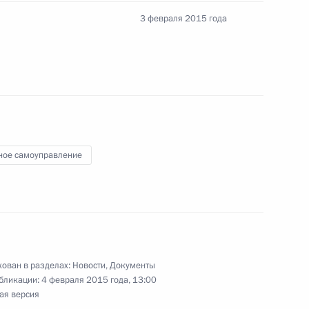
3 февраля 2015 года
и Александром Лукашенко
1
еркель, Франсуа Олландом
ное самоуправление
ован в разделах:
Новости
,
Документы
рытия Олимпиады
14
3м
бликации:
4 февраля 2015 года, 13:00
ая версия