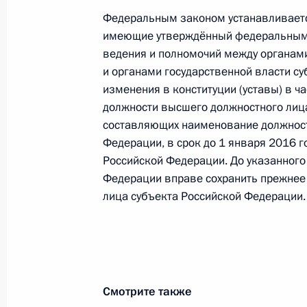
Федеральным законом устанавливаетс
Телефонный разговор с Президент
имеющие утверждённый федеральным 
Назарбаевым
ведения и полномочий между органам
и органами государственной власти с
9 февраля 2015 года, 15:20
изменения в конституции (уставы) в 
должности высшего должностного лица
составляющих наименование должност
Интервью ежедневной египетской г
Федерации, в срок до 1 января 2016 го
Российской Федерации. До указанного
9 февраля 2015 года, 01:00
Федерации вправе сохранить прежнее
лица субъекта Российской Федерации.
8 февраля 2015 года, воскресенье
Посещение Всероссийского детског
оздоровительного центра
Смотрите также
8 февраля 2015 года, 20:00
Сочи