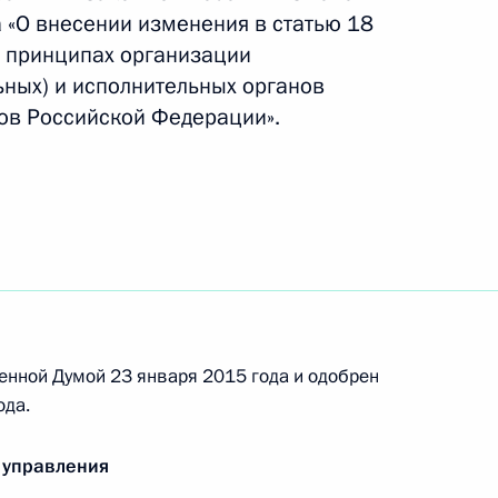
 «О внесении изменения в статью 18
 принципах организации
ским и всея Африки
3
ьных) и исполнительных органов
тов Российской Федерации».
 с юбилеем
енной Думой 23 января 2015 года и одобрен
ода.
ьным визитом в Египет
3
 управления