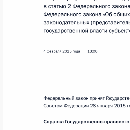
в статью 2 Федерального закона
Федерального закона «Об общих
Встреча с Патриархом Александрий
законодательных (представител
Феодором II
государственной власти субъек
10 февраля 2015 года, 13:20
Каир
4 февраля 2015 года
13:00
Поздравление Владимиру Зельдину
10 февраля 2015 года, 09:00
9 февраля 2015 года, понедельник
Федеральный закон принят Государств
Советом Федерации 28 января 2015 г
Владимир Путин прибыл с официал
9 февраля 2015 года, 21:40
Каир
Справка Государственно-правового