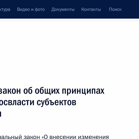
ктура
Видео и фото
Документы
Контакты
Поиск
венный Совет
Совет Безопасности
Комиссии и советы
леграммы
Сведения о Президенте
февраль, 2015
ть следующие материалы
закон об общих принципах
освласти субъектов
и
15
6м
ральный закон «О внесении изменения