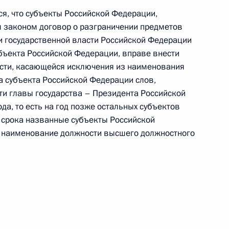
я, что субъекты Российской Федерации,
ом Казахстана Нурсултаном
законом договор о разграничении предметов
и государственной власти Российской Федерации
убъекта Российской Федерации, вправе внести
части, касающейся исключения из наименования
 субъекта Российской Федерации слов,
и главы государства – Президента Российской
азете «Аль-Ахрам»
да, то есть на год позже остальных субъектов
 срока названные субъекты Российской
 наименование должности высшего должностного
о спортивно-
9
6м