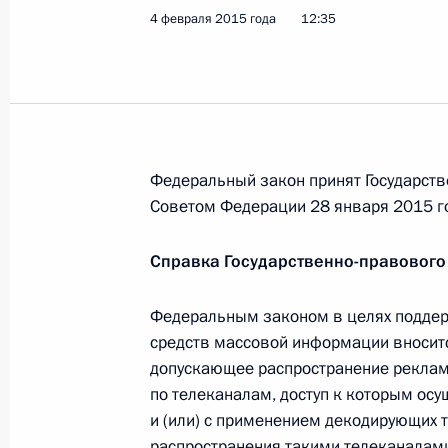
4 февраля 2015 года
12:35
Телефонный разговор с Президент
Назарбаевым
9 февраля 2015 года, 15:20
Федеральный закон принят Государств
Интервью ежедневной египетской г
Советом Федерации 28 января 2015 г
9 февраля 2015 года, 01:00
Справка Государственно-правового
Федеральным законом в целях поддер
8 февраля 2015 года, воскресенье
средств массовой информации вносит
допускающее распространение реклам
Посещение Всероссийского детског
по телеканалам, доступ к которым ос
оздоровительного центра
и (или) с применением декодирующих т
8 февраля 2015 года, 20:00
Сочи
распространения такими телеканалам