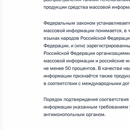
продукции средства массовой информ
Встреча с Президентом Белорусси
Федеральным законом устанавливается
массовой информации понимается, в ч
8 февраля 2015 года, 15:30
Сочи
языках народов Российской Федераци
Федерации, и (или) зарегистрированн
Российской Федерации организациями, 
Телефонный разговор с Ангелой М
массовой информации и российские ин
и Петром Порошенко
не менее 50 процентов. В качестве н
информации признаётся также продук
8 февраля 2015 года, 15:15
в соответствии с международными до
Порядок подтверждения соответствия
7 февраля 2015 года, суббота
информации указанным требованиям 
антимонопольным органом.
В Сочи отмечается год со дня отк
7 февраля 2015 года, 21:00
Сочи