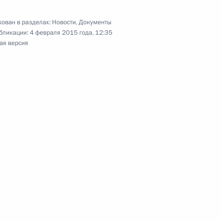
ован в разделах:
Новости
,
Документы
бликации:
4 февраля 2015 года, 12:35
ая версия
риятий реального сектора
2
3м
асть, Ново-Огарёво
 Совета Безопасности
1
асть, Ново-Огарёво