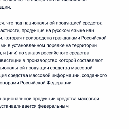
ации.
и Александром Лукашенко
, что под национальной продукцией средства
1
астности, продукция на русском языке или
и, которая произведена гражданами Российской
ыми в установленном порядке на территории
и (или) по заказу российского средства
еркель, Франсуа Олландом
вестиции в производство которой составляют
ациональной продукции средства массовой
ция средства массовой информации, созданного
говорами Российской Федерации.
 национальной продукции средства массовой
устанавливается федеральным
рытия Олимпиады
14
3м