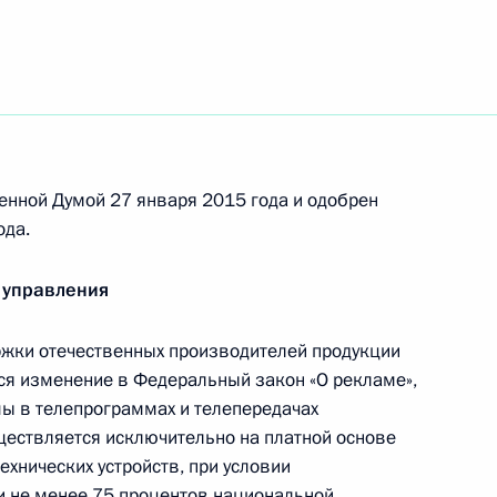
ом Казахстана Нурсултаном
енной Думой 27 января 2015 года и одобрен
азете «Аль-Ахрам»
ода.
 управления
жки отечественных производителей продукции
ся изменение в Федеральный закон «О рекламе»,
ы в телепрограммах и телепередачах
о спортивно-
9
6м
уществляется исключительно на платной основе
ехнических устройств, при условии
и не менее 75 процентов национальной