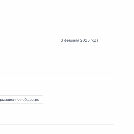
Алмазбеком Атамбаевым
2
3 февраля 2015 года
офсоюзов России
4
19м
нсуа Олландом
2
рмационное общество