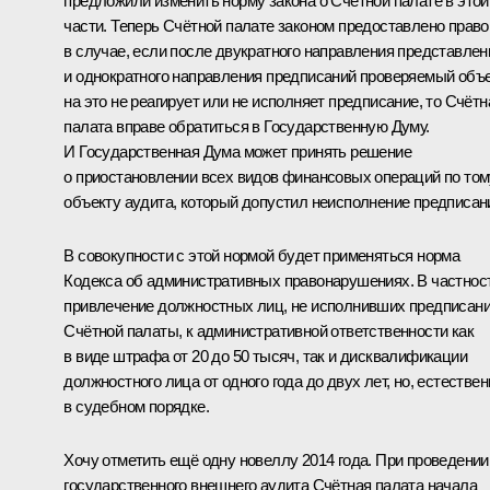
предложили изменить норму закона о Счётной палате в этой
части. Теперь Счётной палате законом предоставлено право
в случае, если после двукратного направления представлен
и однократного направления предписаний проверяемый объ
на это не реагирует или не исполняет предписание, то Счётн
палата вправе обратиться в Государственную Думу.
И Государственная Дума может принять решение
о приостановлении всех видов финансовых операций по том
объекту аудита, который допустил неисполнение предписан
В совокупности с этой нормой будет применяться норма
Кодекса об административных правонарушениях. В частнос
привлечение должностных лиц, не исполнивших предписан
Счётной палаты, к административной ответственности как
в виде штрафа от 20 до 50 тысяч, так и дисквалификации
должностного лица от одного года до двух лет, но, естествен
в судебном порядке.
Хочу отметить ещё одну новеллу 2014 года. При проведении
государственного внешнего аудита Счётная палата начала