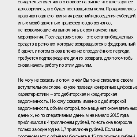
свидетельствует явно о сговоре на рынке, что уже заранее
договорились, кто будет поставщиком услуг. Продолжалась
практика позднего принятия решений и доведения субсидий,
иных межбюджетных трансфертов до регионов,
не позволяющие им выполнять в срок намеченные
мероприятия. Последствия этого – это остатки бюджетных
средств в регионах, которые возвращаются в федеральный
бюджет, и потом снова в течение определённого периода
требуется подтверждение для их возврата, для того чтобы
снова начать работу по этим деньгам.
Не могу не сказать и о том, о чём Вы тоже сказали в своём
вступительном слове, но уже приведя конкретные цифровы
характеристики, – это дебиторская и кредиторская
задолженность. Но хочу сказать именно о дебиторской
задолженности, объём которой, пока ещё нет окончательны
данных, но по оперативным данным на начало 2015 года,
приблизился к 4 триллионам рублей, то есть она возросла
только за один год на 1,7 триллиона рублей. Если мы
соотнесём это с объёмом бюджета в 15 триллионов рублей,