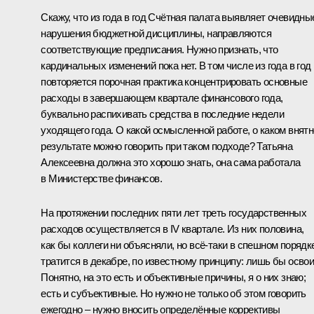
Скажу, что из года в год Счётная палата выявляет очевидны
нарушения бюджетной дисциплины, направляются
соответствующие предписания. Нужно признать, что
кардинальных изменений пока нет. В том числе из года в год
повторяется порочная практика концентрировать основные
расходы в завершающем квартале финансового года,
буквально распихивать средства в последние недели
уходящего года. О какой осмысленной работе, о каком внят
результате можно говорить при таком подходе? Татьяна
Алексеевна должна это хорошо знать, она сама работала
в Министерстве финансов.
На протяжении последних пяти лет треть государственных
расходов осуществляется в IV квартале. Из них половина,
как бы коллеги ни объясняли, но всё‑таки в спешном порядк
тратится в декабре, по известному принципу: лишь бы освои
Понятно, на это есть и объективные причины, я о них знаю;
есть и субъективные. Но нужно не только об этом говорить
ежегодно – нужно вносить определённые коррективы