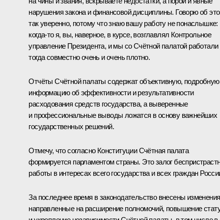
на чины и звания, вскрываете недостатки, а порой и явные
нарушения закона и финансовой дисциплины. Говорю об эт
так уверенно, потому что знаю вашу работу не понаслышке:
когда‑то я, вы, наверное, в курсе, возглавлял Контрольное
управление Президента, и мы со Счётной палатой работали
тогда совместно очень и очень плотно.
Отчёты Счётной палаты содержат объективную, подробную
информацию об эффективности и результативности
расходования средств государства, а выверенные
и профессиональные выводы ложатся в основу важнейших
государственных решений.
Отмечу, что согласно Конституции Счётная палата
формируется парламентом страны. Это залог беспристраст
работы в интересах всего государства и всех граждан Росси
За последнее время в законодательство внесены изменения
направленные на расширение полномочий, повышение стат
и укрепление независимости Счётной палаты, в том числе в