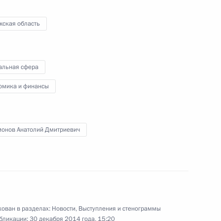
жская область
альная сфера
ом Казахстана Нурсултаном
омика и финансы
монов Анатолий Дмитриевич
том Франции Франсуа
ован в разделах:
Новости
,
Выступления и стенограммы
бликации:
30 декабря 2014 года, 15:20