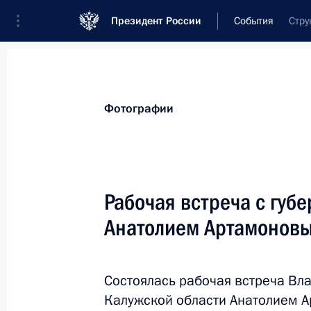
Президент России
События
Стру
Президент
Администрация
Государст
Новости
Стенограммы
Поездки
Те
Фотографии
Показа
Рабочая встреча с губ
Анатолием Артамонов
Рабочая встреча с губернатором И
Ерощенко
13 января 2015 года, 13:10
Москва, Кремль
Состоялась рабочая встреча Вл
Калужской области Анатолием 