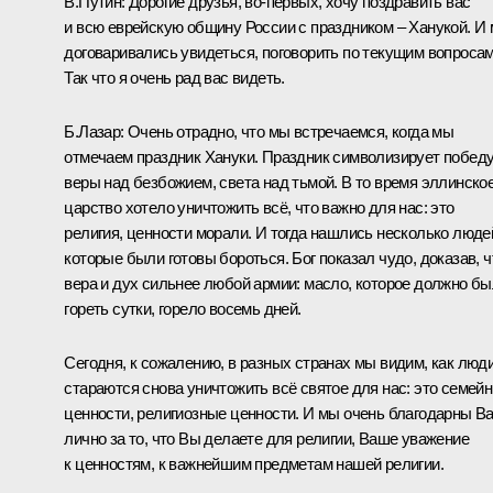
В.Путин
: Дорогие друзья, во‑первых, хочу поздравить вас
и всю еврейскую общину России с праздником – Ханукой. И
договаривались увидеться, поговорить по текущим вопросам
Так что я очень рад вас видеть.
Б.Лазар
: Очень отрадно, что мы встречаемся, когда мы
отмечаем праздник Хануки. Праздник символизирует побед
веры над безбожием, света над тьмой. В то время эллинско
царство хотело уничтожить всё, что важно для нас: это
религия, ценности морали. И тогда нашлись несколько люде
которые были готовы бороться. Бог показал чудо, доказав, ч
вера и дух сильнее любой армии: масло, которое должно б
гореть сутки, горело восемь дней.
Сегодня, к сожалению, в разных странах мы видим, как люд
стараются снова уничтожить всё святое для нас: это семей
ценности, религиозные ценности. И мы очень благодарны В
лично за то, что Вы делаете для религии, Ваше уважение
к ценностям, к важнейшим предметам нашей религии.