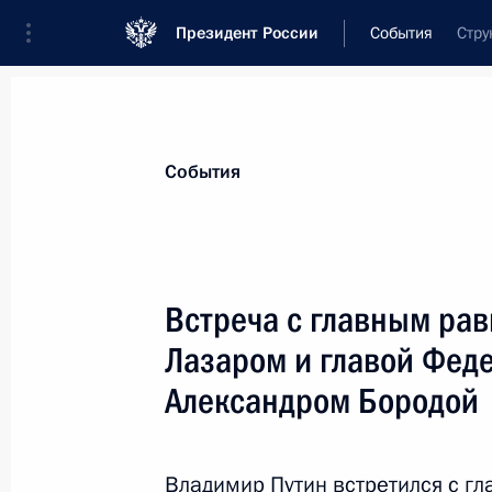
Президент России
События
Стру
Президент
Администрация
Государст
Новости
Стенограммы
Поездки
Те
События
Показа
Встреча с главным ра
Лазаром и главой Фед
Встреча с представителями палат 
Александром Бородой
22 декабря 2014 года, 16:45
Москва, Кремл
Владимир Путин встретился с 