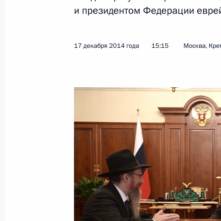
Вручение государственных наград
и президентом Федерации евре
22 декабря 2014 года, 14:15
Москва, Кремл
17 декабря 2014 года
15:15
Москва, Кре
20 декабря 2014 года, суббота
Торжественный вечер, посвящённы
безопасности
20 декабря 2014 года, 17:00
Москва, Кремл
Соболезнования родным и близки
20 декабря 2014 года, 16:20