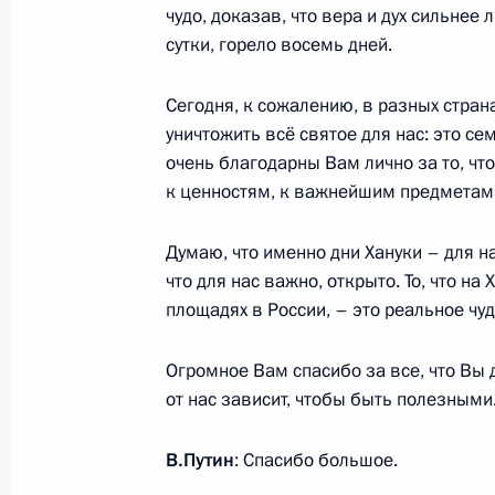
чудо, доказав, что вера и дух сильнее
Расширенное заседание коллегии 
сутки, горело восемь дней.
19 декабря 2014 года, 18:30
Москва
Сегодня, к сожалению, в разных стран
уничтожить всё святое для нас: это с
очень благодарны Вам лично за то, чт
Совещание, посвящённое приёмке 
к ценностям, к важнейшим предметам
19 декабря 2014 года, 15:45
Москва
Думаю, что именно дни Хануки – для н
что для нас важно, открыто. То, что н
площадях в России, – это реальное чуд
18 декабря 2014 года, четверг
Встреча с Романо Проди
Огромное Вам спасибо за все, что Вы 
от нас зависит, чтобы быть полезными
18 декабря 2014 года, 20:20
Москва, Кремл
В.Путин
: Спасибо большое.