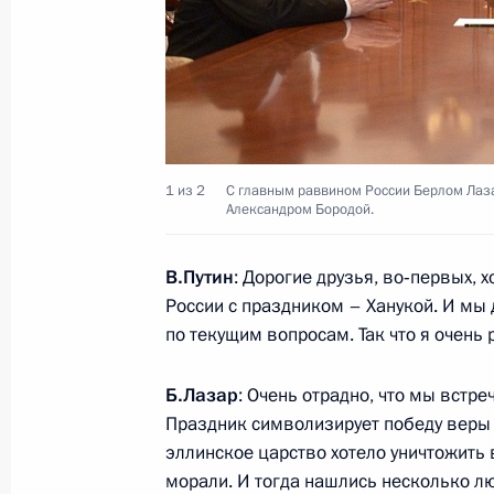
Поздравление работникам и ветер
Российской Федерации
20 декабря 2014 года, 09:00
19 декабря 2014 года, пятница
1 из 2
С главным раввином России Берлом Лаз
Александром Бородой.
Встреча с представителями деловых
19 декабря 2014 года, 20:30
Москва, Кремл
В.Путин
: Дорогие друзья, во‑первых, 
России с праздником – Ханукой. И мы 
по текущим вопросам. Так что я очень 
Оперативное совещание с постоян
Безопасности
Б.Лазар
: Очень отрадно, что мы встр
Праздник символизирует победу веры 
19 декабря 2014 года, 20:00
Москва
эллинское царство хотело уничтожить в
морали. И тогда нашлись несколько л