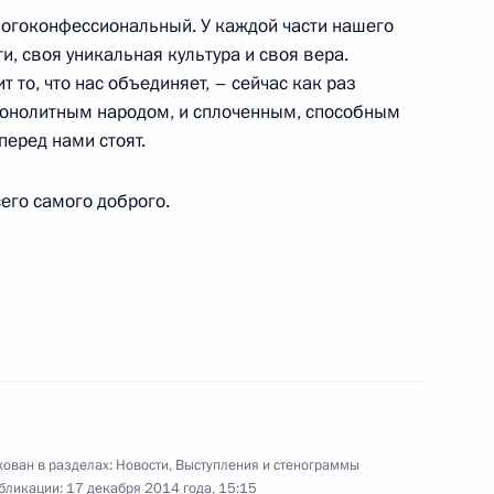
мира Путина
:
30
огоконфессиональный. У каждой части нашего
и, своя уникальная культура и своя вера.
т то, что нас объединяет, – сейчас как раз
 монолитным народом, и сплоченным, способным
перед нами стоят.
 Совета коллективной
его самого доброго.
о Евразийского
ии Берлом Лазаром и главой
2
сандром Бородой
ь
ован в разделах:
Новости
,
Выступления и стенограммы
бликации:
17 декабря 2014 года, 15:15