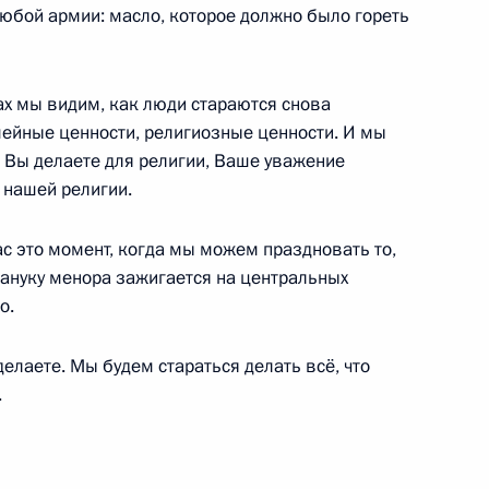
 любой армии: масло, которое должно было гореть
Министерства обороны
4
19м
ах мы видим, как люди стараются снова
емейные ценности, религиозные ценности. И мы
о Вы делаете для религии, Ваше уважение
военной продукции
19
5м
 нашей религии.
ас это момент, когда мы можем праздновать то,
а Хануку менора зажигается на центральных
о.
3
делаете. Мы будем стараться делать всё, что
.
ь