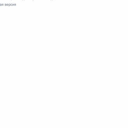
ая версия
тана Мамнуну Хуссейну
вазу Шарифу
еркель, Франсуа Олландом
ромышленной палаты Сергеем
1