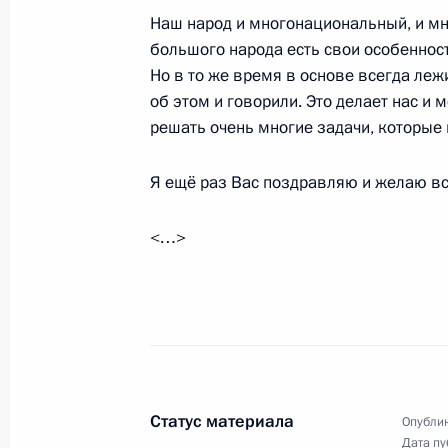
Большая пресс-конференция Влади
Наш народ и многонациональный, и мн
18 декабря 2014 года, 15:20
Москва
большого народа есть свои особенност
Но в то же время в основе всегда лежи
об этом и говорили. Это делает нас и
решать очень многие задачи, которые 
17 декабря 2014 года, среда
Президент примет участие в сессии
Я ещё раз Вас поздравляю и желаю вс
безопасности и заседании Высшег
экономического совета
<…>
17 декабря 2014 года, 16:20
Встреча с главным раввином Росс
Федерации еврейских общин Алек
17 декабря 2014 года, 15:15
Москва, Кремл
Статус материала
Опублик
Дата пу