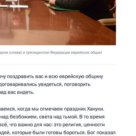
анам органов безопасности
аром (слева) и президентом Федерации еврейских общин
 кругов
3
4м
ь
хочу поздравить вас и всю еврейскую общину
договаривались увидеться, поговорить
рад вас видеть.
ными членами Совета
2
ечаемся, когда мы отмечаем праздник Хануки.
над безбожием, света над тьмой. В то время
сё, что важно для нас: это религия, ценности
юдей, которые были готовы бороться. Бог показал