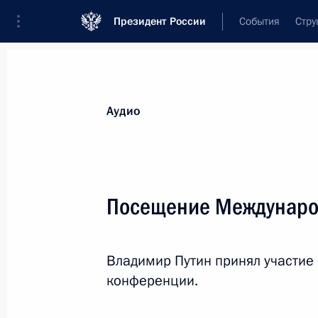
Президент России
События
Стру
Видеозаписи
Фотографии
Аудиозапи
Все материалы
Выступления
Совещан
Аудио
Показа
Посещение Междунаро
Совещание, посвящённое
Владимир Путин принял участие
приёмке военной продукции
конференции.