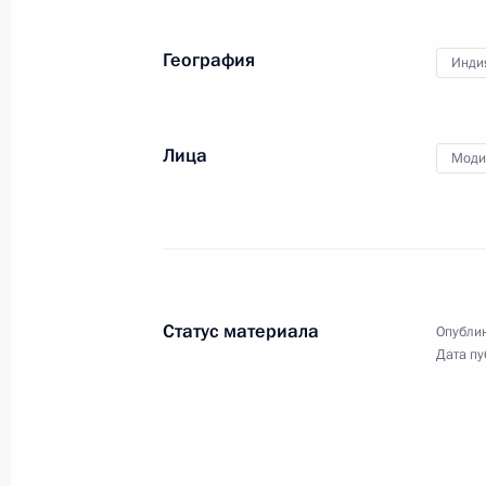
10 декабря 2014 года
Аудио, 9 мин.
География
Инди
Лица
Моди
Статус материала
Опублик
Дата пу
Торжественный приём
по случаю Дня Героев
Отечества