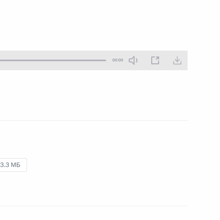
11 декабря 2014 года
Аудио, 5 мин.
00:00
3.3 МБ
Начало российско-
узбекистанских переговоров
в расширенном составе