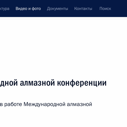
ктура
Видео и фото
Документы
Контакты
Поиск
си
ия, встречи
Встречи со СМИ
декабрь, 2014
ть следующие материалы
дной алмазной конференции
Посещение Международной
 в работе Международной алмазной
алмазной конференции