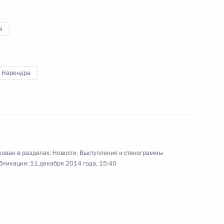
10 декабря 2014 года
Аудио, 5 мин.
я
 Нарендра
ован в разделах:
Новости
,
Выступления и стенограммы
бликации:
11 декабря 2014 года, 15:40
Совещание по вопросам
повышения эффективности
госкомпаний