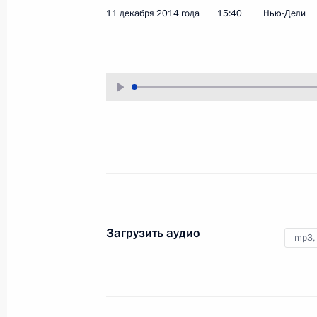
11 декабря 2014 года
15:40
Нью-Дели
19 декабря 2014 года
Аудио, 5 мин.
Загрузить аудио
mp3,
Заявления для прессы
по итогам российско-
узбекистанских переговоров