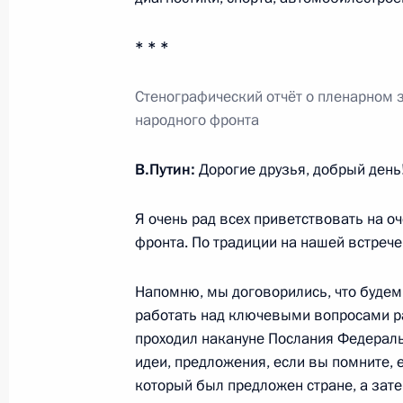
24 ноября 2014 года, 08:00
* * *
Стенографический отчёт о пленарном
23 ноября 2014 года, воскресенье
народного фронта
Владимир Путин встретится с През
Хаджимбой
В.Путин:
Дорогие друзья, добрый день
23 ноября 2014 года, 15:05
Я очень рад всех приветствовать на 
фронта. По традиции на нашей встрече
21 ноября 2014 года, пятница
Напомню, мы договорились, что будем 
работать над ключевыми вопросами р
Телефонный разговор с Президент
проходил накануне Послания Федерал
Назарбаевым
идеи, предложения, если вы помните, е
21 ноября 2014 года, 17:35
который был предложен стране, а зате