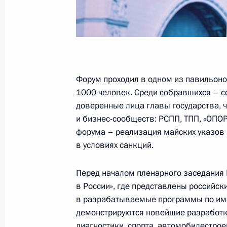
Встреча с Президентом Абхазии Р
24 ноября 2014 года, 16:25
Сочи
В Сочи состоится встреча Владими
Форум проходил в одном из павильоно
секретарём Центрального комитет
1000 человек. Среди собравшихся – с
Вьетнама Нгуен Фу Чонгом
доверенные лица главы государства, 
24 ноября 2014 года, 15:00
и бизнес-сообществ: РСПП, ТПП, «ОПО
форума – реализация майских указов 
в условиях санкций.
Соболезнования родным и близким
Перед началом пленарного заседания 
24 ноября 2014 года, 09:10
в России», где представлены российск
в разрабатываемые программы по имп
демонстрируются новейшие разработк
Интервью информационному агентс
диагностики, спорта, автомобилестрое