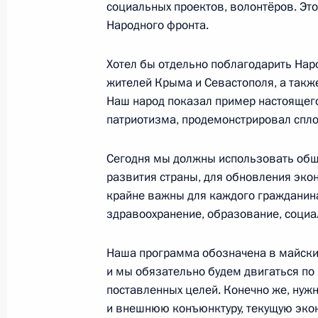
социальных проектов, волонтёров. Это
Народного фронта.
Форум действий Общероссийского 
Хотел бы отдельно поблагодарить На
жителей Крыма и Севастополя, а так
18 ноября 2014 года, 19:00
Москва
Наш народ показал пример настоящего
патриотизма, продемонстрировал спло
Президент примет верительные гра
Сегодня мы должны использовать общ
послов иностранных государств
развития страны, для обновления эко
крайне важны для каждого гражданина
18 ноября 2014 года, 15:00
здравоохранение, образование, социа
Наша программа обозначена в майских
17 ноября 2014 года, понедельник
и мы обязательно будем двигаться по
поставленных целей. Конечно же, нужн
Рабочая встреча с губернатором К
и внешнюю конъюнктуру, текущую эко
Ситниковым