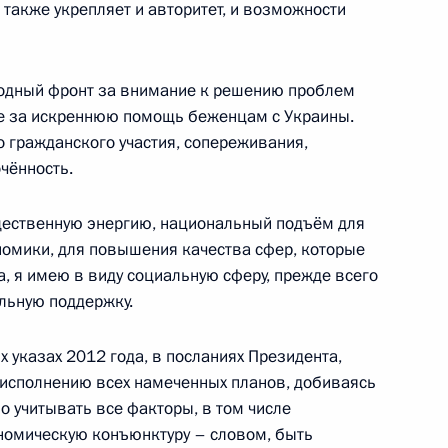
 также укрепляет и авторитет, и возможности
народного фронта
родный фронт за внимание к решению проблем
10
9м
же за искреннюю помощь беженцам с Украины.
 гражданского участия, сопереживания,
чённость.
моты у 15 вновь прибывших
ественную энергию, национальный подъём для
номики, для повышения качества сфер, которые
, я имею в виду социальную сферу, прежде всего
льную поддержку.
 указах 2012 года, в посланиях Президента,
 исполнению всех намеченных планов, добиваясь
о учитывать все факторы, в том числе
остромской области Сергеем
1
номическую конъюнктуру – словом, быть