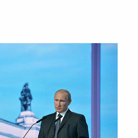
ом Ирана Хасаном Рухани
 визитом Турцию
ооружённых Сил
4
11м