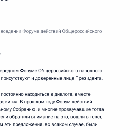
 заседании Форума действий Общероссийского
идентом Абхазии Раулем
!
очередном Форуме Общероссийского народного
 присутствуют и доверенные лица Президента.
постоянно находиться в диалоге, вместе
азвития. В прошлом году Форум действий
ом Казахстана Нурсултаном
ьному Собранию, и многие прозвучавшие тогда
сли обратили внимание на это, вошли в текст,
м эти предложения, во всяком случае, были