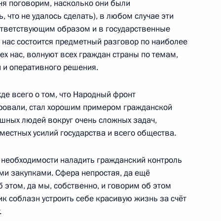
ня поговорим, насколько они были
, что не удалось сделать), в любом случае эти
тветствующим образом и в государственные
иректоров компании
1
у нас состоится предметный разговор по наиболее
ревым
х нас, волнуют всех граждан страны по темам,
 и оперативного решения.
де всего о том, что Народный фронт
го Суда Вячеславом
ировали, стал хорошим примером гражданской
2
шных людей вокруг очень сложных задач,
естных усилий государства и всего общества.
о необходимости наладить гражданский контроль
и закупками. Сфера непростая, да ещё
ссии» Александром
1
б этом, да мы, собственно, и говорим об этом
к соблазн устроить себе красивую жизнь за счёт
.
асть, Ново-Огарёво