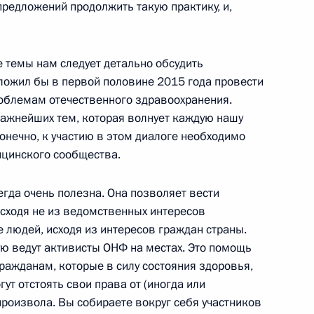
 предложений продолжить такую практику, и,
ами иностранных государств
е темы нам следует детально обсудить
17
9м
ложил бы в первой половине 2015 года провести
облемам отечественного здравоохранения.
 важнейших тем, которая волнует каждую нашу
онечно, к участию в этом диалоге необходимо
ицинского сообщества.
ранком-Вальтером
егда очень полезна. Она позволяет вести
сходя не из ведомственных интересов
е людей, исходя из интересов граждан страны.
ую ведут активисты ОНФ на местах. Это помощь
ражданам, которые в силу состояния здоровья,
гут отстоять свои права от (иногда или
дера КНДР Цой Рён Хэ
произвола. Вы собираете вокруг себя участников