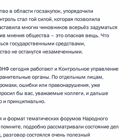
во в области госзакупок, упорядочили
троль стал той силой, которая позволила
аставила многих чиновников всерьёз задуматься
отив мнения общества – это опасная вещь. Что
4
11м
ться государственными средствами,
вство не останутся незамеченными.
ОНФ сегодня работают и Контрольное управление
7
8м
ранительные органы. По отдельным лицам,
ромахи, ошибки или правонарушения, уже
росил бы вас, уважаемые коллеги, и дальше
о и принципиально.
 и формат тематических форумов Народного
 помните, подробно рассматривали состояние дел
ва
5
14м
, разговор состоялся очень полезный