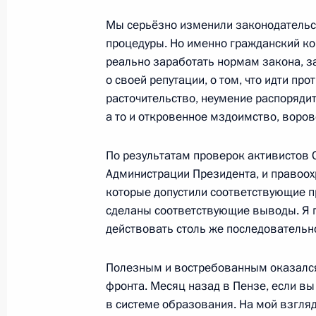
Мы серьёзно изменили законодательст
процедуры. Но именно гражданский кон
20 ноября 2014 года, четверг
реально заработать нормам закона, з
о своей репутации, о том, что идти пр
Заседание Совета Безопасности
расточительство, неумение распоряди
20 ноября 2014 года, 17:10
Москва, Кремль
а то и откровенное мздоимство, воро
По результатам проверок активистов 
Открытие памятника Александру I
Администрации Президента, и правоох
которые допустили соответствующие п
20 ноября 2014 года, 16:20
Москва
сделаны соответствующие выводы. Я п
действовать столь же последовательн
19 ноября 2014 года, среда
Полезным и востребованным оказался
фронта. Месяц назад в Пензе, если вы
Совещание с членами Правительст
в системе образования. На мой взгляд
19 ноября 2014 года, 16:20
Москва, Кремль