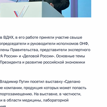
аулем Хаджимбой
8
ра Путина с Генеральным
в ВДНХ, в его работе приняли участие свыше
а Коммунистической партии
опредседатели и руководители исполкомов ОНФ,
члены Правительства, представители экспертного
РА России» и «Деловой России». Основные темы
Президента и развитие российской экономики
 Виктора Тихонова
Владимир Путин посетил выставку «Сделано
ие компании, продукция которых может попасть
ортозамещению. На выставке, в частности,
и в области медицины, лабораторной
тву ТАСС
:
2
ния.