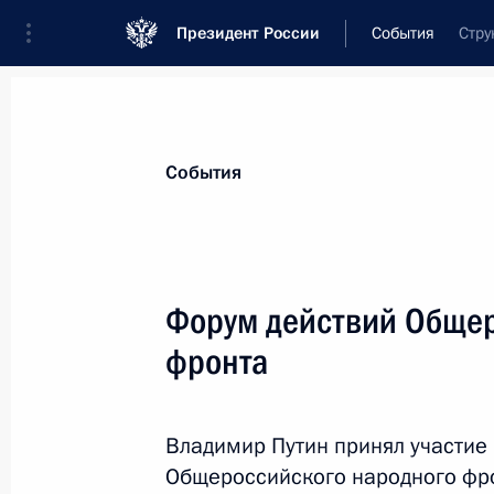
Президент России
События
Стру
Президент
Администрация
Государст
Новости
Стенограммы
Поездки
Те
События
Показа
Форум действий Общер
фронта
В законодательство внесены изме
финансовой отчётности политическ
25 ноября 2014 года, 11:00
Владимир Путин принял участие
Общероссийского народного фр