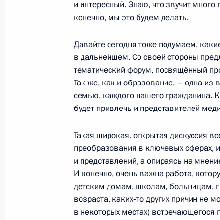
и интересный. Знаю, что звучит много
конечно, мы это будем делать.
Вручение верительных грамот посл
Давайте сегодня тоже подумаем, каки
в дальнейшем. Со своей стороны пред
19 ноября 2014 года, 14:00
Москва, Кремль
тематический форум, посвящённый пр
Так же, как и образование, – одна из
семью, каждого нашего гражданина. К
18 ноября 2014 года, вторник
будет привлечь и представителей мед
Встреча с главой МИД Германии Ф
Такая широкая, открытая дискуссия вс
Штайнмайером
преобразования в ключевых сферах, и
18 ноября 2014 года, 22:25
Москва, Кремль
и представлений, а опираясь на мнени
И конечно, очень важна работа, котор
детским домам, школам, больницам, г
возраста, каких‑то других причин не мо
Встреча со спецпредставителем ли
в некоторых местах) встречающегося 
18 ноября 2014 года, 20:50
Москва, Кремль