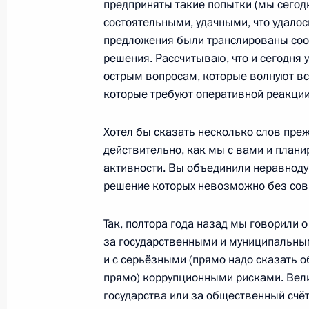
предприняты такие попытки (мы сегод
состоятельными, удачными, что удалось
предложения были транслированы соо
Встреча с председателем совета д
решения. Рассчитываю, что и сегодня 
«Трансмашхолдинг» Андреем Бока
острым вопросам, которые волнуют все
21 ноября 2014 года, 16:30
Москва, Кремль
которые требуют оперативной реакции
Хотел бы сказать несколько слов преж
Встреча с Председателем Верховно
действительно, как мы с вами и план
Лебедевым
активности. Вы объединили неравноду
решение которых невозможно без совм
21 ноября 2014 года, 15:50
Москва, Кремль
Так, полтора года назад мы говорили 
за государственными и муниципальным
Встреча с президентом «ОПОРЫ Ро
и с серьёзными (прямо надо сказать о
Калининым
прямо) коррупционными рисками. Вели
государства или за общественный счёт
21 ноября 2014 года, 12:25
Московская обл