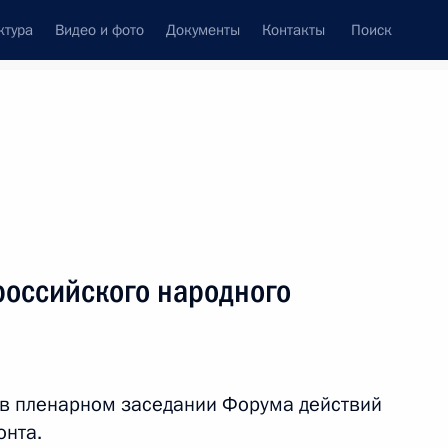
ктура
Видео и фото
Документы
Контакты
Поиск
венный Совет
Совет Безопасности
Комиссии и советы
леграммы
Сведения о Президенте
ноябрь, 2014
ть следующие материалы
оссийского народного
нения, касающиеся
их партий и кандидатов
 в пленарном заседании Форума действий
онта.