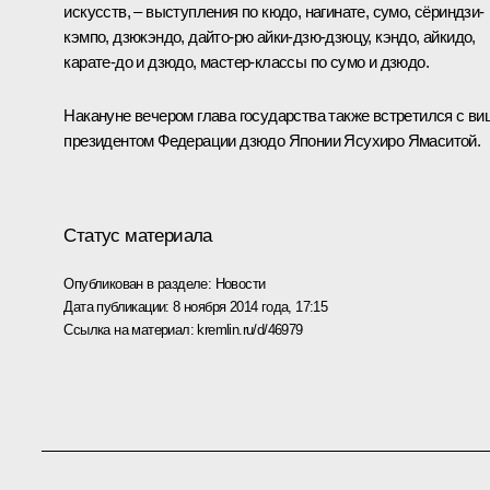
искусств, – выступления по кюдо, нагинате, сумо, сёриндзи-
кэмпо, дзюкэндо, дайто-рю айки-дзю-дзюцу, кэндо, айкидо,
карате-до и дзюдо, мастер-классы по сумо и дзюдо.
Накануне вечером глава государства также встретился с ви
президентом Федерации дзюдо Японии Ясухиро Ямаситой.
Статус материала
Опубликован в разделе:
Новости
Дата публикации:
8 ноября 2014 года, 17:15
Ссылка на материал:
kremlin.ru/d/46979