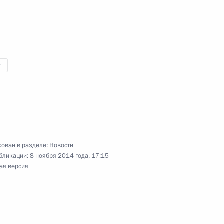
т
нии Синдзо Абэ
4
Цзиньпином
11
ован в разделе:
Новости
бликации:
8 ноября 2014 года, 17:15
ая версия
ль Бачелет
2