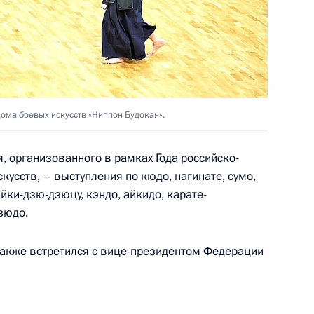
 Джоко Видодо
6
работе Делового
1
ома боевых искусств «Ниппон Будокан».
, организованного в рамках Года российско-
кусств, – выступления по кюдо, нагинате, сумо,
йки-дзю-дзюцу, кэндо, айкидо, карате-
9
36м
зюдо.
также встретился с вице-президентом Федерации
етеранам органов внутренних