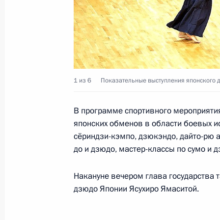
Встреча с Президентом Индонезии
10 ноября 2014 года, 13:00
Пекин
Владимир Путин принял участие в 
консультативного совета АТЭС
1 из 6
Показательные выступления японского д
10 ноября 2014 года, 11:45
Пекин
В программе спортивного мероприятия
японских обменов в области боевых ис
сёриндзи-кэмпо, дзюкэндо, дайто-рю а
Деловой саммит форума АТЭС
до и дзюдо, мастер-классы по сумо и д
10 ноября 2014 года, 10:00
Пекин
Накануне вечером глава государства 
дзюдо Японии Ясухиро Ямаситой.
Поздравление личному составу и в
дел