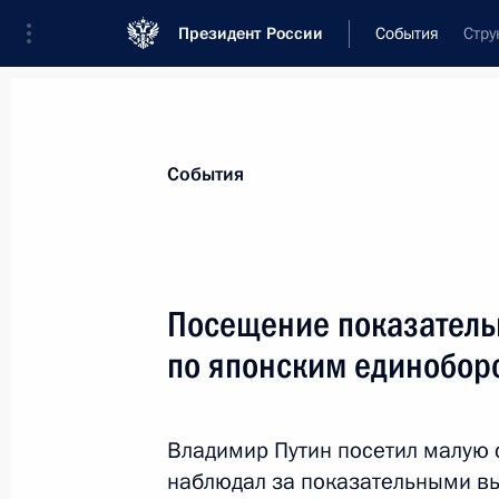
Президент России
События
Стру
Президент
Администрация
Государст
Новости
Стенограммы
Поездки
Те
События
Показа
Посещение показатель
по японским единобор
Состоялись краткие беседы Презид
зарубежных стран
11 ноября 2014 года, 10:30
Пекин
Владимир Путин посетил малую 
наблюдал за показательными в