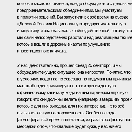
которые касаются бизнеса, всегда обсуждаются с деловыми
предпринимательскими объединениями, мы участвуем
в принятии решений. Вы запустили в своё время на съезде
«Деловой России» Национальную предпринимательскую
инициативу, и она оказалась крайне действенной, потому что
мы сами непосредственно работали над реализацией тех ме
которые вошли в дорожные карты по улучшению
инвестиционного климата.
У нас, действительно, прошёл съезд 29 сентября, и мы
обсуждали текущую ситуацию, она непростая. Понятно, что
в условиях, когда нас по совершенно надуманным причинам
масштабно дискриминируют с точки зрения доступа
к финансовому капиталу, когда нашим партнёрам впрямую
говорят, что они должны делать (например, завершить проек
которые для них выгодны, для них интересны), – это всё
вызывает лёгкую настороженность. Особенно когда
[атмосфера] всё время нагнетается, из раза в раз [поступают
месседжи о том, что «дальше будет хуже, у вас ничего