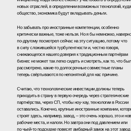
новых отраслей, в определении возможных технологий, куд
общество, экономика будут вкладывать деньги.
Но забывать про иностранные компетенции, особенно
критически важные, тоже нельзя. Но я бы немножко, наверно
по‑другому посмотрел сейчас на эту ситуацию, потому что
в силу сложившейся турбулентности и, честно говоря,
снижающегося нашего доверия к традиционным партнёрам
бизнес не может так легко сидеть и смотреть, как то, что бы
рассмотрено, какие‑то долгосрочные совместные планы
теперь свёртываются по непонятной для нас причине.
Считаю, что технологические инвестиции должны теперь
приходить в страну в первую очередь через стратегические
партнёрства, через СП, чтобы ноу-хау, технологии в России
оставались. Конечно, крупные иностранные компании, кото
строят здесь, например, завод, – это очень хорошо, это и но
рабочие места, и налоги. Но завтра они под давлением или
по чьей‑то подсказке повесят амбарный замок на этот завод