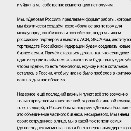
и уйдут, а мы собственно компетенцию не получим.
Мы, «Деловая Россия», предлагаем формат работы, которы
мы фактически создаём некое «брачное агентство» для
международного бизнеса и российского, когда мы ищем
российских партнёров и вместе с АСИ, ЭКСАРом, институто
торгпредств Российской Федерации будем создавать новые
бизнес-семьи. Причём стараться делать так, что если даже
один из «родителей» семьи захочет или будет вынужден уйт
чтобы «дети», то есть технологии, ноу-хау и всё остальное,
остались в России, чтобы у нас не было пробелов в критиче
важных для нас областях.
Наверное, ещё последний важный пункт: всё это возможно
только при условии качественной, хорошей, сильной команд
то есть людей, а Россия богата людьми. «Деловая Россия» 
это объединение частного бизнеса, несырьевого. Мы знаем
своих сотрудников в лицо, мы в какой‑то степени семья
(до последнего момента, пока я был генеральным директор