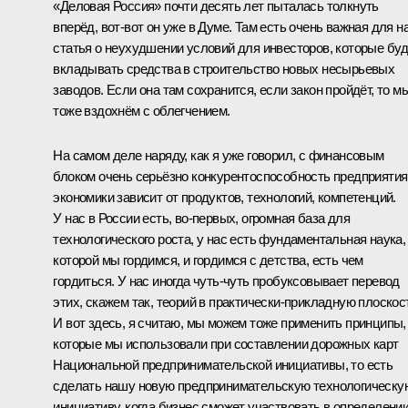
«Деловая Россия» почти десять лет пыталась толкнуть
вперёд, вот-вот он уже в Думе. Там есть очень важная для н
статья о неухудшении условий для инвесторов, которые бу
вкладывать средства в строительство новых несырьевых
заводов. Если она там сохранится, если закон пройдёт, то м
тоже вздохнём с облегчением.
На самом деле наряду, как я уже говорил, с финансовым
блоком очень серьёзно конкурентоспособность предприятия
экономики зависит от продуктов, технологий, компетенций.
У нас в России есть, во‑первых, огромная база для
технологического роста, у нас есть фундаментальная наука,
которой мы гордимся, и гордимся с детства, есть чем
гордиться. У нас иногда чуть-чуть пробуксовывает перевод
этих, скажем так, теорий в практически-прикладную плоскос
И вот здесь, я считаю, мы можем тоже применить принципы,
которые мы использовали при составлении дорожных карт
Национальной предпринимательской инициативы, то есть
сделать нашу новую предпринимательскую технологическу
инициативу, когда бизнес сможет участвовать в определени