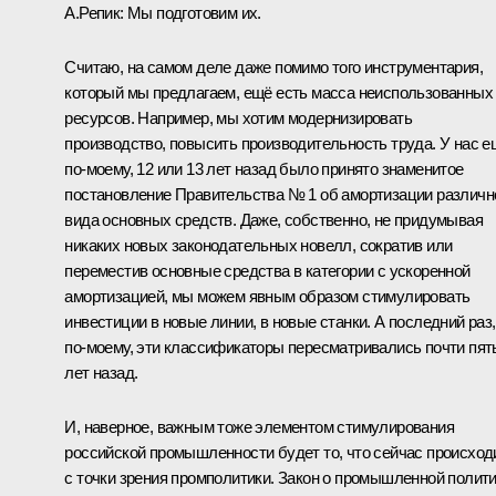
А.Репик:
Мы подготовим их.
Считаю, на самом деле даже помимо того инструментария,
который мы предлагаем, ещё есть масса неиспользованных
ресурсов. Например, мы хотим модернизировать
производство, повысить производительность труда. У нас е
по‑моему, 12 или 13 лет назад было принято знаменитое
постановление Правительства № 1 об амортизации различн
вида основных средств. Даже, собственно, не придумывая
никаких новых законодательных новелл, сократив или
переместив основные средства в категории с ускоренной
амортизацией, мы можем явным образом стимулировать
инвестиции в новые линии, в новые станки. А последний раз,
по‑моему, эти классификаторы пересматривались почти пят
лет назад.
И, наверное, важным тоже элементом стимулирования
российской промышленности будет то, что сейчас происход
с точки зрения промполитики. Закон о промышленной полит