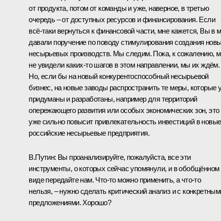
от продукта, потом от команды и уже, наверное, в третью
очередь – от доступных ресурсов и финансирования. Если
всё‑таки вернуться к финансовой части, мне кажется, Вы в 
давали поручение по поводу стимулирования создания нов
несырьевых производств. Мы следим. Пока, к сожалению, 
не увидели каких‑то шагов в этом направлении, мы их ждём.
Но, если бы на новый конкурентоспособный несырьевой
бизнес, на новые заводы распространить те меры, которые 
придуманы и разработаны, например для территорий
опережающего развития или особых экономических зон, это
уже сильно повысит привлекательность инвестиций в новы
российские несырьевые предприятия.
В.Путин:
Вы проанализируйте, пожалуйста, все эти
инструменты, о которых сейчас упомянули, и в обобщённом
виде передайте нам. Что‑то можно применить, а что‑то
нельзя, – нужно сделать критический анализ и с конкретным
предложениями. Хорошо?