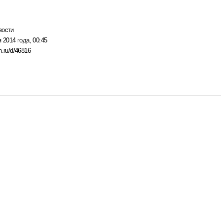
вости
 2014 года, 00:45
n.ru/d/46816