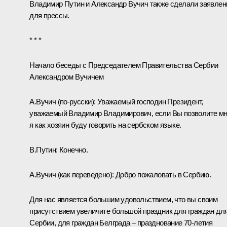
Владимир Путин и Александр Вучич также сделали заявлен
для прессы.
* * *
Начало беседы с Председателем Правительства Сербии
Александром Вучичем
А.Вучич
(по‑русски)
:
Уважаемый господин Президент,
уважаемый Владимир Владимирович, если Вы позволите мн
я как хозяин буду говорить на сербском языке.
В.Путин:
Конечно.
А.Вучич
(
как переведено
): Добро пожаловать в Сербию.
Для нас является большим удовольствием, что вы своим
присутствием увеличите большой праздник для граждан дл
Сербии, для граждан Белграда – празднование 70-летия