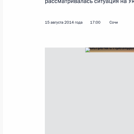
рассматривалась ситуация на У
Поздравление режиссёру Сергею Со
25 августа 2014 года, 09:10
15 августа 2014 года
17:00
Сочи
22 августа 2014 года, пятница
Телефонный разговор с избранным
Реджепом Тайипом Эрдоганом
22 августа 2014 года, 19:10
Телефонный разговор с Федераль
Ангелой Меркель
22 августа 2014 года, 19:00