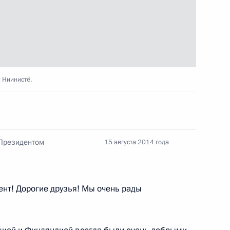
бязанности губернатора
1
очаровым
 Ниинистё.
лняющим обязанности Главы
2
 Президентом
15 августа 2014 года
ером
нт! Дорогие друзья! Мы очень рады