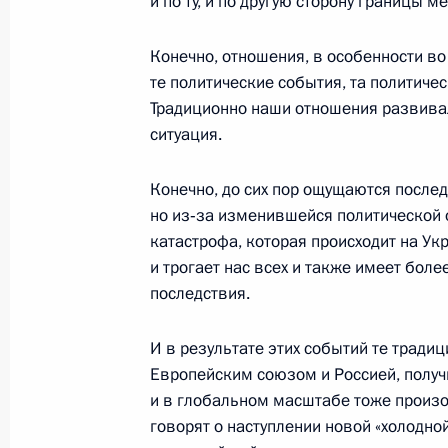
и по ту, и по другую сторону границы 
Конечно, отношения, в особенности в
Рабочая встреча с временно испо
те политические события, та политичес
губернатора Кировской области Ни
Традиционно наши отношения развивал
18 августа 2014 года, 12:30
Сочи
ситуация.
Конечно, до сих пор ощущаются после
16 августа 2014 года, суббота
но из‑за изменившейся политической 
катастрофа, которая происходит на Укр
Телефонный разговор с Федераль
и трогает нас всех и также имеет бол
Ангелой Меркель
последствия.
16 августа 2014 года, 02:10
И в результате этих событий те трад
Европейским союзом и Россией, получ
и в глобальном масштабе тоже произ
15 августа 2014 года, пятница
говорят о наступлении новой «холодно