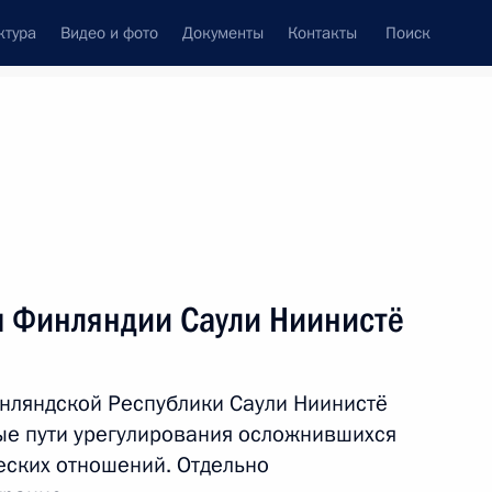
ктура
Видео и фото
Документы
Контакты
Поиск
венный Совет
Совет Безопасности
Комиссии и советы
леграммы
Сведения о Президенте
август, 2014
ть следующие материалы
м Финляндии Саули Ниинистё
бязанности губернатора
1
ориным
нляндской Республики Саули Ниинистё
ные пути урегулирования осложнившихся
еских отношений. Отдельно