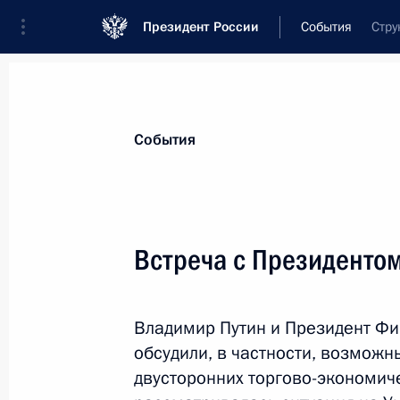
Президент России
События
Стру
Президент
Администрация
Государст
Новости
Стенограммы
Поездки
Те
События
Показа
Встреча с Президенто
Рабочая встреча с исполняющим о
Курганской области Алексеем Кок
Владимир Путин и Президент Фи
25 августа 2014 года, 12:20
Сочи
обсудили, в частности, возмож
двусторонних торгово-экономич