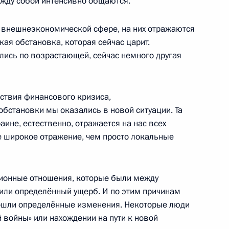
между собой интенсивно общаются.
о внешнеэкономической сфере, на них отражаются
лняющим обязанности
3
кая обстановка, которая сейчас царит.
китой Белых
ись по возрастающей, сейчас немного другая
дствия финансового кризиса,
обстановки мы оказались в новой ситуации. Та
аине, естественно, отражается на нас всех
ным канцлером Германии
ее широкое отражение, чем просто локальные
иционные отношения, которые были между
или определённый ущерб. И по этим причинам
ошли определённые изменения. Некоторые люди
й войны» или нахождении на пути к новой