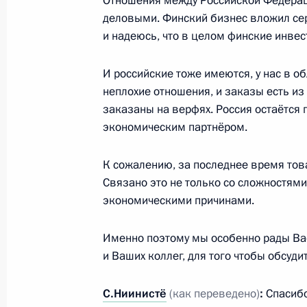
Отношения между Российской Федерац
Соболезнования Премьер-министру
деловыми. Финский бизнес вложил се
20 августа 2014 года, 20:00
и надеюсь, что в целом финские инвес
И российские тоже имеются, у нас в о
Рабочая встреча с временно испо
неплохие отношения, и заказы есть из
губернатора Псковской области Ан
заказаны на верфях. Россия остаётся
экономическим партнёром.
20 августа 2014 года, 12:35
Сочи
К сожалению, за последнее время тов
Связано это не только со сложностями 
19 августа 2014 года, вторник
экономическими причинами.
Телефонный разговор с Президент
Именно поэтому мы особенно рады Вас
Лукашенко
и Ваших коллег, для того чтобы обсуд
19 августа 2014 года, 19:10
С.Ниинистё
(как переведено)
:
Спасибо