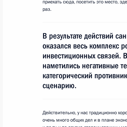
приехать сюда, посетить это место, з
Владимир Путин посетит Минск
раз.
19 августа 2014 года, 17:30
В результате действий са
оказался весь комплекс р
Рабочая встреча с временно испо
губернатора Ивановской области 
инвестиционных связей. В
19 августа 2014 года, 12:25
Сочи
наметились негативные те
категорический противник
сценарию.
18 августа 2014 года, понедельник
Рабочая встреча с руководителем
службы Андреем Бельяниновым
Действительно, у нас традиционно хо
18 августа 2014 года, 13:20
Сочи
очень много общих дел и в плане эконо