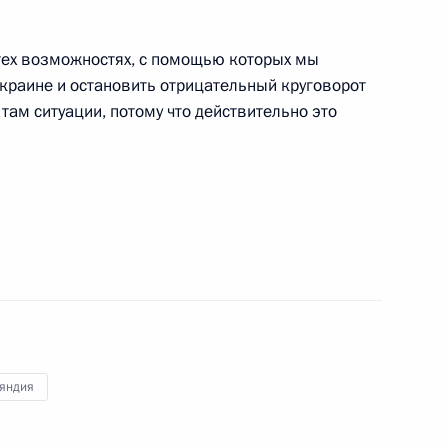
ром Лукашенко и Нурсултаном
тех возможностях, с помощью которых мы
Украине и остановить отрицательный круговорот
там ситуации, потому что действительно это
 Саули Ниинистё
5
елем Еврокомиссии Жозе
яндия