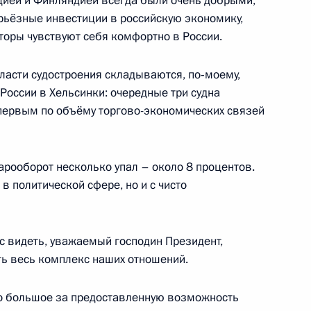
ией и Финляндией всегда были очень добрыми,
 Японии Синдзо Абэ
рьёзные инвестиции в российскую экономику,
торы чувствуют себя комфортно в России.
бласти судостроения складываются, по‑моему,
лняющим обязанности
 России в Хельсинки: очередные три судна
1
дреем Турчаком
 первым по объёму торгово-экономических связей
арооборот несколько упал – около 8 процентов.
в политической сфере, но и с чисто
ом Белоруссии Александром
 видеть, уважаемый господин Президент,
ить весь комплекс наших
отношений.
 большое за предоставленную возможность