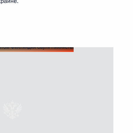
краине.
ловьёву с 70-летием
 президентом Турции
ным канцлером Германии