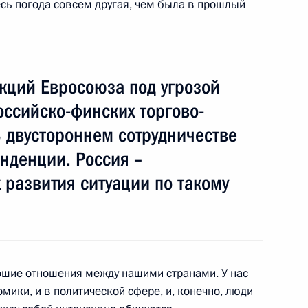
десь погода совсем другая, чем была в прошлый
нкций Евросоюза под угрозой
оссийско-финских торгово-
лняющим обязанности
2
Павлом Коньковым
 двустороннем сотрудничестве
нденции. Россия –
 развития ситуации по такому
 Федеральной таможенной
1
рошие отношения между нашими странами. У нас
мики, и в политической сфере, и, конечно, люди