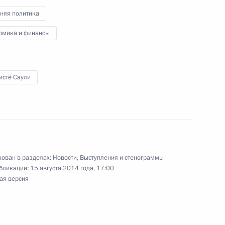
ние за Францию» Филиппом де
няя политика
3
омика и финансы
истё Саули
5
шахматам
ован в разделах:
Новости
,
Выступления и стенограммы
бликации:
15 августа 2014 года, 17:00
ая версия
ческих партий
3
18м