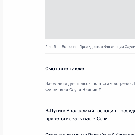
Рабочая встреча с исполняющим о
Волгоградской области Андреем Б
22 августа 2014 года, 12:30
Сочи
2 из 5
Встреча с Президентом Финляндии Саули
21 августа 2014 года, четверг
Смотрите также
Рабочая встреча с временно испо
Заявления для прессы по итогам встречи с
Республики Коми Вячеславом Гайз
Финляндии Саули Ниинистё
21 августа 2014 года, 12:45
Сочи
В.Путин:
Уважаемый господин Президе
приветствовать вас в Сочи.
20 августа 2014 года, среда