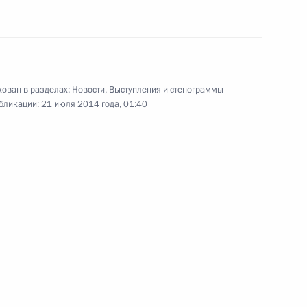
том Франции Франсуа
ован в разделах:
Новости
,
Выступления и стенограммы
бликации:
21 июля 2014 года, 01:40
инистром Нидерландов
инистром Австралии Тони