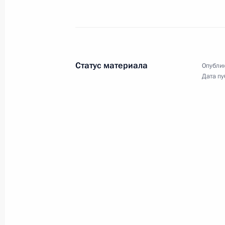
Телефонный разговор с Президен
Олландом
21 июля 2014 года, 01:10
Статус материала
Опублик
Дата пу
20 июля 2014 года, воскресенье
Телефонный разговор с Премьер-м
Марком Рютте
20 июля 2014 года, 23:30
Телефонный разговор с Премьер-м
Эбботом
20 июля 2014 года, 23:00