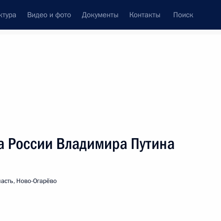
ктура
Видео и фото
Документы
Контакты
Поиск
венный Совет
Совет Безопасности
Комиссии и советы
леграммы
Сведения о Президенте
июль, 2014
ть следующие материалы
 России Владимира Путина
инистром Королевства
асть, Ново-Огарёво