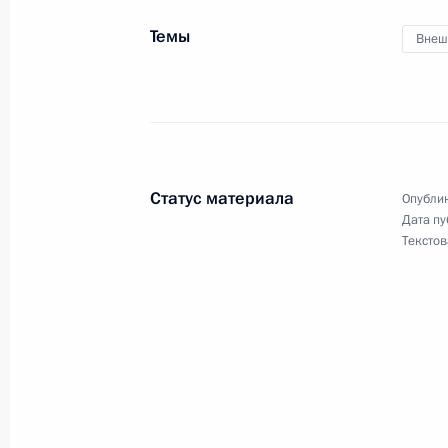
Темы
Внеш
19 июля 2014 года, суббота
Телефонный разговор с Премьер-м
Марком Рютте
19 июля 2014 года, 20:50
Статус материала
Опублик
Дата пу
Текстов
Телефонный разговор с Федераль
Ангелой Меркель
19 июля 2014 года, 15:10
Поздравление Александру Ширвинд