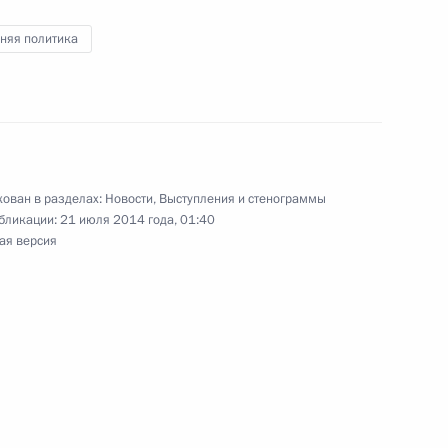
няя политика
инистром Нидерландов
ован в разделах:
Новости
,
Выступления и стенограммы
бликации:
21 июля 2014 года, 01:40
ая версия
ным канцлером Германии
ту с юбилеем