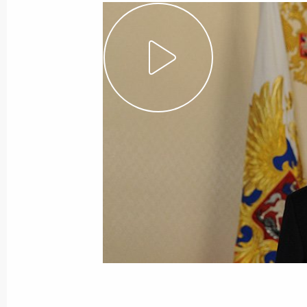
21 июля 2014 года, понедельник
Осмотр стройплощадки нового фут
21 июля 2014 года, 21:30
Самара
Совещание по социально-экономи
области
21 июля 2014 года, 20:30
Самара
Посещение ракетно-космического ц
21 июля 2014 года, 18:30