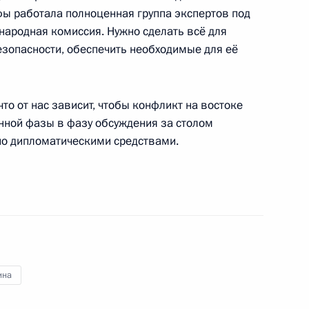
фы работала полноценная группа экспертов под
ародная комиссия. Нужно сделать всё для
инистром Австралии Тони
езопасности, обеспечить необходимые для её
что от нас зависит, чтобы конфликт на востоке
нной фазы в фазу обсуждения за столом
о дипломатическими средствами.
министром Великобритании
ным канцлером Германии
ина