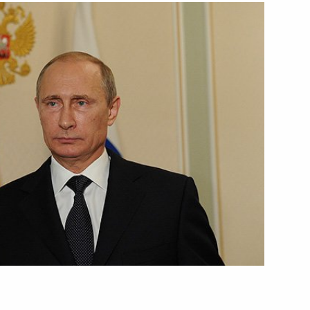
больного стадиона в Самаре
4
4м
ческому развитию Самарской
3
4м
ентра «Прогресс»
6