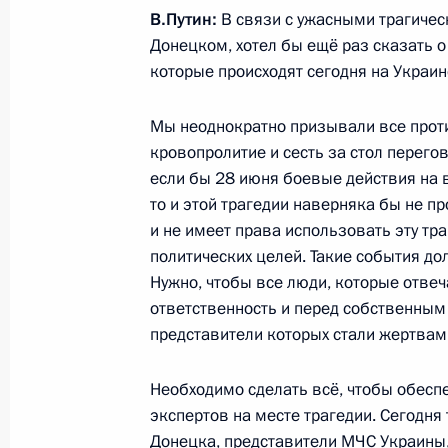
В.Путин:
В связи с ужасными трагичес
Обращение Президента России Вл
Донецком, хотел бы ещё раз сказать о
21 июля 2014 года, 01:40
Московская облас
которые происходят сегодня на Украин
Мы неоднократно призывали все прот
кровопролитие и сесть за стол перего
Телефонный разговор с Президен
если бы 28 июня боевые действия на 
Олландом
то и этой трагедии наверняка бы не п
21 июля 2014 года, 01:10
и не имеет права использовать эту т
политических целей. Такие события до
Нужно, чтобы все люди, которые отвеч
ответственность и перед собственным 
20 июля 2014 года, воскресенье
представители которых стали жертвам
Телефонный разговор с Премьер-м
Марком Рютте
Необходимо сделать всё, чтобы обесп
экспертов на месте трагедии. Сегодня
20 июля 2014 года, 23:30
Донецка, представители МЧС Украины,