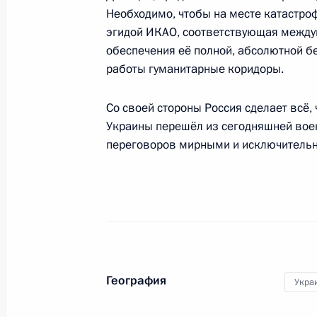
Необходимо, чтобы на месте катастро
эгидой ИКАО, соответствующая междун
Телефонный разговор с Премьер-м
обеспечения её полной, абсолютной б
Эбботом
работы гуманитарные коридоры.
20 июля 2014 года, 23:00
Со своей стороны Россия сделает всё, 
Украины перешёл из сегодняшней вое
переговоров мирными и исключительн
Телефонный разговор с Премьер-
Дэвидом Кэмероном
20 июля 2014 года, 22:15
Телефонный разговор с Федераль
Ангелой Меркель
География
Укра
20 июля 2014 года, 20:40