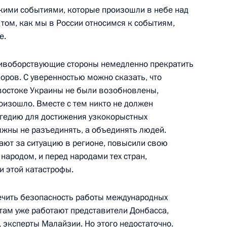
кими событиями, которые произошли в небе над
адимира Путина
1
2м
 том, как мы в России относимся к событиям,
ть, Ново-Огарёво
е.
ивоборствующие стороны немедленно прекратить
воров. С уверенностью можно сказать, что
том Франции Франсуа
востоке Украины не были возобновлены,
роизошло. Вместе с тем никто не должен
рагедию для достижения узкокорыстных
лжны не разъединять, а объединять людей.
ают за ситуацию в регионе, повысили свою
народом, и перед народами тех стран,
и этой катастрофы.
инистром Нидерландов
ечить безопасность работы международных
 там уже работают представители Донбасса,
 эксперты Малайзии. Но этого недостаточно.