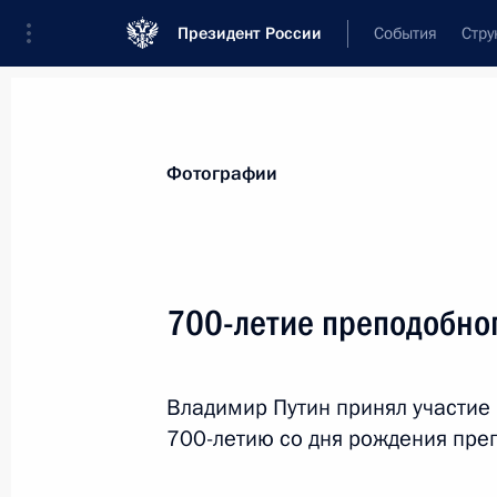
Президент России
События
Стру
Видеозаписи
Фотографии
Аудиозапи
Все материалы
Поездки
Совещания, 
Фотографии
Показа
700-летие преподобно
Совещание по ликвидации
Владимир Путин принял участие
последствий паводков
700-летию со дня рождения пре