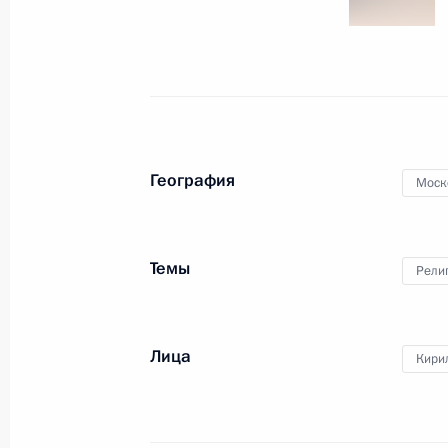
2 сентября 2014 года
6 фото
География
Моск
Темы
Рели
Лица
Заседание президиума Госсовета
Кирил
по вопросам развития системы
социальной защиты пожилых
людей