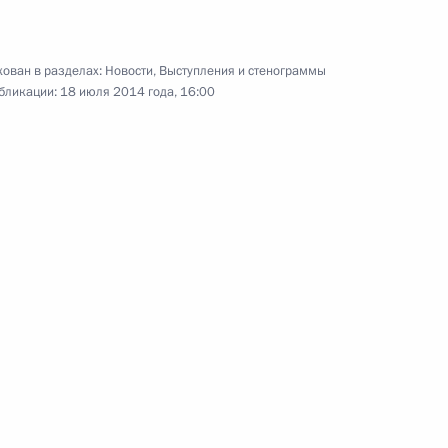
1 августа 2014 года
9 фото
ован в разделах:
Новости
,
Выступления и стенограммы
бликации:
18 июля 2014 года, 16:00
700-летие преподобного
Сергия Радонежского