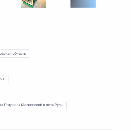
1 сентября 2014 года
15 фото
овская область
гия
Открытие памятника героям
л Патриарх Московский и всея Руси
Первой мировой войны