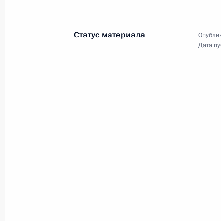
5 августа 2014 года
11 фото
Статус материала
Опублик
Дата пу
Вручение государственных
наград Российской
Федерации