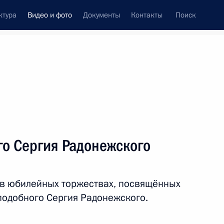
ктура
Видео и фото
Документы
Контакты
Поиск
си
встречи
Церемонии
сентябрь, 2014
ть следующие материалы
го Сергия Радонежского
75-летие победы на Халхин-
 в юбилейных торжествах, посвящённых
Голе
подобного Сергия Радонежского.