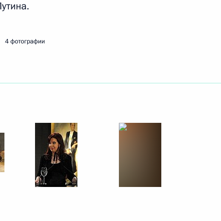
утина.
том США Бараком Обамой
4 фотографии
ным канцлером Германии
5
21м