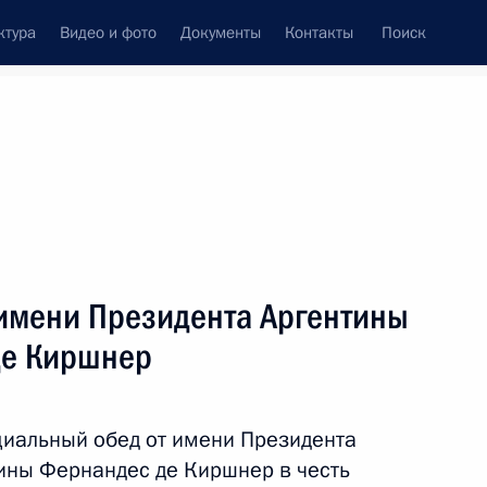
ктура
Видео и фото
Документы
Контакты
Поиск
венный Совет
Совет Безопасности
Комиссии и советы
леграммы
Сведения о Президенте
июль, 2014
ть следующие материалы
имени Президента Аргентины
де Киршнер
у Малайзии Наджибу Разаку
циальный обед от имени Президента
ины Фернандес де Киршнер в честь