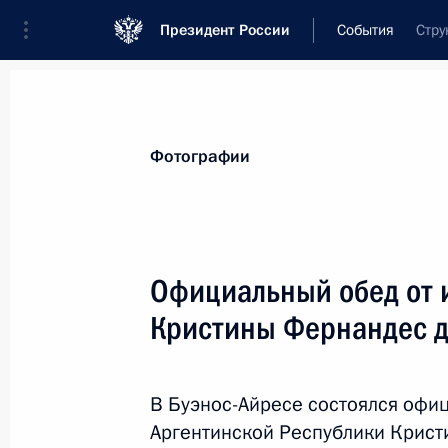
Президент России
События
Стру
Президент
Администрация
Государст
Новости
Стенограммы
Поездки
Те
Фотографии
Показа
Официальный обед от 
Кристины Фернандес 
17 июля 2014 года, четверг
Соболезнования Премьер-министр
В Буэнос-Айресе состоялся офи
17 июля 2014 года, 20:40
Аргентинской Республики Крист