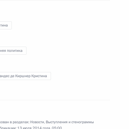
се Мухикой
5
нтина
во Моралесом
3
няя политика
 Николасом Мадуро
7
андес де Киршнер Кристина
 южноамериканских
11
ован в разделах:
Новости
,
Выступления и стенограммы
бликации:
13 июля 2014 года, 05:00