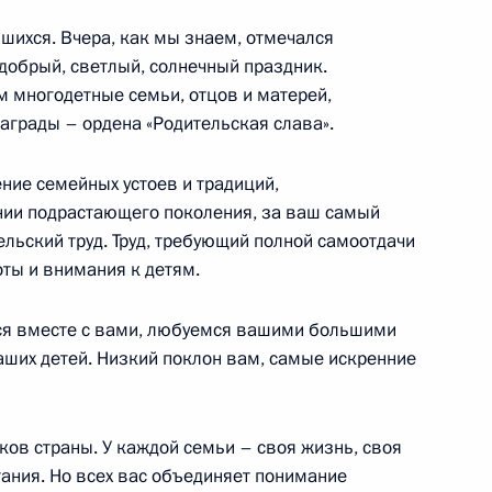
шихся. Вчера, как мы знаем, отмечался
обрый, светлый, солнечный праздник.
м многодетные семьи, отцов и матерей,
аграды – ордена «Родительская слава».
ение семейных устоев и традиций,
нии подрастающего поколения, за ваш самый
льский труд. Труд, требующий полной самоотдачи
ты и внимания к детям.
ные
Официальные
Правовая и
мся вместе с вами, любуемся вашими большими
сетевые ресурсы
техническая
ссии
Президента России
информация
ших детей. Низкий поклон вам, самые искренние
MAX
О портале
ВКонтакте
Об использовании
ков страны. У каждой семьи – своя жизнь, своя
ии
информации сайта
Rutube
ытания. Но всех вас объединяет понимание
О персональных
Telegram-канал