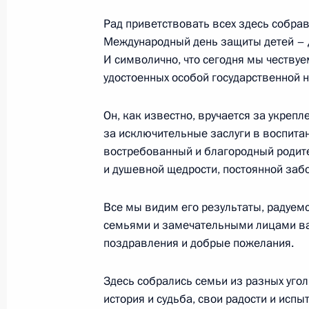
Рад приветствовать всех здесь собрав
Международный день защиты детей – д
И символично, что сегодня мы чествуе
удостоенных особой государственной н
Он, как известно, вручается за укрепл
за исключительные заслуги в воспита
востребованный и благородный родите
и душевной щедрости, постоянной забо
Разделы сайта
Информацион
Все мы видим его результаты, радуе
Президента
ресурсы
России
Президента Ро
семьями и замечательными лицами ва
поздравления и добрые пожелания.
События
Президент России
Текущий ресурс
Структура
Здесь собрались семьи из разных угол
Конституция Росс
Видео и фото
история и судьба, свои радости и исп
Государственная
Документы