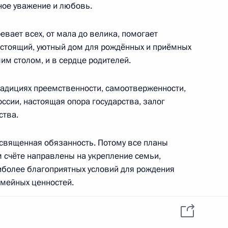
данных пользователей
ное уважение и любовь.
YouTube
зиденту
Написать в редакцию
и —
евает всех, от мала до велика, помогает
ного
настоящий, уютный дом для рождённых и приёмных
по
им столом, и в сердце родителей.
—
традициях преемственности, самоотверженности,
оссии, настоящая опора государства, залог
ссии
ства.
священная обязанность. Потому все планы
м счёте направлены на укрепление семьи,
Все материалы сайта
иболее благоприятных условий для рождения
доступны по лицензии:
емейных ценностей.
Creative Commons
Attribution 4.0
International
Смотрите также
рафические
ние материнской