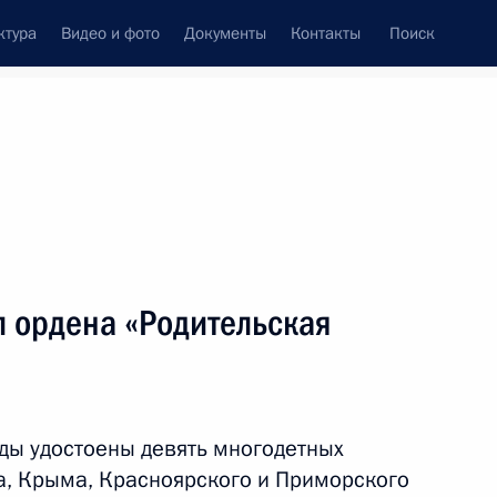
ктура
Видео и фото
Документы
Контакты
Поиск
л ордена «Родительская
ды удостоены девять многодетных
а, Крыма, Красноярского и Приморского