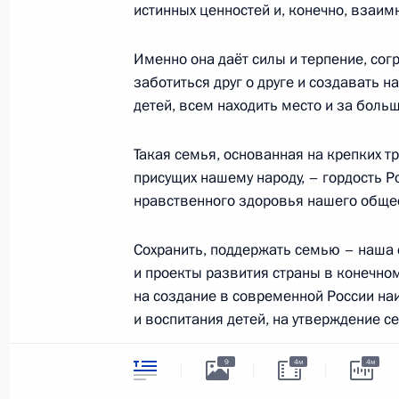
символика
истинных ценностей и, конечно, взаим
Контакты
Обратиться к Пре
Поиск
Президент Росси
Именно она даёт силы и терпение, согр
гражданам школь
заботиться друг о друге и создавать 
возраста
Для СМИ
Виртуальный тур 
детей, всем находить место и за больш
Кремлю
Подписаться
Владимир Путин 
Справочник
Такая семья, основанная на крепких 
личный сайт
присущих нашему народу, – гордость Р
Дикая природа Ро
Версия для людей
нравственного здоровья нашего обще
с ограниченными
возможностями
Сохранить, поддержать семью – наша 
English
и проекты развития страны в конечно
на создание в современной России на
и воспитания детей, на утверждение с
Администрация
Президента России
2026 год
9
4м
4м
Сегодня мы видим позитивные демог
тенденции – рост рождаемости, сниже