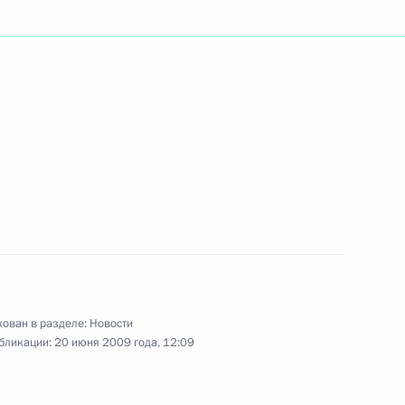
оры
3
 Медведева в Нидерланды
1
ован в разделе:
Новости
бликации:
20 июня 2009 года, 12:09
ерландов Беатрикс открыли
9