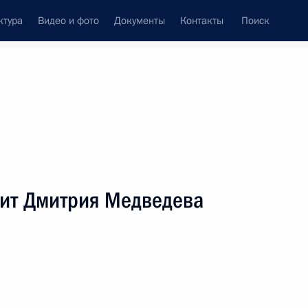
ктура
Видео и фото
Документы
Контакты
Поиск
венный Совет
Совет Безопасности
Комиссии и советы
леграммы
Сведения о Президенте
июнь, 2009
ть следующие материалы
зит Дмитрия Медведева
ндских деловых кругов
1