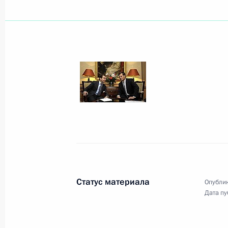
Заявление Президента России
20 июня 2009 года, 14:30
Российско-нидерландские перегов
20 июня 2009 года, 14:00
Амстердам
Состоялся рабочий визит Дмитрия
20 июня 2009 года, 12:09
Статус материала
Опублик
Дата пу
Дмитрий Медведев и Королева Нид