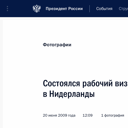
Президент России
События
Стру
Президент
Администрация
Государст
Новости
Стенограммы
Поездки
Те
Фотографии
Показа
Состоялся рабочий ви
в Нидерланды
20 июня 2009 года, суббота
Встреча с представителями нидерла
20 июня 2009 года
12:09
1 фотография
20 июня 2009 года, 16:30
Амстердам