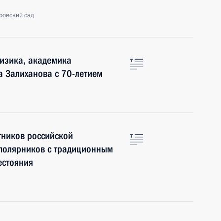
ровский сад
изика, академика
а Залиханова с 70-летием
тников российской
 полярников с традиционным
естояния