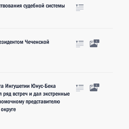
твования судебной системы
езидентом Чеченской
1
та Ингушетии Юнус-Бека
1
 ряд встреч и дал экстренные
номочному представителю
округе