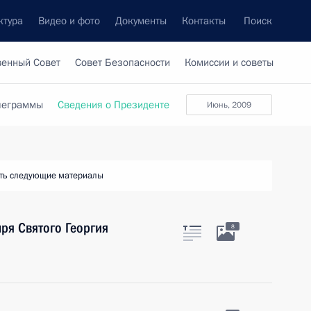
ктура
Видео и фото
Документы
Контакты
Поиск
венный Совет
Совет Безопасности
Комиссии и советы
леграммы
Сведения о Президенте
июнь, 2009
ть следующие материалы
ря Святого Георгия
8