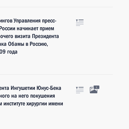
нгов Управления пресс-
России начинает прием
бочего визита Президента
ка Обамы в Россию,
09 года
ента Ингушетии Юнус-Бека
1
ного на него покушения
м институте хирургии имени