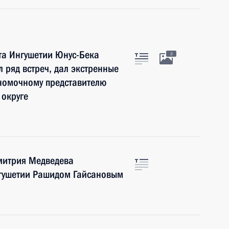
та Ингушетии Юнус-Бека
2
 ряд встреч, дал экстренные
номочному представителю
округе
митрия Медведева
нгушетии Рашидом Гайсановым