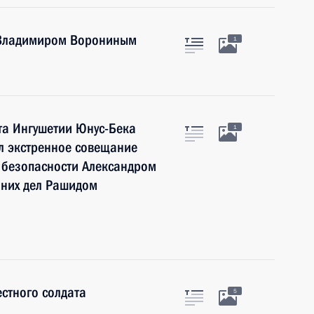
 Владимиром Ворониным
1
та Ингушетии Юнус-Бека
1
л экстренное совещание
 безопасности Александром
них дел Рашидом
стного солдата
5