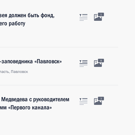
зея должен быть фонд,
1
его работу
-заповедника «Павловск»
8
ласть, Павловск
 Медведева с руководителем
3
мм «Первого канала»