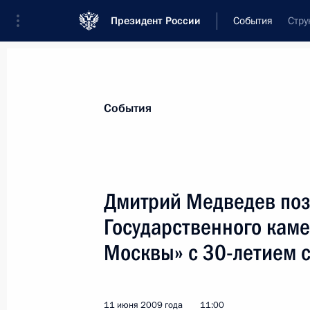
Президент России
События
Стру
Президент
Администрация
Государст
Новости
Стенограммы
Поездки
Те
События
Показа
Дмитрий Медведев поз
Государственного каме
Посещение нового аэровокзальног
Кольцово и строящегося жилого ра
Москвы» с 30-летием 
15 июня 2009 года, 14:20
11 июня 2009 года
11:00