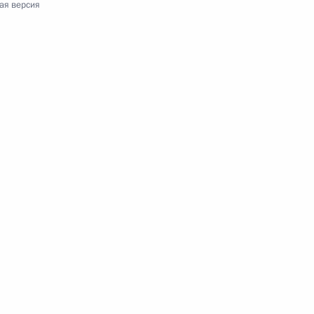
ая версия
изации Договора
1
Б)
пасности Организации
2
ости (ОДКБ)
а Нурсултаном Назарбаевым
1