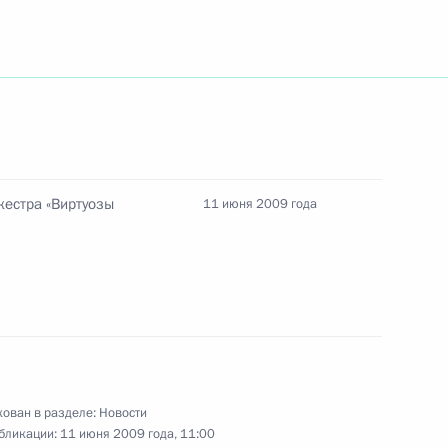
ствие участникам и гостям I
ьных программ «СоДействие»
ектив Института проблем
кестра «Виртуозы
11 июня 2009 года
АН с 70-летием со дня
ию Китайской Народной
1
ован в разделе:
Новости
бликации:
11 июня 2009 года, 11:00