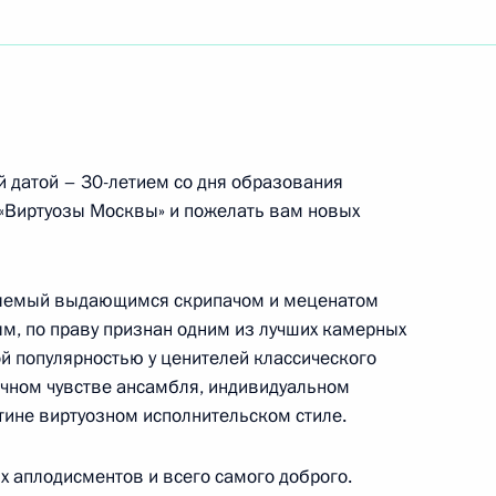
Федерального архивного агентства, члену-
дителей специальных служб, органов
й датой – 30-летием со дня образования
х органов – партнёров ФСБ России
 «Виртуозы Москвы» и пожелать вам новых
ляемый выдающимся скрипачом и меценатом
, по праву признан одним из лучших камерных
ой популярностью у ценителей классического
ссийской академии наук
речном чувстве ансамбля, индивидуальном
тине виртуозном исполнительском стиле.
х аплодисментов и всего самого доброго.