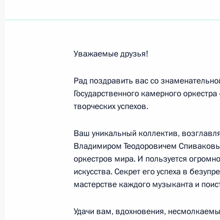
Владимиру Козлову, руководителю 
корреспонденту РАН
23 июня 2009 года, 14:30
Уважаемые друзья!
Участникам VIII Совещания руково
Рад поздравить вас со знаменательно
безопасности и правоохранительны
Государственного камерного оркестра
из иностранных государств
творческих успехов.
23 июня 2009 года, 14:00
Ваш уникальный коллектив, возглав
Владимиром Теодоровичем Спиваковым
оркестров мира. И пользуется огромн
Михаилу Залиханову, академику Ро
искусства. Секрет его успеха в безуп
мастерстве каждого музыканта и поис
22 июня 2009 года, 09:30
Удачи вам, вдохновения, несмолкаемы