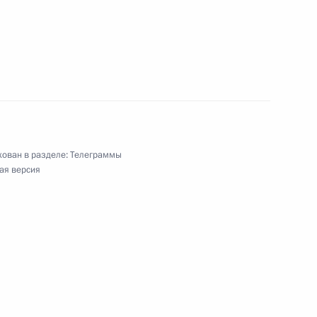
ской экспедиции
кого международного кинофестиваля
ован в разделе:
Телеграммы
ая версия
 конгресса русской прессы
 и кино, народному артисту России