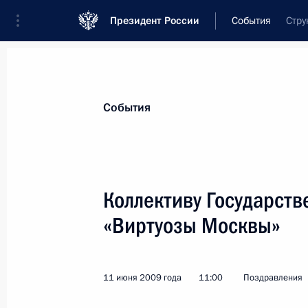
Президент России
События
Стру
Президент
Администрация
Государст
Новости
Стенограммы
Поездки
Те
События
Показа
Коллективу Государств
«Виртуозы Москвы»
Организаторам и участникам встре
24 июня 2009 года, 17:00
11 июня 2009 года
11:00
Поздравления