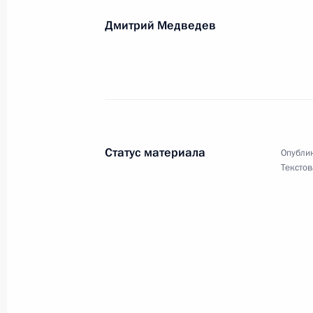
Участникам российской антарктиче
Дмитрий Медведев
22 июня 2009 года, 09:00
Участникам и гостям XXXI Московс
19 июня 2009 года, 19:00
Статус материала
Опублик
Текстов
Участникам и гостям XI Всемирного
18 июня 2009 года, 12:00
Сергею Степанченко, актёру театра
18 июня 2009 года, 11:30